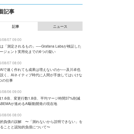
着記事
記事
ニュース
/08/07 09:00
は「測定されるもの」──Grafana Labsが検証した
エージェント実用化までの6つの疑い
/08/07 08:00
AIで速く作れても成果は増えないのか──及川卓也
説く、AIネイティブ時代に人間が手放してはいけな
つの仕事
/08/06 09:00
数1.6倍、変更行数1.8倍、平均マージ時間37%削減
ABEMAが進めるAI駆動開発の現在地
/08/06 08:00
的負債の誤解 〜「測れないから説明できない」を
ることと認知的負債について〜