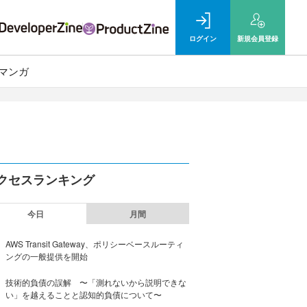
ログイン
新規
会員登録
マンガ
クセスランキング
今日
月間
AWS Transit Gateway、ポリシーベースルーティ
ングの一般提供を開始
技術的負債の誤解 〜「測れないから説明できな
い」を越えることと認知的負債について〜