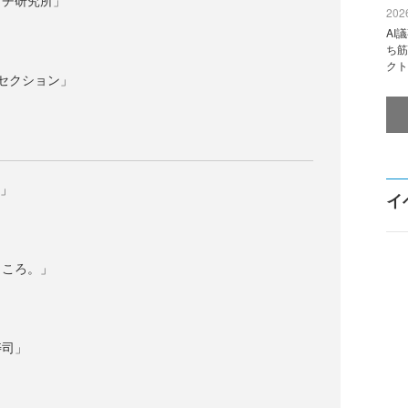
ッチ研究所」
2026
AI
ち筋
クト
セクション」
n」
イ
ところ。」
寿司」