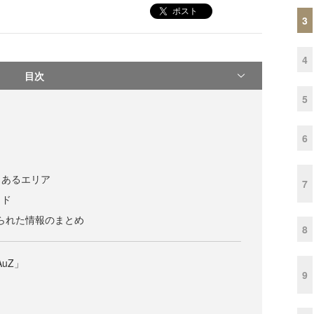
ポスト
3
4
目次
5
6
くあるエリア
7
イド
寄せられた情報のまとめ
8
AuZ」
9