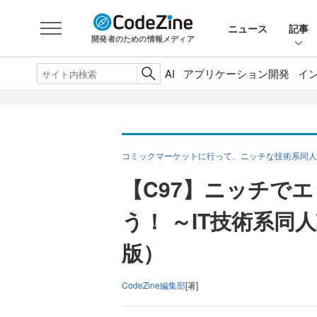
ニュース
記事
開発者のための情報メディア
AI
アプリケーション開発
イ
コミックマーケットに行って、ニッチな技術系同人
【C97】ニッチで
う！ ～IT技術系同
版）
CodeZine編集部
[著]