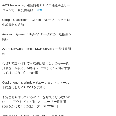
AWS Transform、継続的モダナイズ機能を全リー
ジョンで一般提供開始
NEW
Google Classroom、Geminiでルーブリック自動
生成機能を追加
Amazon DynamoDBがベクター検索の一般提供を
開始
Azure DevOps Remote MCP Serverを一般提供開
始
なぜAIで速く作れても成果は増えないのか──及
川卓也氏が説く、AIネイティブ時代に人間が手放
してはいけない2つの仕事
Copilot Agents Windowでエージェントファース
トに進化したVS Codeを試そう
予定どおり作っているのに、なぜ良くならないの
か──「アウトプット脳」と「ユーザー価値脳」
に橋をかける3つの設計【CEDEC2026】
最近のAIは、なぜこんなに「賢く」感じるの？