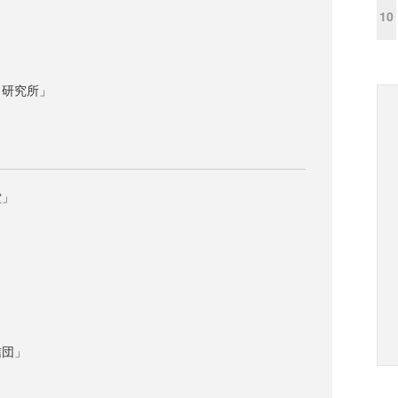
」
10
ク研究所」
堂」
信団」