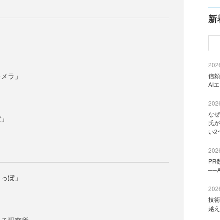
新
2026
キメラ」
信頼
AI
2026
なぜ
ぼ」
氏が
い2
2026
PR
──
しっぽ」
2026
技術
越え