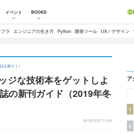
イベント
BOOKS
ンフラ
エンジニアの生き方
Python
開発ツール
UX／デザイン
誌を探そう！
エッジな技術本をゲットしよ
ア
人誌の新刊ガイド（2019年冬
1
2019/12/27 11:00
2