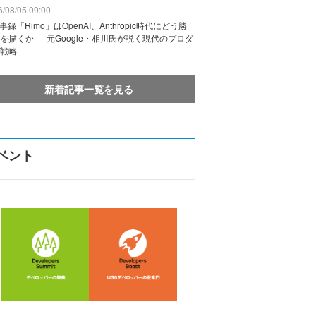
/08/05 09:00
議事録「Rimo」はOpenAI、Anthropic時代にどう勝
を描くか──元Google・相川氏が説く現代のプロダ
戦略
新着記事一覧を見る
ベント