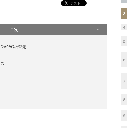
ポスト
3
4
目次
5
QA2AQの背景
6
セス
7
8
9