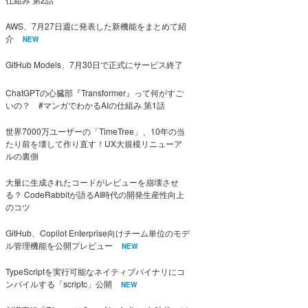
AWS、7月27日週に発表した新機能をまとめて紹
介
NEW
GitHub Models、7月30日で正式にサービス終了
ChatGPTの心臓部『Transformer』って何がすご
いの？ #マンガでわかるAIの仕組み 第1話
世界7000万ユーザーの「TimeTree」、10年の当
たり前を壊して作り直す！UX大規模リニューア
ルの裏側
大量に生成されたコードがレビューを崩壊させ
る？ CodeRabbitが語るAI時代の開発生産性向上
のコツ
GitHub、Copilot Enterprise向けチーム単位のモデ
ル管理機能を公開プレビュー
NEW
TypeScriptを実行可能なネイティブバイナリにコ
ンパイルする「scriptc」公開
NEW