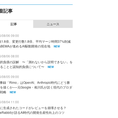
着記事
記事
ニュース
/08/06 09:00
数1.6倍、変更行数1.8倍、平均マージ時間37%削減
ABEMAが進めるAI駆動開発の現在地
NEW
/08/06 08:00
的負債の誤解 〜「測れないから説明できない」を
ることと認知的負債について〜
NEW
/08/05 09:00
議事録「Rimo」はOpenAI、Anthropic時代にどう勝
を描くか──元Google・相川氏が説く現代のプロダ
戦略
NEW
/08/04 11:00
に生成されたコードがレビューを崩壊させる？
deRabbitが語るAI時代の開発生産性向上のコツ