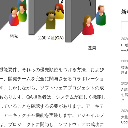
新
2026
PR
──
2026
技術
機能要件、それらの優先順位をつける方法、および
越え
ー、開発チームを完全に関与させるコラボレーショ
2026
す。しかしながら、ソフトウェアプロジェクトの成
AI
ち筋
もあります。QA担当者は、システムが正しく機能し
クト
していることを確認する必要があります。アーキテ
2026
、アーキテクチャ機能を実装します。アジャイルプ
大量
Co
は、プロジェクトに関与し、ソフトウェアの成功に