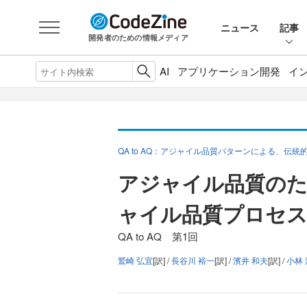
ニュース
記事
開発者のための情報メディア
AI
アプリケーション開発
イ
QA to AQ：アジャイル品質パターンによる、伝
アジャイル品質のた
ャイル品質プロセス
QA to AQ 第1回
鷲崎 弘宜
[訳] /
長谷川 裕一
[訳] /
濱井 和夫
[訳] /
小林 