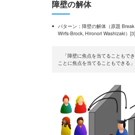
障壁の解体
パターン：障壁の解体（原題 Break Down B
Wirfs-Brock, Hironori Washizaki）[3
「障壁に焦点を当てることもでき
ことに焦点を当てることもできる」――