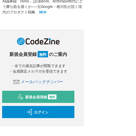
AI議事録「Rimo」はOpenAI、Anthropic時代にど
う勝ち筋を描くか──元Google・相川氏が説く現
代のプロダクト戦略
NEW
新規会員登録
のご案内
無料
・全ての過去記事が閲覧できます
・会員限定メルマガを受信できます
メールバックナンバー
新規会員登録
無料
ログイン