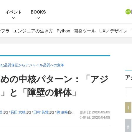
イベント
BOOKS
ンフラ
エンジニアの生き方
Python
開発ツール
UX／デザイン
統的な品質保証からアジャイル品質への変革
めの中核パターン：「アジ
ア
」と「障壁の解体」
1
浩
[訳] /
長田 武徳
[訳] /
田村 英雅
[訳] /
陳 凌峰
[訳]
更新日: 2020/09/09
公開日: 2020/04/08
2