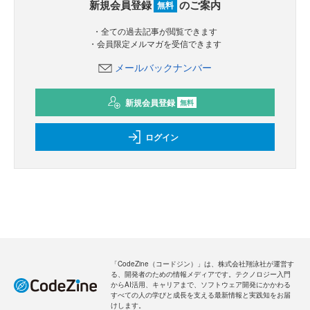
新規会員登録
のご案内
無料
・全ての過去記事が閲覧できます
・会員限定メルマガを受信できます
メールバックナンバー
新規会員登録
無料
ログイン
「CodeZine（コードジン）」は、株式会社翔泳社が運営す
る、開発者のための情報メディアです。テクノロジー入門
からAI活用、キャリアまで、ソフトウェア開発にかかわる
すべての人の学びと成長を支える最新情報と実践知をお届
けします。