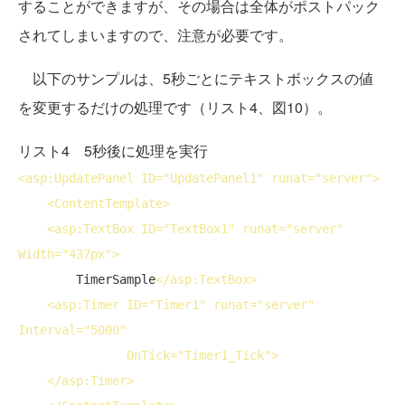
することができますが、その場合は全体がポストパック
されてしまいますので、注意が必要です。
以下のサンプルは、5秒ごとにテキストボックスの値
を変更するだけの処理です（リスト4、図10）。
リスト4 5秒後に処理を実行
<
asp:UpdatePanel
ID
="UpdatePanel1" 
runat
="server">
<
ContentTemplate
>
<
asp:TextBox
ID
="TextBox1" 
runat
="server" 
Width
="437px">
        TimerSample
</
asp:TextBox
>
<
asp:Timer
ID
="Timer1" 
runat
="server" 
Interval
="5000"

OnTick
="Timer1_Tick">
</
asp:Timer
>