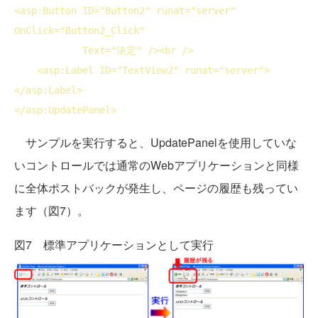
<
asp:Button
ID
="Button2" 
runat
="server" 
OnClick
="Button2_Click"

Text
="決定" />
<
br
 />
<
asp:Label
ID
="TextView2" 
runat
="server">
</
asp:Label
>
</
asp:UpdatePanel
>
サンプルを実行すると、UpdatePanelを使用していな
いコントロールでは通常のWebアプリケーションと同様
に全体ポストバックが発生し、ページの履歴も残ってい
ます（図7）。
図7 標準アプリケーションとして実行