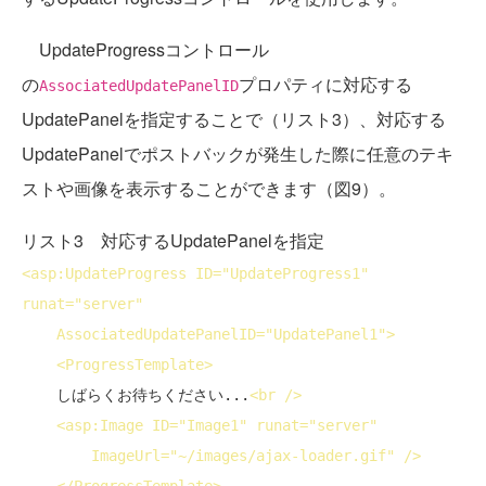
UpdateProgressコントロール
の
プロパティに対応する
AssociatedUpdatePanelID
UpdatePanelを指定することで（リスト3）、対応する
UpdatePanelでポストバックが発生した際に任意のテキ
ストや画像を表示することができます（図9）。
リスト3 対応するUpdatePanelを指定
<
asp:UpdateProgress
ID
="UpdateProgress1" 
runat
="server"

AssociatedUpdatePanelID
="UpdatePanel1">
<
ProgressTemplate
>
    しばらくお待ちください...
<
br
 />
<
asp:Image
ID
="Image1" 
runat
="server"

ImageUrl
="~/images/ajax-loader.gif" />
</
ProgressTemplate
>