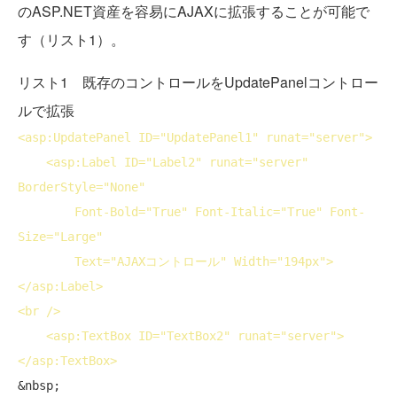
のASP.NET資産を容易にAJAXに拡張することが可能で
す（リスト1）。
リスト1 既存のコントロールをUpdatePanelコントロー
ルで拡張
<
asp:UpdatePanel
ID
="UpdatePanel1" 
runat
="server">
<
asp:Label
ID
="Label2" 
runat
="server" 
BorderStyle
="None"

Font-Bold
="True" 
Font-Italic
="True" 
Font-
Size
="Large"

Text
="AJAXコントロール" 
Width
="194px">
</
asp:Label
>
<
br
 />
<
asp:TextBox
ID
="TextBox2" 
runat
="server">
</
asp:TextBox
>