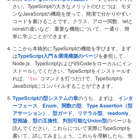
さい。TypeScriptの大きなメリットのひとつは、モダ
ンなJavaScriptの機能を使って、簡潔で分かりやすい
コードを書けることです。クラス、アロー関数、letと
constの違いなど、重要な機能について、一通り、簡
単に学ぶことができます。
ここから本格的にTypeScriptの機能を学びます。まず
は
TypeScript入門＆環境構築のページ
を参照して、
Node.js、TypeScriptおよびVSCodeをローカルにイン
ストールしてください。TypeScriptをインストールす
れば、
コマンドを打つだけで、TypeScriptを
`tsc`
JavaScriptにコンパイルすることができます。
TypeScriptの型システムの章
のうち、まずは、
インタ
ーフェース
、
Enum
、
関数の型
、
Type Assertion（型
アサーション）
、
型ガード
、
リテラル型
、
readonly
、
型推論
、
型の互換性
、
判別可能なUnion型
のページを
読んでください。これらについて実際にTypeScriptを
書いて、試してみましょう。これらを理解したら、他