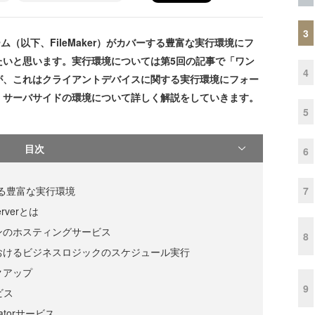
3
フォーム（以下、FileMaker）がカバーする豊富な実行環境にフ
たいと思います。実行環境については第5回の記事で「ワン
4
が、これはクライアントデバイスに関する実行環境にフォー
、サーバサイドの環境について詳しく解説をしていきます。
5
目次
6
7
ーする豊富な実行環境
erverとは
ョンのホスティングサービス
8
におけるビジネスロジックのスケジュール実行
クアップ
9
ビス
stratorサービス