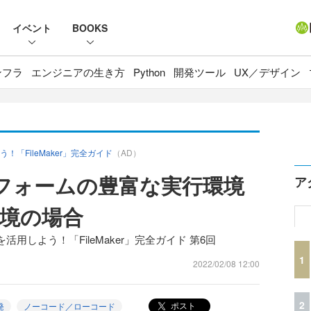
イベント
BOOKS
ンフラ
エンジニアの生き方
Python
開発ツール
UX／デザイン
「FileMaker」完全ガイド
（AD）
ラットフォームの豊富な実行環境
ア
境の場合
しよう！「FileMaker」完全ガイド 第6回
1
2022/02/08 12:00
2
ポスト
発
ノーコード／ローコード