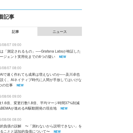
着記事
記事
ニュース
/08/07 09:00
は「測定されるもの」──Grafana Labsが検証した
エージェント実用化までの6つの疑い
NEW
/08/07 08:00
AIで速く作れても成果は増えないのか──及川卓也
説く、AIネイティブ時代に人間が手放してはいけな
つの仕事
NEW
/08/06 09:00
数1.6倍、変更行数1.8倍、平均マージ時間37%削減
ABEMAが進めるAI駆動開発の現在地
NEW
/08/06 08:00
的負債の誤解 〜「測れないから説明できない」を
ることと認知的負債について〜
NEW