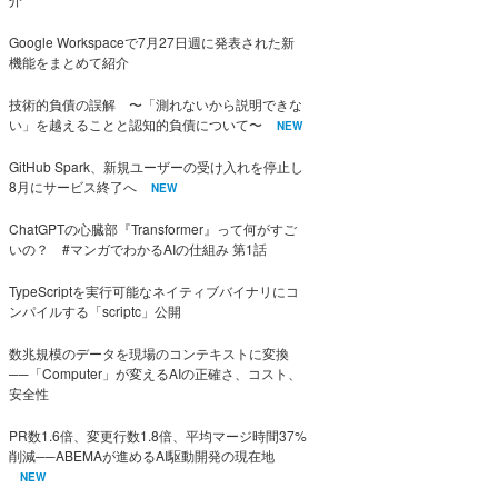
Google Workspaceで7月27日週に発表された新
機能をまとめて紹介
技術的負債の誤解 〜「測れないから説明できな
い」を越えることと認知的負債について〜
NEW
GitHub Spark、新規ユーザーの受け入れを停止し
8月にサービス終了へ
NEW
ChatGPTの心臓部『Transformer』って何がすご
いの？ #マンガでわかるAIの仕組み 第1話
TypeScriptを実行可能なネイティブバイナリにコ
ンパイルする「scriptc」公開
数兆規模のデータを現場のコンテキストに変換
──「Computer」が変えるAIの正確さ、コスト、
安全性
PR数1.6倍、変更行数1.8倍、平均マージ時間37%
削減──ABEMAが進めるAI駆動開発の現在地
NEW