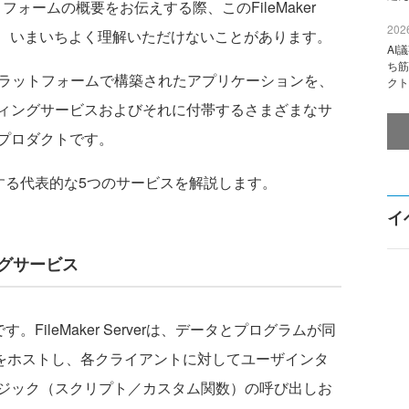
トフォームの概要をお伝えする際、このFileMaker
2026
けが、いまいちよく理解いただけないことがあります。
AI
ち筋
eMakerプラットフォームで構築されたアプリケーションを、
クト
ィングサービスおよびそれに付帯するさまざまなサ
プロダクトです。
rが提供する代表的な5つのサービスを解説します。
イ
ングサービス
です。FileMaker Serverは、データとプログラムが同
）をホストし、各クライアントに対してユーザインタ
ジック（スクリプト／カスタム関数）の呼び出しお