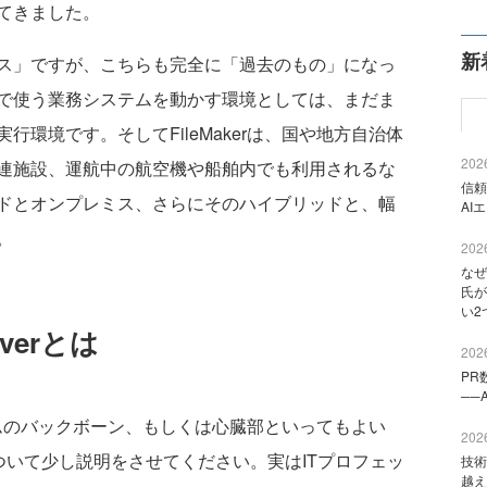
てきました。
新
ス」ですが、こちらも完全に「過去のもの」になっ
で使う業務システムを動かす環境としては、まだま
環境です。そしてFileMakerは、国や地方自治体
2026
連施設、運航中の航空機や船舶内でも利用されるな
信頼
ドとオンプレミス、さらにそのハイブリッドと、幅
AI
。
2026
なぜ
氏が
い2
rverとは
2026
PR
──
ォームのバックボーン、もしくは心臓部といってもよい
2026
ダクトについて少し説明をさせてください。実はITプロフェッ
技術
越え