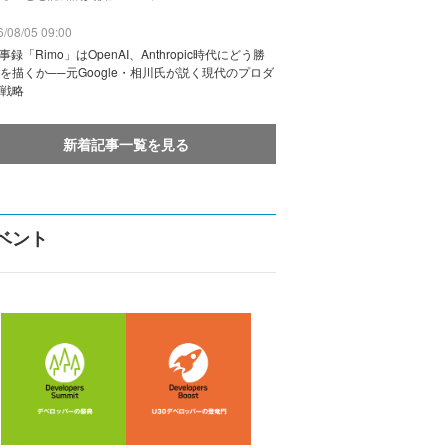
/08/05 09:00
議事録「Rimo」はOpenAI、Anthropic時代にどう勝
を描くか──元Google・相川氏が説く現代のプロダ
戦略
新着記事一覧を見る
ベント