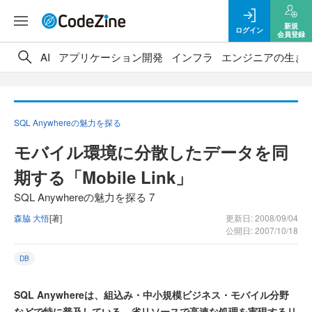
新規
ログイン
会員登録
AI
アプリケーション開発
インフラ
エンジニアの生き
SQL Anywhereの魅力を探る
モバイル環境に分散したデータを同
期する「Mobile Link」
SQL Anywhereの魅力を探る 7
森脇 大悟
[著]
更新日: 2008/09/04
公開日: 2007/10/18
DB
SQL Anywhereは、組込み・中小規模ビジネス・モバイル分野
などで特に普及している、省リソースで高速な処理を実現するリ