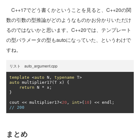
C++17でどう書くかということを見ると、C++20の関
数の引数の型推論がどのようなものかお分かりいただけ
るのではないかと思います。C++20では、テンプレート
の型パラメータの型もautoになっていた、というわけで
すね。
リスト auto_argument.cpp
template
<
auto
 N
,
typename
 T
>
auto
 multiplier17
(
T x
)
{
return
 N 
*
 x
;
}
cout 
<<
 multiplier17
<
20
,
int
>(
10
)
<<
 endl
;
// 200
まとめ