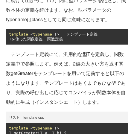
に続けて山かっこ（<>）内に型パラメータを記述し、関
数本体の定義を続けます。なお、型パラメータの
typenameはclassとしても同じ意味になります。
template
<
typename
 T
>
テンプレート定義
T
を使った関数定義
関数定義
テンプレート定義にて、汎用的な型Tを定義し、関数
定義中で参照します。例えば、2値の大きい方を返す関
数getGreaterをテンプレートを用いて定義すると以下の
ようになります。テンプレートはあくまでもひな型であ
り、実際の呼び出しに応じてコンパイラが関数本体を自
動的に生成（インスタンシエート）します。
リスト template.cpp
template
<
typename
 T
>
T getGreater
(
T a
,
 T b
)
{