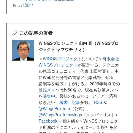
もっと読む
この記事の著者
WINGSプロジェクト 山内 直（WINGSプロ
ジェクト ヤマウチ ナオ）
＜
WINGSプロジェクト
について＞
有限会社
WINGSプロジェクト
が運営する、テクニカ
ル執筆コミュニティ（代表 山田祥寛）。主
にWeb開発分野の書籍／記事執筆、翻訳、
講演等を幅広く手がける。 2026年時点での
登録メンバ
は約50名で、現在も執筆メンバ
を
募集中
。興味のある方は、どしどし応募
頂きたい。
著書
、
記事
多数。
RSS
X:
@WingsPro_info
（公式）、
@WingsPro_info/wings
（メンバーリスト）
Facebook
＜個人紹介＞WINGSプロジェク
ト所属のテクニカルライター。出版社を経