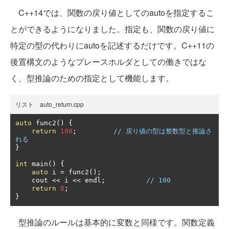
C++14では、関数の戻り値としてのautoを指定するこ
とができるようになりました。指定も、関数の戻り値に
特定の型の代わりにautoを記述するだけです。C++11の
後置構文のようなプレースホルダとしての働きではな
く、型推論のための指定として機能します。
リスト auto_return.cpp
auto
 func2
()
{
return
100
;
// 戻り値の型は整数型と推論さ
れる
}
int
 main
()
{
auto
 i 
=
 func2
();
    cout 
<<
 i 
<<
 endl
;
// 100
return
0
;
}
型推論のルールは基本的に変数と同様です。関数定義