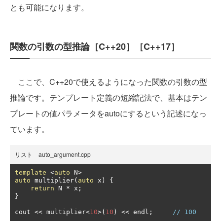
とも可能になります。
関数の引数の型推論［C++20］［C++17］
ここで、C++20で使えるようになった関数の引数の型
推論です。テンプレート定義の短縮記法で、基本はテン
プレートの値パラメータをautoにするという記述になっ
ています。
リスト auto_argument.cpp
template
<
auto
 N
>
auto
 multiplier
(
auto
 x
)
{
return
 N 
*
 x
;
}
cout 
<<
 multiplier
<
10
>(
10
)
<<
 endl
;
// 100