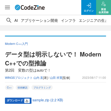
新規
ログイン
会員登録
AI
アプリケーション開発
インフラ
エンジニアの生き
Modern C++入門
データ型は明示しないで！ Modern
C++での型推論
第2回 変数の型はautoで！
WINGSプロジェクト 山内 直
[著] /
山田 祥寛
[監修]
2023/08/17 11:00
C++
技術解説
プログラミング
sample.zip (2.2 KB)
ダウンロード