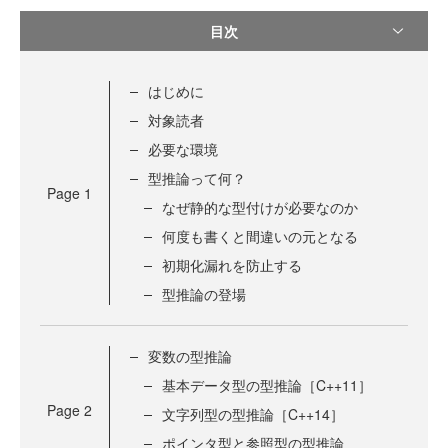
目次
はじめに
対象読者
必要な環境
型推論って何？
Page
1
なぜ静的な型付けが必要なのか
何度も書くと間違いの元となる
初期化漏れを防止する
型推論の登場
変数の型推論
基本データ型の型推論［C++11］
Page
2
文字列型の型推論［C++14］
ポインタ型と参照型の型推論