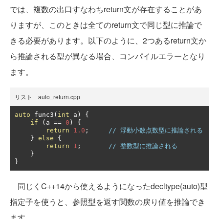
では、複数の出口すなわちreturn文が存在することがあ
りますが、このときは全てのreturn文で同じ型に推論で
きる必要があります。以下のように、2つあるreturn文か
ら推論される型が異なる場合、コンパイルエラーとなり
ます。
リスト auto_return.cpp
auto
 func3
(
int
 a
)
{
if
(
a 
==
0
)
{
return
1.0
;
// 浮動小数点数型に推論される
}
else
{
return
1
;
// 整数型に推論される
}
}
同じくC++14から使えるようになったdecltype(auto)型
指定子を使うと、参照型を返す関数の戻り値を推論でき
ます。