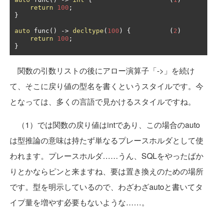
return
100
;
}
auto
 func
()
->
decltype
(
100
)
{
(
2
)
return
100
;
}
関数の引数リストの後にアロー演算子「->」を続け
て、そこに戻り値の型名を書くというスタイルです。今
となっては、多くの言語で見かけるスタイルですね。
（1）では関数の戻り値はintであり、この場合のauto
は型推論の意味は持たず単なるプレースホルダとして使
われます。プレースホルダ……うん、SQLをやったばか
りとかならピンと来ますね、要は置き換えのための場所
です。型を明示しているので、わざわざautoと書いてタ
イプ量を増やす必要もないような……。