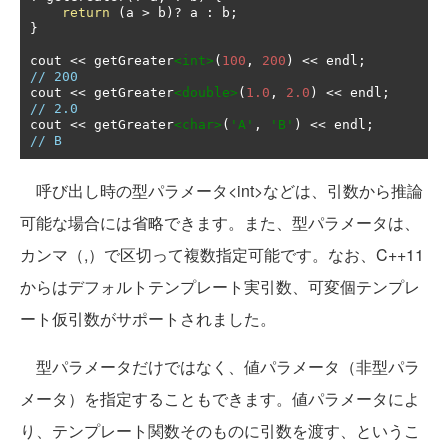
return
(
a 
>
 b
)?
 a 
:
 b
;
}
cout 
<<
 getGreater
<int>
(
100
,
200
)
<<
 endl
;
// 200
cout 
<<
 getGreater
<double>
(
1.0
,
2.0
)
<<
 endl
;
// 2.0
cout 
<<
 getGreater
<char>
(
'A'
,
'B'
)
<<
 endl
;
// B
呼び出し時の型パラメータ<int>などは、引数から推論
可能な場合には省略できます。また、型パラメータは、
カンマ（,）で区切って複数指定可能です。なお、C++11
からはデフォルトテンプレート実引数、可変個テンプレ
ート仮引数がサポートされました。
型パラメータだけではなく、値パラメータ（非型パラ
メータ）を指定することもできます。値パラメータによ
り、テンプレート関数そのものに引数を渡す、というこ