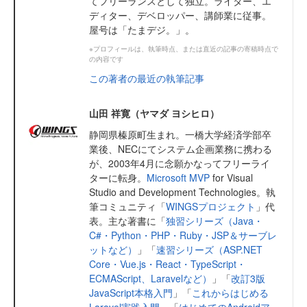
てフリーランスとして独立。ライター、エ
ディター、デベロッパー、講師業に従事。
屋号は「たまデジ。」。
※プロフィールは、執筆時点、または直近の記事の寄稿時点で
の内容です
この著者の最近の執筆記事
山田 祥寛（ヤマダ ヨシヒロ）
静岡県榛原町生まれ。一橋大学経済学部卒
業後、NECにてシステム企画業務に携わる
が、2003年4月に念願かなってフリーライ
ターに転身。
Microsoft MVP
for Visual
Studio and Development Technologies。執
筆コミュニティ「
WINGSプロジェクト
」代
表。主な著書に「
独習シリーズ（Java・
C#・Python・PHP・Ruby・JSP＆サーブレ
ットなど）
」「
速習シリーズ（ASP.NET
Core・Vue.js・React・TypeScript・
ECMAScript、Laravelなど）
」「
改訂3版
JavaScript本格入門
」「
これからはじめる
Laravel実践入門
」「
はじめてのAndroidア