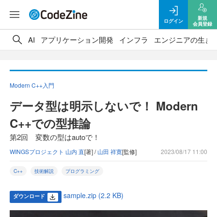
新規
ログイン
会員登録
AI
アプリケーション開発
インフラ
エンジニアの生き
Modern C++入門
データ型は明示しないで！ Modern
C++での型推論
第2回 変数の型はautoで！
WINGSプロジェクト 山内 直
[著] /
山田 祥寛
[監修]
2023/08/17 11:00
C++
技術解説
プログラミング
sample.zip (2.2 KB)
ダウンロード