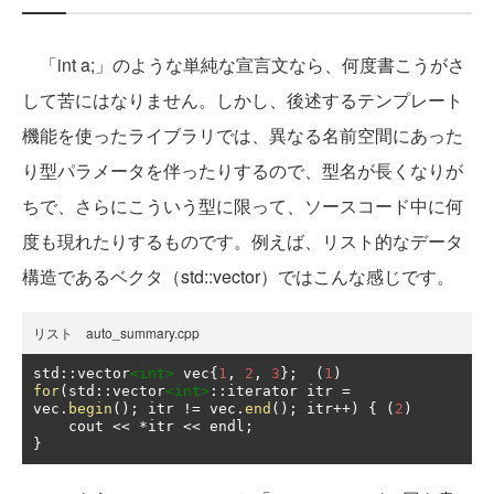
「int a;」のような単純な宣言文なら、何度書こうがさ
して苦にはなりません。しかし、後述するテンプレート
機能を使ったライブラリでは、異なる名前空間にあった
り型パラメータを伴ったりするので、型名が長くなりが
ちで、さらにこういう型に限って、ソースコード中に何
度も現れたりするものです。例えば、リスト的なデータ
構造であるベクタ（std::vector）ではこんな感じです。
リスト auto_summary.cpp
std
::
vector
<int>
 vec
{
1
,
2
,
3
};
(
1
)
for
(
std
::
vector
<int>
::
iterator itr 
=
vec
.
begin
();
 itr 
!=
 vec
.
end
();
 itr
++)
{
(
2
)
    cout 
<<
*
itr 
<<
 endl
;
}