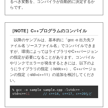
るべき変数を、コンパイラが自動的に決定するか
らです。
［NOTE］C++プログラムのコンパイル
以降のサンプルは、基本的に「gcc -o 出力先フ
ァイル名 ソースファイル名」でコンパイルできま
すが、環境によってはライブラリやC++バージョン
の指定が必要になることがあります。コンパイル
やリンクでエラーが発生するときには、以下のよ
うにライブラリの指定（-lstdc++）、C++バージョ
ンの指定（-std=c++11）の追加を検討してくださ
い。
%
 gcc 
-
o sample sample
.
cpp 
-
lstdc
++
-
std
=
c
++
11
// c++14, c++17, c++20など