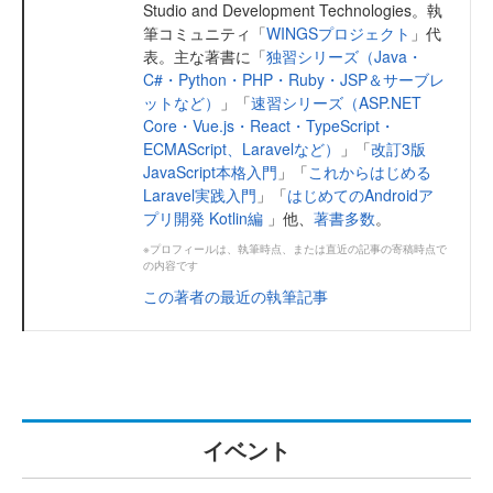
Studio and Development Technologies。執
筆コミュニティ「
WINGSプロジェクト
」代
表。主な著書に「
独習シリーズ（Java・
C#・Python・PHP・Ruby・JSP＆サーブレ
ットなど）
」「
速習シリーズ（ASP.NET
Core・Vue.js・React・TypeScript・
ECMAScript、Laravelなど）
」「
改訂3版
JavaScript本格入門
」「
これからはじめる
Laravel実践入門
」「
はじめてのAndroidア
プリ開発 Kotlin編
」他、
著書多数
。
※プロフィールは、執筆時点、または直近の記事の寄稿時点で
の内容です
この著者の最近の執筆記事
イベント