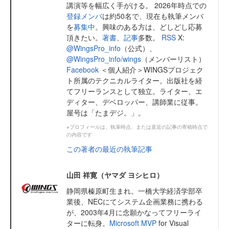
講演等を幅広く手がける。 2026年時点での
登録メンバ
は約50名で、現在も執筆メンバ
を
募集中
。興味のある方は、どしどし応募
頂きたい。
著書
、
記事
多数。
RSS
X:
@WingsPro_info
（公式）、
@WingsPro_info/wings
（メンバーリスト）
Facebook
＜個人紹介＞WINGSプロジェク
ト所属のテクニカルライター。出版社を経
てフリーランスとして独立。ライター、エ
ディター、デベロッパー、講師業に従事。
屋号は「たまデジ。」。
※プロフィールは、執筆時点、または直近の記事の寄稿時点で
の内容です
この著者の最近の執筆記事
山田 祥寛（ヤマダ ヨシヒロ）
静岡県榛原町生まれ。一橋大学経済学部卒
業後、NECにてシステム企画業務に携わる
が、2003年4月に念願かなってフリーライ
ターに転身。
Microsoft MVP
for Visual