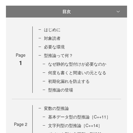
目次
はじめに
対象読者
必要な環境
Page
型推論って何？
1
なぜ静的な型付けが必要なのか
何度も書くと間違いの元となる
初期化漏れを防止する
型推論の登場
変数の型推論
基本データ型の型推論［C++11］
Page
2
文字列型の型推論［C++14］