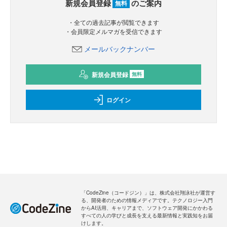
新規会員登録
のご案内
無料
・全ての過去記事が閲覧できます
・会員限定メルマガを受信できます
メールバックナンバー
新規会員登録
無料
ログイン
「CodeZine（コードジン）」は、株式会社翔泳社が運営す
る、開発者のための情報メディアです。テクノロジー入門
からAI活用、キャリアまで、ソフトウェア開発にかかわる
すべての人の学びと成長を支える最新情報と実践知をお届
けします。