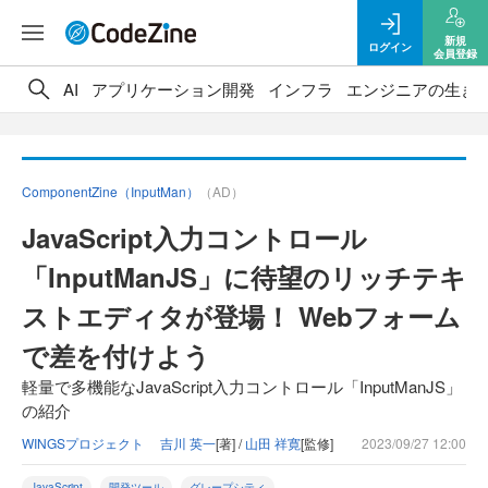
新規
ログイン
会員登録
AI
アプリケーション開発
インフラ
エンジニアの生き
ComponentZine（InputMan）
（AD）
JavaScript入力コントロール
「InputManJS」に待望のリッチテキ
ストエディタが登場！ Webフォーム
で差を付けよう
軽量で多機能なJavaScript入力コントロール「InputManJS」
の紹介
WINGSプロジェクト 吉川 英一
[著] /
山田 祥寛
[監修]
2023/09/27 12:00
JavaScript
開発ツール
グレープシティ