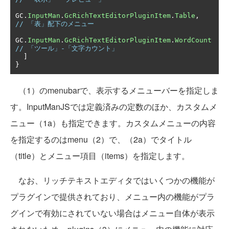
GC
.
InputMan
.
GcRichTextEditorPluginItem
.
Table
,
// 「表」配下のメニュー
GC
.
InputMan
.
GcRichTextEditorPluginItem
.
WordCount
// 「ツール」-「文字カウント」
]
}
（1）のmenubarで、表示するメニューバーを指定しま
す。InputManJSでは定義済みの定数のほか、カスタムメ
ニュー（1a）も指定できます。カスタムメニューの内容
を指定するのはmenu（2）で、（2a）でタイトル
（title）とメニュー項目（items）を指定します。
なお、リッチテキストエディタではいくつかの機能が
プラグインで提供されており、メニュー内の機能がプラ
グインで有効にされていない場合はメニュー自体が表示