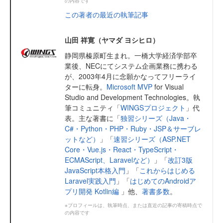
の内容です
この著者の最近の執筆記事
山田 祥寛（ヤマダ ヨシヒロ）
静岡県榛原町生まれ。一橋大学経済学部卒
業後、NECにてシステム企画業務に携わる
が、2003年4月に念願かなってフリーライ
ターに転身。
Microsoft MVP
for Visual
Studio and Development Technologies。執
筆コミュニティ「
WINGSプロジェクト
」代
表。主な著書に「
独習シリーズ（Java・
C#・Python・PHP・Ruby・JSP＆サーブレ
ットなど）
」「
速習シリーズ（ASP.NET
Core・Vue.js・React・TypeScript・
ECMAScript、Laravelなど）
」「
改訂3版
JavaScript本格入門
」「
これからはじめる
Laravel実践入門
」「
はじめてのAndroidア
プリ開発 Kotlin編
」他、
著書多数
。
※プロフィールは、執筆時点、または直近の記事の寄稿時点で
の内容です