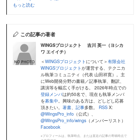
もっと読む
この記事の著者
WINGSプロジェクト 吉川 英一（ヨシカ
ワ エイイチ）
＜
WINGSプロジェクト
について＞
有限会社
WINGSプロジェクト
が運営する、テクニカ
ル執筆コミュニティ（代表 山田祥寛）。主
にWeb開発分野の書籍／記事執筆、翻訳、
講演等を幅広く手がける。 2026年時点での
登録メンバ
は約50名で、現在も執筆メンバ
を
募集中
。興味のある方は、どしどし応募
頂きたい。
著書
、
記事
多数。
RSS
X:
@WingsPro_info
（公式）、
@WingsPro_info/wings
（メンバーリスト）
Facebook
※プロフィールは、執筆時点、または直近の記事の寄稿時点で