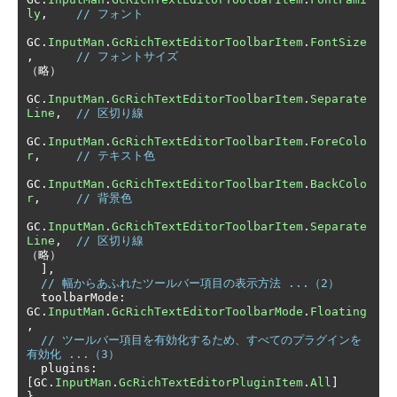
ly
,
// フォント
GC
.
InputMan
.
GcRichTextEditorToolbarItem
.
FontSize
,
// フォントサイズ
（略）
GC
.
InputMan
.
GcRichTextEditorToolbarItem
.
Separate
Line
,
// 区切り線
GC
.
InputMan
.
GcRichTextEditorToolbarItem
.
ForeColo
r
,
// テキスト色
GC
.
InputMan
.
GcRichTextEditorToolbarItem
.
BackColo
r
,
// 背景色
GC
.
InputMan
.
GcRichTextEditorToolbarItem
.
Separate
Line
,
// 区切り線
（略）
],
// 幅からあふれたツールバー項目の表示方法 ...（2）
  toolbarMode
:
GC
.
InputMan
.
GcRichTextEditorToolbarMode
.
Floating
,
// ツールバー項目を有効化するため、すべてのプラグインを
有効化 ...（3）
  plugins
:
[
GC
.
InputMan
.
GcRichTextEditorPluginItem
.
All
]
}