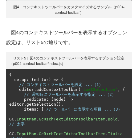
図4 コンテキストツールバーをカスタマイズするサンプル（p004-
context-toolbar）
図4のコンテキストツールバーを表示するオプション
設定は、リスト5の通りです。
［リスト5］図4のコンテキストツールバーを表示するオプション設定
（p004-context-toolbar/index.js）
{
  setup
:
(
editor
)
=>
{
// コンテキストツールバーを設定 ...（1）
    editor
.
addContextToolbar
(
'textSelection'
,
{
// 選択時にツールバーを表示する指定 ...（2）
      predicate
:
(
node
)
=>
editor
.
getSelection
(),
      items
:
[
// ツールバーに表示する項目 ...（3）
GC
.
InputMan
.
GcRichTextEditorToolbarItem
.
Bold
,
// 太字
GC
.
InputMan
.
GcRichTextEditorToolbarItem
.
Italic