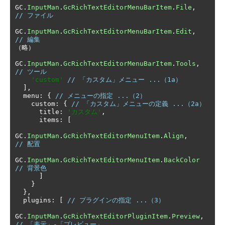
GC
.
InputMan
.
GcRichTextEditorMenuBarItem
.
File
,
// ファイル
GC
.
InputMan
.
GcRichTextEditorMenuBarItem
.
Edit
,
// 編集
（略）
GC
.
InputMan
.
GcRichTextEditorMenuBarItem
.
Tools
,
// ツール
'custom'
// 「カスタム」メニュー ...（1a）
],
  menu
:
{
// メニューの指定 ...（2）
    custom
:
{
// 「カスタム」メニューの定義 ...（2a）
      title
:
'カスタム'
,
      items
:
[
GC
.
InputMan
.
GcRichTextEditorMenuItem
.
Align
,
// 配置
GC
.
InputMan
.
GcRichTextEditorMenuItem
.
BackColor
// 背景色
]
}
},
  plugins
:
[
// プラグインの指定 ...（3）
GC
.
InputMan
.
GcRichTextEditorPluginItem
.
Preview
,
// 「表示」-「プレビュー」