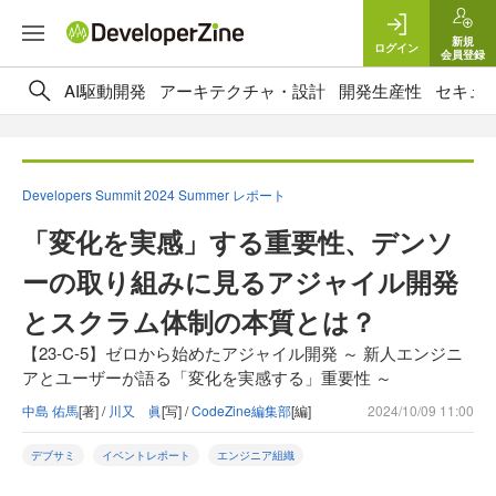
新規
ログイン
会員登録
AI駆動開発
アーキテクチャ・設計
開発生産性
セキュ
Developers Summit 2024 Summer レポート
「変化を実感」する重要性、デンソ
ーの取り組みに見るアジャイル開発
とスクラム体制の本質とは？
【23-C-5】ゼロから始めたアジャイル開発 ～ 新人エンジニ
アとユーザーが語る「変化を実感する」重要性 ～
中島 佑馬
[著] /
川又 眞
[写] /
CodeZine編集部
[編]
2024/10/09 11:00
デブサミ
イベントレポート
エンジニア組織