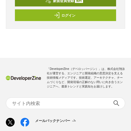
新規会員登録
無料
ログイン
「DeveloperZine（デベロッパージン）」は、株式会社翔泳
社が運営する、エンジニアと開発組織の意思決定を支える
技術情報メディアです。技術選定、アーキテクチャ、チー
ムづくりなど、開発現場の正解のない問いに向き合うエン
ジニアへ、最新トレンドと実践知をお届けします。
メールバックナンバー