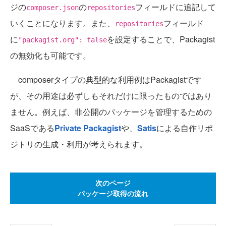
ジの
の
フィールドに追記して
composer.json
repositories
いくことになります。また、
フィールド
repositories
に
を設定することで、Packagist
"packagist.org": false
の無効化も可能です。
composerタイプの典型的な利用例はPackagistです
が、その用途は必ずしもそれだけに限ったものではあり
ません。例えば、非公開のパッケージを管理するための
SaaSである
Private Packagist
や、
Satis
による自作リポ
ジトリの生成・利用が考えられます。
次のページ
パッケージ取得の流れ