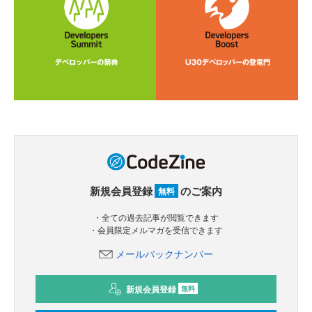
新規会員登録
のご案内
無料
・全ての過去記事が閲覧できます
・会員限定メルマガを受信できます
メールバックナンバー
新規会員登録
無料