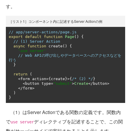
す。
［リスト1］コンポーネント内に記述するServer Actionの例
// app/server-actions/page.js
export
default
function
Page
()
{
// (1) Server Action
async
function
 create
()
{
'use server'
// Web APIの呼び出しやデータベースへのアクセスなどを
行う
}
return
(
<
form action
={
create
}>{
/* (2) */
}
<
button type
=
"submit"
>
Create
</
button
>
</
form
>
)
}
（1）はServer Actionである関数の定義です。関数内
で
ディレクティブを記述することで、この関
use server
数がサーバーサイドで実行されることを示します。