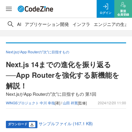
新規
ログイン
会員登録
AI
アプリケーション開発
インフラ
エンジニアの生き
Next.jsがApp Routerの"次"に目指すもの
Next.js 14までの進化を振り返る
──App Routerを強化する新機能を
解説！
Next.jsがApp Routerの"次"に目指すもの 第1回
WINGSプロジェクト 中川 幸哉
[著] /
山田 祥寛
[監修]
2024/12/20 11:00
サンプルファイル (167.1 KB)
ダウンロード