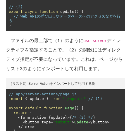
// (2)
export
async
function
 update
()
{
// Web APIの呼び出しやデータベースへのアクセスなどを行
う
}
ファイルの最上部で（1）のように
ディレ
use server
クティブを指定することで、（2）の関数にはディレク
ティブ指定が不要になっています。これは、ページから
リスト3のようにインポートして利用します。
［リスト3］Server Actionをインポートして利用する例
// app/server-actions/page.js
import
{
 update 
}
from
"./update"
// (1)
export
default
function
Page
()
{
return
(
<
form action
={
update
}>{
/* (2) */
}
<
button type
=
"submit"
>
Update
</
button
>
</
form
>