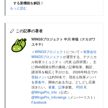
する新機能を解説！
もっと読む
この記事の著者
WINGSプロジェクト 中川 幸哉（ナカガワ
ユキヤ）
＜
WINGSプロジェクト
について＞
有限会社
WINGSプロジェクト
が運営する、テクニカ
ル執筆コミュニティ（代表 山田祥寛）。主
にWeb開発分野の書籍／記事執筆、翻訳、
講演等を幅広く手がける。 2026年時点での
登録メンバ
は約50名で、現在も執筆メンバ
を
募集中
。興味のある方は、どしどし応募
頂きたい。
著書
、
記事
多数。
RSS
X:
@WingsPro_info
（公式）、
@WingsPro_info/wings
（メンバーリスト）
Facebook