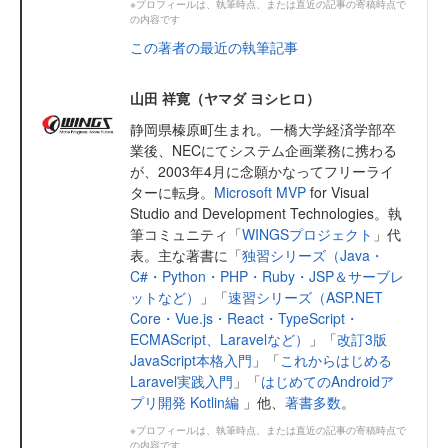
※プロフィールは、執筆時点、または直近の記事の寄稿時点で
の内容です
この著者の最近の執筆記事
山田 祥寛（ヤマダ ヨシヒロ）
静岡県榛原町生まれ。一橋大学経済学部卒
業後、NECにてシステム企画業務に携わる
が、2003年4月に念願かなってフリーライ
ターに転身。
Microsoft MVP
for Visual
Studio and Development Technologies。執
筆コミュニティ「
WINGSプロジェクト
」代
表。主な著書に「
独習シリーズ（Java・
C#・Python・PHP・Ruby・JSP＆サーブレ
ットなど）
」「
速習シリーズ（ASP.NET
Core・Vue.js・React・TypeScript・
ECMAScript、Laravelなど）
」「
改訂3版
JavaScript本格入門
」「
これからはじめる
Laravel実践入門
」「
はじめてのAndroidア
プリ開発 Kotlin編
」他、
著書多数
。
※プロフィールは、執筆時点、または直近の記事の寄稿時点で
の内容です