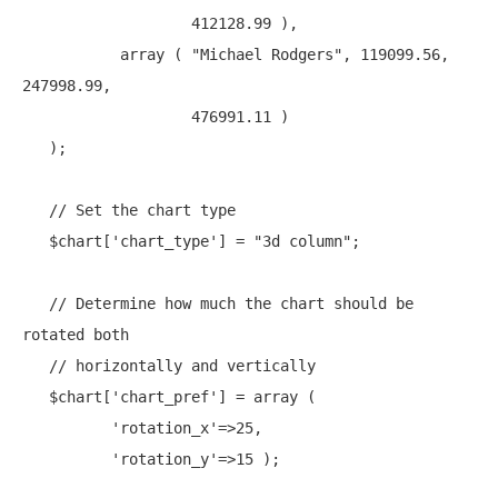
                   412128.99 ),

array
 ( 
"Michael Rodgers"
, 119099.56, 
247998.99,

                   476991.11 )

   );

// Set the chart type
   $chart[
'chart_type'
] = 
"3d column"
;

// Determine how much the chart should be 
rotated both
// horizontally and vertically
   $chart[
'chart_pref'
] = 
array
 (

'rotation_x'
=>25,

'rotation_y'
=>15 );
