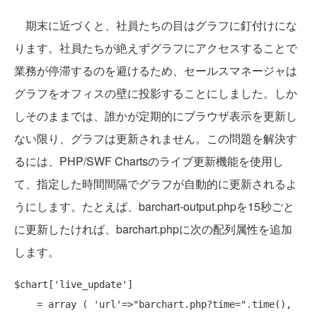
期末に近づくと、社員たちの目はグラフに釘付けにな
ります。社員たちが絶えずグラフにアクセスすることで
業務が停滞するのを避けるため、セールスマネージャは
グラフをオフィスの壁に投影することにしました。しか
しそのままでは、誰かが定期的にブラウザ表示を更新し
ない限り、グラフは更新されません。この問題を解決す
るには、PHP/SWF Chartsのライブ更新機能を使用し
て、指定した時間間隔でグラフが自動的に更新されるよ
うにします。たとえば、barchart-output.phpを15秒ごと
に更新したければ、barchart.phpに次の配列属性を追加
します。
$chart[
'live_update'
] 

    = 
array
 ( 
'url'
=>
"barchart.php?time="
.time(), 