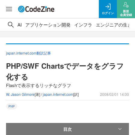
新規
ログイン
会員登録
AI
アプリケーション開発
インフラ
エンジニアの生き
japan.internet.com翻訳記事
PHP/SWF Chartsでデータをグラフ
化する
Flashで表示するリッチなグラフ
W. Jason Gilmore
[著] /
japan.internet.com
[訳]
2008/02/01 14:00
PHP
目次