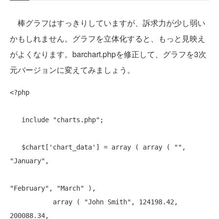
棒グラフはすっきりしていますが、訴求力が少し弱い
かもしれません。グラフを立体化すると、もっと見映え
がよくなります。barchart.phpを修正して、グラフを3次
元バージョンに変えてみましょう。
<?php

include
"charts.php"
;

   $chart[
'chart_data'
] = 
array
 ( 
array
 ( 
""
, 
"January"
,

"February"
, 
"March"
 ),

array
 ( 
"John Smith"
, 124198.42, 
200088.34,
