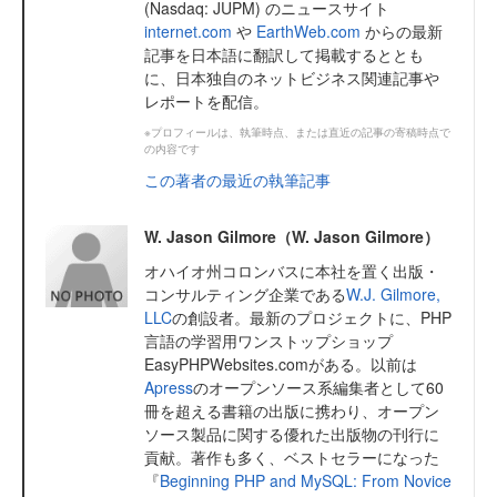
(Nasdaq: JUPM) のニュースサイト
internet.com
や
EarthWeb.com
からの最新
記事を日本語に翻訳して掲載するととも
に、日本独自のネットビジネス関連記事や
レポートを配信。
※プロフィールは、執筆時点、または直近の記事の寄稿時点で
の内容です
この著者の最近の執筆記事
W. Jason Gilmore（W. Jason Gilmore）
オハイオ州コロンバスに本社を置く出版・
コンサルティング企業である
W.J. Gilmore,
LLC
の創設者。最新のプロジェクトに、PHP
言語の学習用ワンストップショップ
EasyPHPWebsites.comがある。以前は
Apress
のオープンソース系編集者として60
冊を超える書籍の出版に携わり、オープン
ソース製品に関する優れた出版物の刊行に
貢献。著作も多く、ベストセラーになった
『
Beginning PHP and MySQL: From Novice