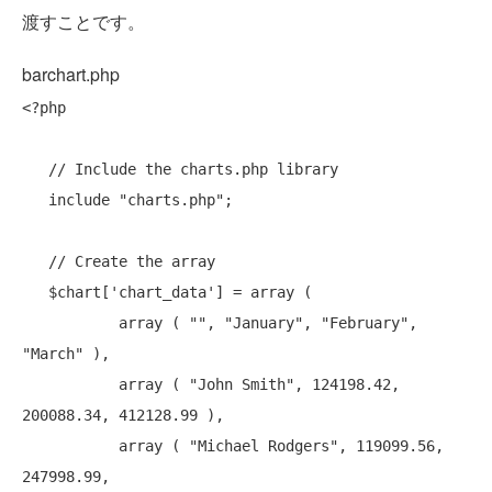
渡すことです。
barchart.php
<?php

// Include the charts.php library
include
"charts.php"
;

// Create the array
   $chart[
'chart_data'
] = 
array
 ( 

array
 ( 
""
, 
"January"
, 
"February"
, 
"March"
 ),

array
 ( 
"John Smith"
, 124198.42, 
200088.34, 412128.99 ),

array
 ( 
"Michael Rodgers"
, 119099.56, 
247998.99,
