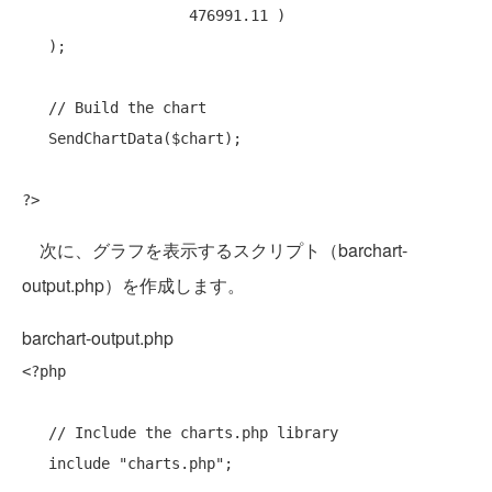
                   476991.11 )

   );

// Build the chart
   SendChartData($chart);

次に、グラフを表示するスクリプト（barchart-
output.php）を作成します。
barchart-output.php
<?php

// Include the charts.php library
include
"charts.php"
;
