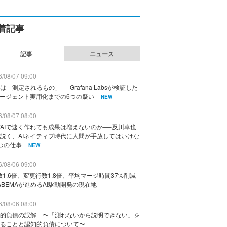
着記事
記事
ニュース
/08/07 09:00
は「測定されるもの」──Grafana Labsが検証した
エージェント実用化までの6つの疑い
NEW
/08/07 08:00
AIで速く作れても成果は増えないのか──及川卓也
説く、AIネイティブ時代に人間が手放してはいけな
つの仕事
NEW
/08/06 09:00
数1.6倍、変更行数1.8倍、平均マージ時間37%削減
ABEMAが進めるAI駆動開発の現在地
/08/06 08:00
的負債の誤解 〜「測れないから説明できない」を
ることと認知的負債について〜