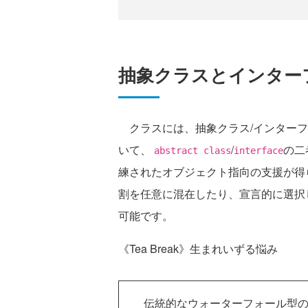
抽象クラスとインター
クラスには、抽象クラス/インターフ
いて、
/
の二
abstract class
interface
練されたオブジェクト指向の支援が得
割を任意に混在したり、宣言的に選択
可能です。
《Tea Break》生まれいずる悩み
伝統的なウォーターフォール型の