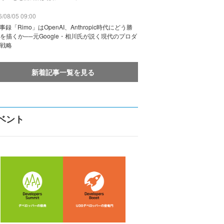
/08/05 09:00
議事録「Rimo」はOpenAI、Anthropic時代にどう勝
を描くか──元Google・相川氏が説く現代のプロダ
戦略
新着記事一覧を見る
ベント