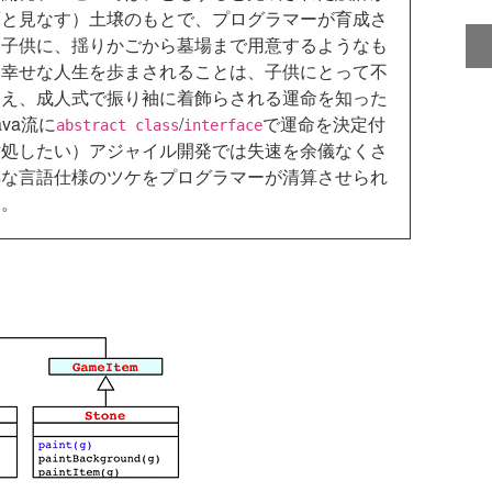
策と見なす）土壌のもとで、プログラマーが育成さ
る子供に、揺りかごから墓場まで用意するようなも
て幸せな人生を歩まされることは、子供にとって不
さえ、成人式で振り袖に着飾らされる運命を知った
va流に
/
で運命を決定付
abstract class
interface
対処したい）アジャイル開発では失速を余儀なくさ
熟な言語仕様のツケをプログラマーが清算させられ
す。