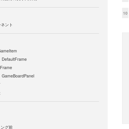
10
ーネント
meItem
faultFrame
Frame
meBoardPanel
前
後
リング前