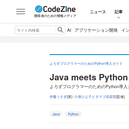
ニュース
記事
開発者のための情報メディア
AI
アプリケーション開発
イ
よろずプログラマーのためのPython導入ガイド
Java meets Pyt
よろずプログラマーのためのPython導入ガ
伊藤うさぎ
[著] /
小泉ひよ子とタマゴ倶楽部
[監修]
Java
Python