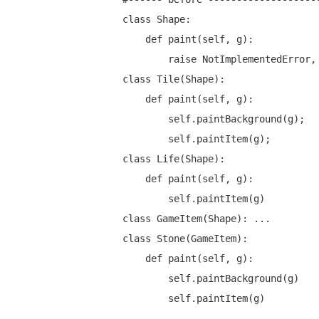
class Shape:

    def paint(self, g):

        raise NotImplementedError, "def paint(self,g)"

class Tile(Shape):

    def paint(self, g):

        self.paintBackground(g);

        self.paintItem(g);

class Life(Shape):

    def paint(self, g):

        self.paintItem(g)

class GameItem(Shape): ...

class Stone(GameItem):

    def paint(self, g):

        self.paintBackground(g)
