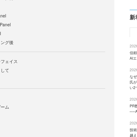
nel
新
anel
l
リング後
2026
信頼
AI
ーフェイス
として
2026
なぜ
氏が
い2
2026
PR
ゲーム
──
2026
技術
越え