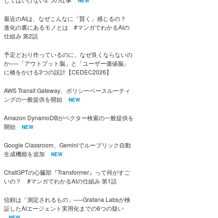
NEW
最近のAIは、なぜこんなに「賢く」感じるの？
進化の裏にあるモノとは #マンガでわかるAIの
仕組み 第2話
予定どおり作っているのに、なぜ良くならないの
か──「アウトプット脳」と「ユーザー価値脳」
に橋をかける3つの設計【CEDEC2026】
AWS Transit Gateway、ポリシーベースルーティ
ングの一般提供を開始
NEW
Amazon DynamoDBがベクター検索の一般提供を
開始
NEW
Google Classroom、Geminiでルーブリック自動
生成機能を追加
NEW
ChatGPTの心臓部『Transformer』って何がすご
いの？ #マンガでわかるAIの仕組み 第1話
信頼は「測定されるもの」──Grafana Labsが検
証したAIエージェント実用化までの6つの疑い
NEW