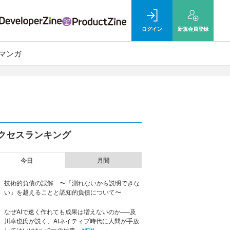
ログイン
新規
会員登録
マンガ
クセスランキング
今日
月間
技術的負債の誤解 〜「測れないから説明できな
い」を越えることと認知的負債について〜
なぜAIで速く作れても成果は増えないのか──及
川卓也氏が説く、AIネイティブ時代に人間が手放
してはいけない2つの仕事