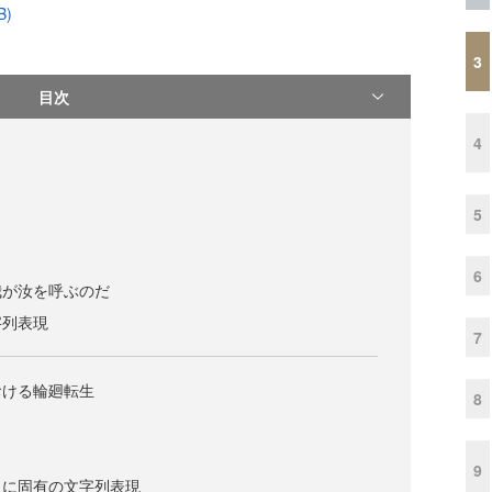
B)
3
目次
4
5
6
我が汝を呼ぶのだ
字列表現
7
おける輪廻転生
8
9
トに固有の文字列表現