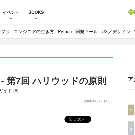
イベント
BOOKS
ンフラ
エンジニアの生き方
Python
開発ツール
UX／デザイン
hon - 第7回 ハリウッドの原則
ア
イド (9)
2008/06/17 14:00
1
ポスト
2