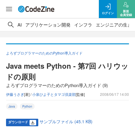
新規
ログイン
会員登録
AI
アプリケーション開発
インフラ
エンジニアの生き
よろずプログラマーのためのPython導入ガイド
Java meets Python - 第7回 ハリウッ
ドの原則
よろずプログラマーのためのPython導入ガイド (9)
伊藤うさぎ
[著] /
小泉ひよ子とタマゴ倶楽部
[監修]
2008/06/17 14:00
Java
Python
サンプルファイル (45.1 KB)
ダウンロード