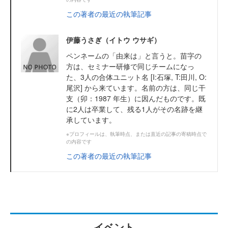
この著者の最近の執筆記事
伊藤うさぎ（イトウ ウサギ）
ペンネームの「由来は」と言うと。苗字の
方は、セミナー研修で同じチームになっ
た、3人の合体ユニット名 [I:石塚, T:田川, O:
尾沢] から来ています。名前の方は、同じ干
支（卯：1987 年生）に因んだものです。既
に2人は卒業して、残る1人がその名跡を継
承しています。
※プロフィールは、執筆時点、または直近の記事の寄稿時点で
の内容です
この著者の最近の執筆記事
イベント