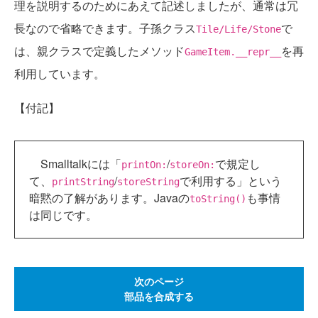
理を説明するのためにあえて記述しましたが、通常は冗
長なので省略できます。子孫クラス
で
Tile/Life/Stone
は、親クラスで定義したメソッド
を再
GameItem.__repr__
利用しています。
【付記】
Smalltalkには「
/
で規定し
printOn:
storeOn:
て、
/
で利用する」という
printString
storeString
暗黙の了解があります。Javaの
も事情
toString()
は同じです。
次のページ
部品を合成する