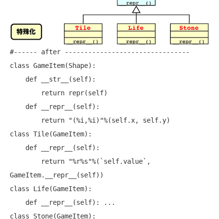
#------ after --------------------------------

class GameItem(Shape):

    def __str__(self):

        return repr(self)

    def __repr__(self):

        return "(%i,%i)"%(self.x, self.y)

class Tile(GameItem):

    def __repr__(self):

        return "%r%s"%(`self.value`, 
GameItem.__repr__(self))

class Life(GameItem):

    def __repr__(self): ...

class Stone(GameItem):
