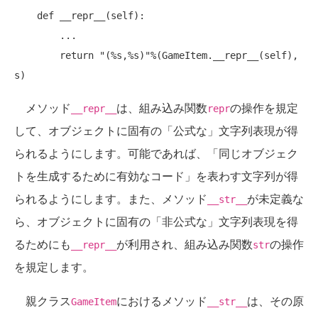
    def __repr__(self):

        ...

        return "(%s,%s)"%(GameItem.__repr__(self), 
メソッド
は、組み込み関数
の操作を規定
__repr__
repr
して、オブジェクトに固有の「公式な」文字列表現が得
られるようにします。可能であれば、「同じオブジェク
トを生成するために有効なコード」を表わす文字列が得
られるようにします。また、メソッド
が未定義な
__str__
ら、オブジェクトに固有の「非公式な」文字列表現を得
るためにも
が利用され、組み込み関数
の操作
__repr__
str
を規定します。
親クラス
におけるメソッド
は、その原
GameItem
__str__