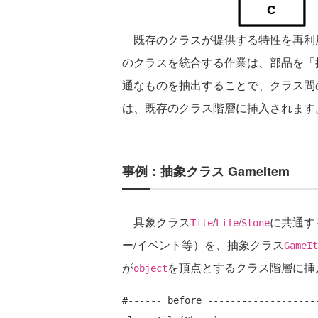
既存のクラスが提供する特性を再利
のクラスを統合する作業は、部品を「
通なものを抽出することで、クラス間
は、既存のクラス階層に挿入されます
事例：抽象クラス GameItem
具象クラス
/
/
に共通す
Tile
Life
Stone
ー/イベント等）を、抽象クラス
GameIt
が
を頂点とするクラス階層に挿
object
#------ before --------------------