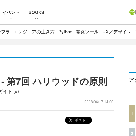
イベント
BOOKS
ンフラ
エンジニアの生き方
Python
開発ツール
UX／デザイン
hon - 第7回 ハリウッドの原則
ア
イド (9)
2008/06/17 14:00
1
ポスト
2