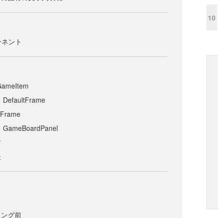
10
ーネント
meItem
faultFrame
Frame
meBoardPanel
前
後
リング前