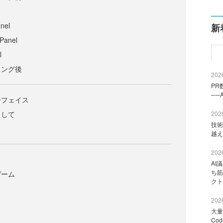
nel
新
anel
l
リング後
2026
PR
──
ーフェイス
として
2026
技術
越え
2026
AI
ち筋
ゲーム
クト
2026
大量
Co