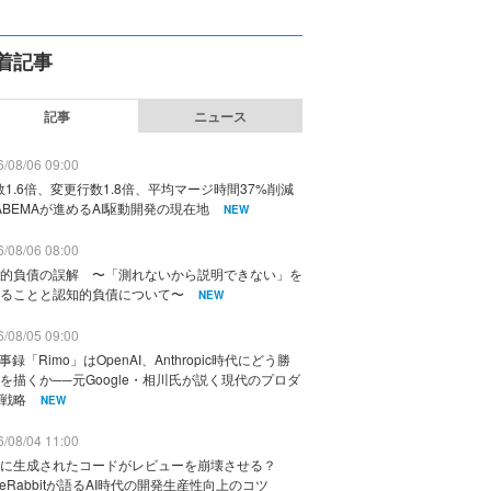
着記事
記事
ニュース
/08/06 09:00
数1.6倍、変更行数1.8倍、平均マージ時間37%削減
ABEMAが進めるAI駆動開発の現在地
NEW
/08/06 08:00
的負債の誤解 〜「測れないから説明できない」を
ることと認知的負債について〜
NEW
/08/05 09:00
議事録「Rimo」はOpenAI、Anthropic時代にどう勝
を描くか──元Google・相川氏が説く現代のプロダ
戦略
NEW
/08/04 11:00
に生成されたコードがレビューを崩壊させる？
deRabbitが語るAI時代の開発生産性向上のコツ