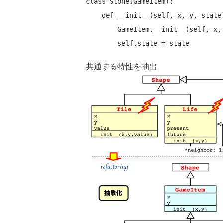
class Stone(GameItem):

    def __init__(self, x, y, state):

        GameItem.__init__(self, x, y)

共通する特性を抽出