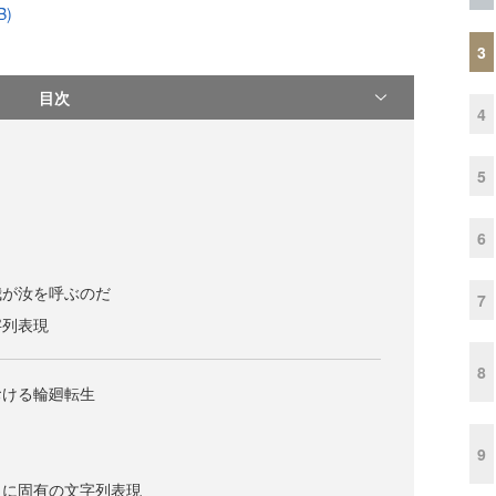
B)
3
目次
4
5
6
我が汝を呼ぶのだ
7
字列表現
8
おける輪廻転生
9
トに固有の文字列表現