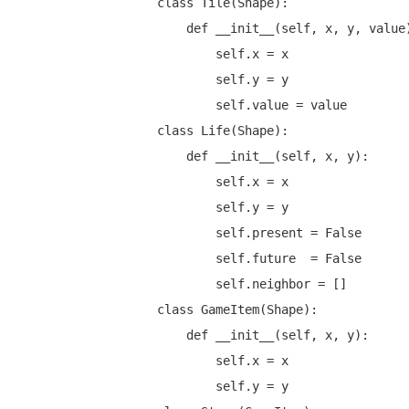
class Tile(Shape):

    def __init__(self, x, y, value):

        self.x = x

        self.y = y

        self.value = value

class Life(Shape):

    def __init__(self, x, y):

        self.x = x

        self.y = y

        self.present = False

        self.future  = False

        self.neighbor = []

class GameItem(Shape):

    def __init__(self, x, y):

        self.x = x

        self.y = y
