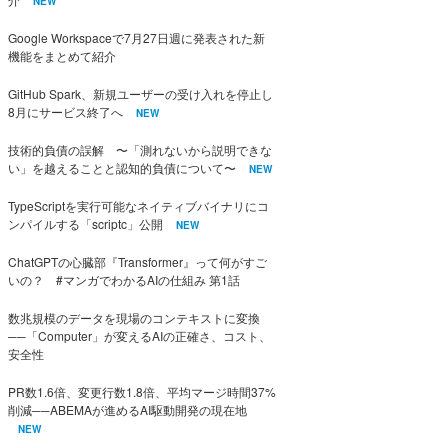
NEW
Google Workspaceで7月27日週に発表された新
機能をまとめて紹介
GitHub Spark、新規ユーザーの受け入れを停止し
8月にサービス終了へ
NEW
技術的負債の誤解 〜「測れないから説明できな
い」を越えることと認知的負債について〜
NEW
TypeScriptを実行可能なネイティブバイナリにコ
ンパイルする「scriptc」公開
NEW
ChatGPTの心臓部『Transformer』って何がすご
いの？ #マンガでわかるAIの仕組み 第1話
数兆規模のデータを現場のコンテキストに変換
──「Computer」が変えるAIの正確さ、コスト、
安全性
PR数1.6倍、変更行数1.8倍、平均マージ時間37%
削減──ABEMAが進めるAI駆動開発の現在地
NEW