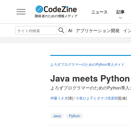
ニュース
記事
開発者のための情報メディア
AI
アプリケーション開発
イ
よろずプログラマーのためのPython導入ガイド
Java meets Pyt
よろずプログラマーのためのPython導入ガ
伊藤うさぎ
[著] /
小泉ひよ子とタマゴ倶楽部
[監修]
Java
Python