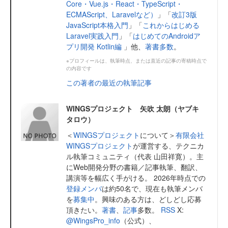
Core・Vue.js・React・TypeScript・
ECMAScript、Laravelなど）
」「
改訂3版
JavaScript本格入門
」「
これからはじめる
Laravel実践入門
」「
はじめてのAndroidア
プリ開発 Kotlin編
」他、
著書多数
。
※プロフィールは、執筆時点、または直近の記事の寄稿時点で
の内容です
この著者の最近の執筆記事
WINGSプロジェクト 矢吹 太朗（ヤブキ
タロウ）
＜
WINGSプロジェクト
について＞
有限会社
WINGSプロジェクト
が運営する、テクニカ
ル執筆コミュニティ（代表 山田祥寛）。主
にWeb開発分野の書籍／記事執筆、翻訳、
講演等を幅広く手がける。 2026年時点での
登録メンバ
は約50名で、現在も執筆メンバ
を
募集中
。興味のある方は、どしどし応募
頂きたい。
著書
、
記事
多数。
RSS
X:
@WingsPro_info
（公式）、