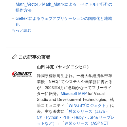
Math_Vector／Math_Matrixによる ベクトルと行列の
操作方法
Gettextによるウェブアプリケーションの国際化と地域
化
もっと読む
この記事の著者
山田 祥寛（ヤマダ ヨシヒロ）
静岡県榛原町生まれ。一橋大学経済学部卒
業後、NECにてシステム企画業務に携わる
が、2003年4月に念願かなってフリーライ
ターに転身。
Microsoft MVP
for Visual
Studio and Development Technologies。執
筆コミュニティ「
WINGSプロジェクト
」代
表。主な著書に「
独習シリーズ（Java・
C#・Python・PHP・Ruby・JSP＆サーブレ
ットなど）
」「
速習シリーズ（ASP.NET