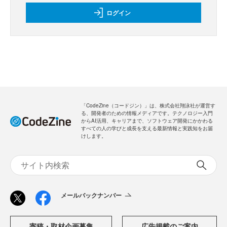
ログイン
「CodeZine（コードジン）」は、株式会社翔泳社が運営す
る、開発者のための情報メディアです。テクノロジー入門
からAI活用、キャリアまで、ソフトウェア開発にかかわる
すべての人の学びと成長を支える最新情報と実践知をお届
けします。
メールバックナンバー
寄稿・取材企画募集
広告掲載のご案内