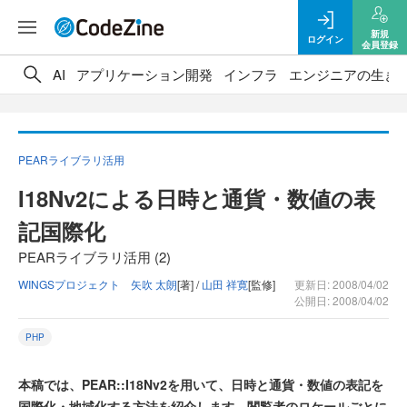
新規
ログイン
会員登録
AI
アプリケーション開発
インフラ
エンジニアの生き
PEARライブラリ活用
I18Nv2による日時と通貨・数値の表
記国際化
PEARライブラリ活用 (2)
WINGSプロジェクト 矢吹 太朗
[著] /
山田 祥寛
[監修]
更新日: 2008/04/02
公開日: 2008/04/02
PHP
本稿では、PEAR::I18Nv2を用いて、日時と通貨・数値の表記を
国際化・地域化する方法を紹介します。閲覧者のロケールごとに