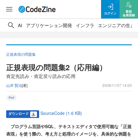
新規
ログイン
会員登録
AI
アプリケーション開発
インフラ
エンジニアの生き
正規表現の問題集
正規表現の問題集2（応用編）
肯定先読み・肯定戻り読みの応用
山岸 賢治
[著]
2008/11/07 14:00
Perl
SourceCode (1.6 KB)
ダウンロード
プログラム言語やSQL、テキストエディタで使用可能な「正規
表現」を使う際の、考え方と処理のイメージを、具体的な例題を