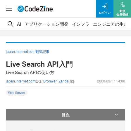
新規
ログイン
会員登録
AI
アプリケーション開発
インフラ
エンジニアの生き
japan.internet.com翻訳記事
Live Search API入門
Live Search APIの使い方
japan.internet.com
[訳] /
Bronwen Zande
[著]
2008/09/17 14:00
Web Service
目次