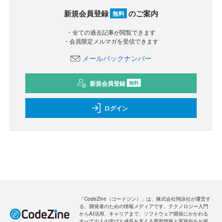
新規会員登録
のご案内
無料
・全ての過去記事が閲覧できます
・会員限定メルマガを受信できます
メールバックナンバー
新規会員登録
無料
ログイン
「CodeZine（コードジン）」は、株式会社翔泳社が運営す
る、開発者のための情報メディアです。テクノロジー入門
からAI活用、キャリアまで、ソフトウェア開発にかかわる
すべての人の学びと成長を支える最新情報と実践知をお届