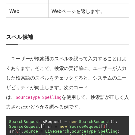
Web
Webページを返します。
スペル候補
ユーザーが検索語のスペルを誤って入力することはよ
くあります。そこで、検索の実行前に、ユーザーが入力
した検索語のスペルをチェックすると、システムのユー
ザビリティが向上します。次のコード
は、
を使用して、検索語が正しく入
SourceType.Spelling
力されたかどうかを調べる例です。
SearchRequest
 sRequest 
=
new
SearchRequest
();
SourceRequest
[]
 sr 
=
new
SourceRequest
[
1
];
sr
[
0
].
Source
=
LiveSearch
.
SourceType
.
Spelling
;