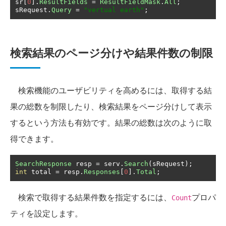
sr
[
0
].
ResultFields
=
ResultFieldMask
.
All
;
sRequest
.
Query
=
"vertual earth"
;
検索結果のページ分けや結果件数の制限
検索機能のユーザビリティを高めるには、取得する結
果の総数を制限したり、検索結果をページ分けして表示
するという方法も有効です。結果の総数は次のように取
得できます。
SearchResponse
 resp 
=
 serv
.
Search
(
sRequest
);
int
 total 
=
 resp
.
Responses
[
0
].
Total
;
検索で取得する結果件数を指定するには、
プロパ
Count
ティを設定します。