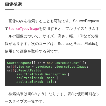
画像検索
画像のみを検索することも可能です。SourceRequest
で
を使用すると、フルサイズとサムネ
SourceType.Image
ールの画像について、サイズ、高さ、幅、URIなどの情
報が返ります。次のコードは、SourceとResultFieldsを
使用して画像を取得する例です。
SourceRequest
[]
 sr 
=
new
SourceRequest
[
1
];
sr
[
0
].
Source
=
LiveSearch
.
SourceType
.
Image
;
sr
[
0
].
ResultFields
=
ResultFieldMask
.
Description
|
ResultFieldMask
.
Image
|
ResultFieldMask
.
Title
;
検索結果は図9のようになります。表2は使用可能なソ
ースタイプの一覧です。