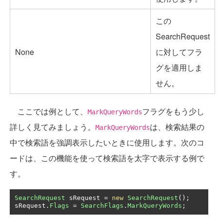
この
SearchRequest
None
に対してフラ
グを適用しま
せん。
ここでは例として、
フラグをもう少し
MarkQueryWords
詳しく見てみましょう。
は、検索結果の
MarkQueryWords
中で検索語を強調表示したいときに使用します。次のコ
ードは、この機能を使って検索語を太字で表示する例で
す。
SearchRequest
 sRequest 
=
new
SearchRequest
();
sRequest
.
Flags
=
SearchFlags
.
MarkQueryWords
;