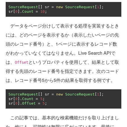
SourceRequest
[]
 sr 
=
new
SourceRequest
[
1
];
sr
[
0
].
Count
=
10
;
データをページ分けして表示する処理を実装するとき
には、どのページを表示するか（表示したいページの先
頭のレコード番号）と、1ページに表示するレコード数
がわかっていなくてはなりません。Live Search APIで
は、
というプロパティを使用して、結果として取
Offset
得する先頭のレコード番号を指定できます。次のコード
は、レコード番号5から5件の結果を取得する例です。
SourceRequest
[]
 sr 
=
new
SourceRequest
[
1
];
sr
[
0
].
Count
=
5
;
sr
[
0
].
Offset
=
5
;
この記事では、基本的な検索機能だけを取り上げまし
た。他にも、可能性は無限に広がっています。最後に、