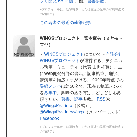
プリ開発 Kotlin編
」他、
著書多数
。
※プロフィールは、執筆時点、または直近の記事の寄稿時点で
の内容です
この著者の最近の執筆記事
WINGSプロジェクト 宮本麻矢（ミヤモト
マヤ）
＜
WINGSプロジェクト
について＞
有限会社
WINGSプロジェクト
が運営する、テクニカ
ル執筆コミュニティ（代表 山田祥寛）。主
にWeb開発分野の書籍／記事執筆、翻訳、
講演等を幅広く手がける。 2026年時点での
登録メンバ
は約50名で、現在も執筆メンバ
を
募集中
。興味のある方は、どしどし応募
頂きたい。
著書
、
記事
多数。
RSS
X:
@WingsPro_info
（公式）、
@WingsPro_info/wings
（メンバーリスト）
Facebook
※プロフィールは、執筆時点、または直近の記事の寄稿時点で
の内容です