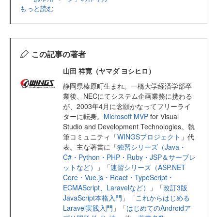
もっと読む
この記事の著者
山田 祥寛（ヤマダ ヨシヒロ）
静岡県榛原町生まれ。一橋大学経済学部卒
業後、NECにてシステム企画業務に携わる
が、2003年4月に念願かなってフリーライ
ターに転身。
Microsoft MVP
for Visual
Studio and Development Technologies。執
筆コミュニティ「
WINGSプロジェクト
」代
表。主な著書に「
独習シリーズ（Java・
C#・Python・PHP・Ruby・JSP＆サーブレ
ットなど）
」「
速習シリーズ（ASP.NET
Core・Vue.js・React・TypeScript・
ECMAScript、Laravelなど）
」「
改訂3版
JavaScript本格入門
」「
これからはじめる
Laravel実践入門
」「
はじめてのAndroidア