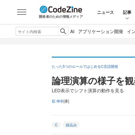
ニュース
記事
開発者のための情報メディア
AI
アプリケーション開発
イ
たった5つのルールではじめるC言語開発
論理演算の様子を観
LED表示でシフト演算の動作を見る
舘 伸幸
[著]
C
組込み