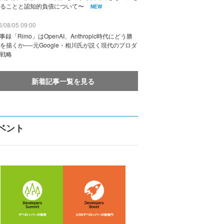
ることと認知的負債について〜
NEW
/08/05 09:00
議事録「Rimo」はOpenAI、Anthropic時代にどう勝
を描くか──元Google・相川氏が説く現代のプロダ
戦略
新着記事一覧を見る
ベント