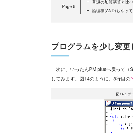
普通の加算演算と比
Page
5
論理積(AND)もやっ
プログラムを少し変更
次に、いったんPM plusへ戻って
してみます。図14のように、8行目の
P
図14：ポ