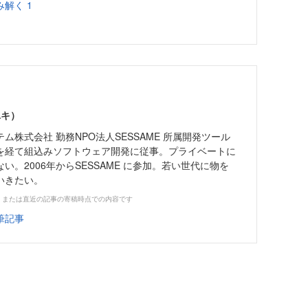
解く 1
ユキ）
ム株式会社 勤務NPO法人SESSAME 所属開発ツール
を経て組込みソフトウェア開発に従事。プライベートに
い。2006年からSESSAME に参加。若い世代に物を
いきたい。
、または直近の記事の寄稿時点での内容です
筆記事