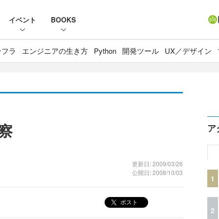
イベント
BOOKS
ンフラ
エンジニアの生き方
Python
開発ツール
UX／デザイン
察
ア
更新日: 2009/03/26
公開日: 2008/10/03
1
ポスト
2