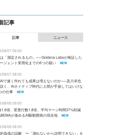
着記事
記事
ニュース
/08/07 09:00
は「測定されるもの」──Grafana Labsが検証した
エージェント実用化までの6つの疑い
NEW
/08/07 08:00
AIで速く作れても成果は増えないのか──及川卓也
説く、AIネイティブ時代に人間が手放してはいけな
つの仕事
NEW
/08/06 09:00
数1.6倍、変更行数1.8倍、平均マージ時間37%削減
ABEMAが進めるAI駆動開発の現在地
NEW
/08/06 08:00
的負債の誤解 〜「測れないから説明できない」を