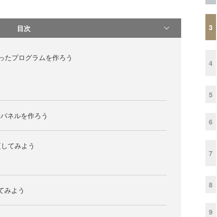
3
目次
ったプログラムを作ろう
4
5
示パネルを作ろう
6
更してみよう
7
8
てみよう
9