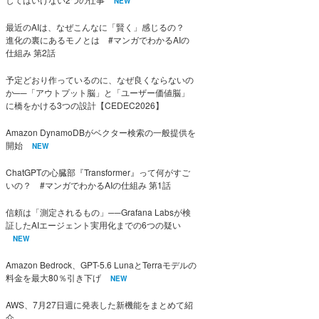
NEW
最近のAIは、なぜこんなに「賢く」感じるの？
進化の裏にあるモノとは #マンガでわかるAIの
仕組み 第2話
予定どおり作っているのに、なぜ良くならないの
か──「アウトプット脳」と「ユーザー価値脳」
に橋をかける3つの設計【CEDEC2026】
Amazon DynamoDBがベクター検索の一般提供を
開始
NEW
ChatGPTの心臓部『Transformer』って何がすご
いの？ #マンガでわかるAIの仕組み 第1話
信頼は「測定されるもの」──Grafana Labsが検
証したAIエージェント実用化までの6つの疑い
NEW
Amazon Bedrock、GPT-5.6 LunaとTerraモデルの
料金を最大80％引き下げ
NEW
AWS、7月27日週に発表した新機能をまとめて紹
介