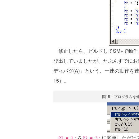
修正したら、ビルドしてSM+で動作
び出していましたが、たぶんすでにお
ディバグ(A)」という、一連の動作を
15）。
図15：プログラムを
を
に変更しただけ
P2 = 1；
P2 = 3；