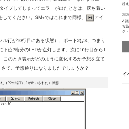
越え
スタイプしてしまってエラーが出たときは、落ち着い
2026
をしてください。SM+ではこれまで同様、
アイ
AI
。
ち筋
クト
ソル行が10行目にある状態）、ポート2は3、つまり
うに下位2桁分のLEDが点灯します。次に10行目から1
、このとき表示がどのように変化するか予想を立て
。さて、予想通りになりましたでしょうか？
イ
入れた（P2の端子に3が出力された）状態