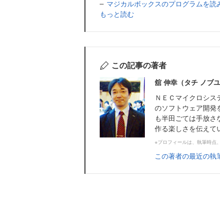
マジカルボックスのプログラムを読み
もっと読む
この記事の著者
舘 伸幸（タチ ノブ
ＮＥＣマイクロシステ
のソフトウェア開発
も半田ごては手放さな
作る楽しさを伝えて
※プロフィールは、執筆時点
この著者の最近の執