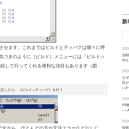
新
させます。これまではビルドとディバグは個々に呼
2026
信頼
気づきのように［ビルド］メニューには「ビルド->
AI
連続して行ってくれる便利な項目もあります（図
2026
なぜ
氏が
い2
修正したら、［ビルド->ディバグ］を行う
2026
PR
──
2026
ですから、ほとんどの方が文法エラーなどなしに
技術