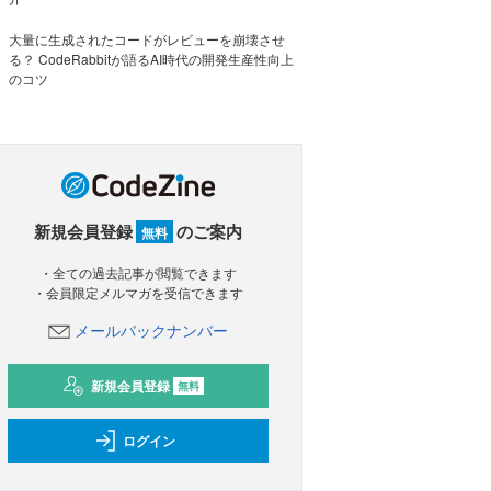
大量に生成されたコードがレビューを崩壊させ
る？ CodeRabbitが語るAI時代の開発生産性向上
のコツ
新規会員登録
のご案内
無料
・全ての過去記事が閲覧できます
・会員限定メルマガを受信できます
メールバックナンバー
新規会員登録
無料
ログイン