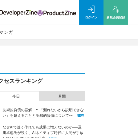
ログイン
新規
会員登録
マンガ
クセスランキング
今日
月間
技術的負債の誤解 〜「測れないから説明できな
い」を越えることと認知的負債について〜
NEW
なぜAIで速く作れても成果は増えないのか──及
川卓也氏が説く、AIネイティブ時代に人間が手放
してはいけない2つの仕事