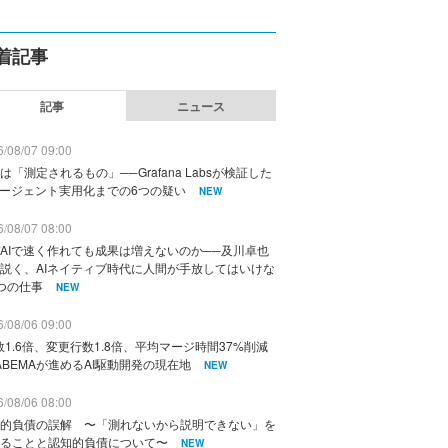
着記事
記事
ニュース
/08/07 09:00
は「測定されるもの」──Grafana Labsが検証した
エージェント実用化までの6つの疑い
NEW
/08/07 08:00
AIで速く作れても成果は増えないのか──及川卓也
説く、AIネイティブ時代に人間が手放してはいけな
つの仕事
NEW
/08/06 09:00
数1.6倍、変更行数1.8倍、平均マージ時間37%削減
ABEMAが進めるAI駆動開発の現在地
NEW
/08/06 08:00
的負債の誤解 〜「測れないから説明できない」を
ることと認知的負債について〜
NEW