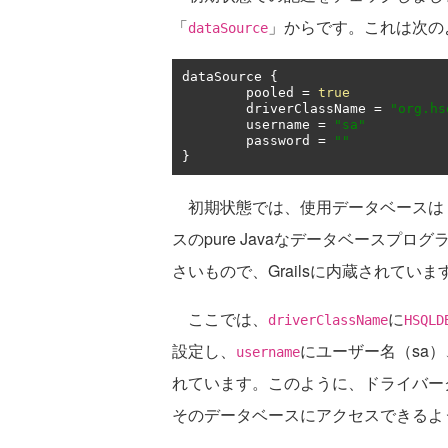
「
」からです。これは次の
dataSource
dataSource 
{
	pooled 
=
true
	driverClassName 
=
"org.hs
	username 
=
"sa"
	password 
=
""
}
初期状態では、使用データベースは
スのpure Javaなデータベースプ
さいもので、Grailsに内蔵されていま
ここでは、
に
driverClassName
HSQLD
設定し、
にユーザー名（sa）
username
れています。このように、ドライバー
そのデータベースにアクセスできるよ