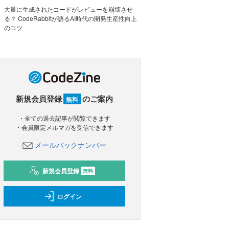
大量に生成されたコードがレビューを崩壊させ
る？ CodeRabbitが語るAI時代の開発生産性向上
のコツ
新規会員登録
のご案内
無料
・全ての過去記事が閲覧できます
・会員限定メルマガを受信できます
メールバックナンバー
新規会員登録
無料
ログイン