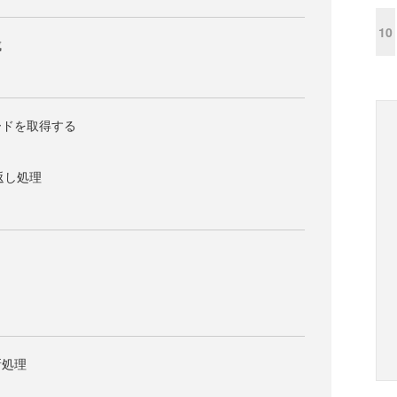
10
成
ードを取得する
り返し処理
新処理