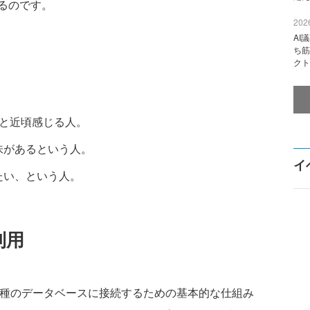
るのです。
2026
AI
ち筋
クト
・と近頃感じる人。
に興味があるという人。
イ
びたい、という人。
利用
種のデータベースに接続するための基本的な仕組み