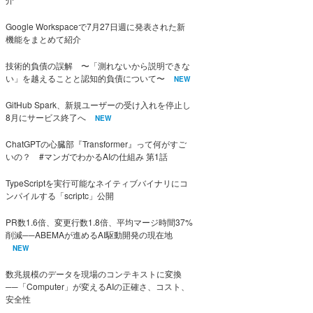
Google Workspaceで7月27日週に発表された新
機能をまとめて紹介
技術的負債の誤解 〜「測れないから説明できな
い」を越えることと認知的負債について〜
NEW
GitHub Spark、新規ユーザーの受け入れを停止し
8月にサービス終了へ
NEW
ChatGPTの心臓部『Transformer』って何がすご
いの？ #マンガでわかるAIの仕組み 第1話
TypeScriptを実行可能なネイティブバイナリにコ
ンパイルする「scriptc」公開
PR数1.6倍、変更行数1.8倍、平均マージ時間37%
削減──ABEMAが進めるAI駆動開発の現在地
NEW
数兆規模のデータを現場のコンテキストに変換
──「Computer」が変えるAIの正確さ、コスト、
安全性