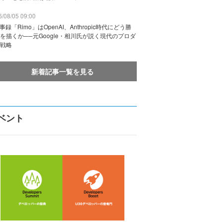
/08/05 09:00
議事録「Rimo」はOpenAI、Anthropic時代にどう勝
を描くか──元Google・相川氏が説く現代のプロダ
戦略
新着記事一覧を見る
ベント