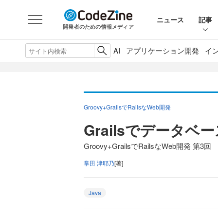
ニュース
記事
開発者のための情報メディア
AI
アプリケーション開発
イ
Groovy+GrailsでRailsなWeb開発
Grailsでデータ
Groovy+GrailsでRailsなWeb開発 第3回
掌田 津耶乃
[著]
Java