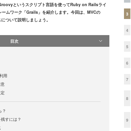
ovyというスクリプト言語を使ってRuby on Railsライ
ームワーク「Grails」を紹介します。今回は、MVCの
3
ラスについて説明しましょう。
4
目次
5
6
ス利用
7
用意
設定
8
ら？
を残すには？
9
成