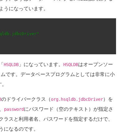
ようになっています。
qldb.jdbcDriver"
「
」になっています。
はオープンソー
HSQLDB
HSQLDB
ログラムです。データベースプログラムとしては非常に小
す。
のドライバークラス（
）を
B
org.hsqldb.jdbcDriver
、
にパスワード（空のテキスト）が指定さ
password
クラスと利用者名、パスワードを指定するだけで、
うになるのです。