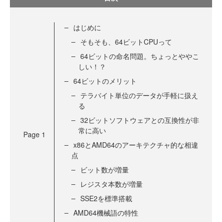
はじめに
そもそも、64ビットCPUって
64ビットの命名問題。ちょっとややこ
しい！？
64ビットのメリット
テラバイト単位のデータが手軽に扱え
る
32ビットソフトウェアとの互換性が非
常に高い
Page
1
x86とAMD64のアーキテクチャ的な相違
点
ビット数が増量
レジスタ本数が増量
SSE2を標準搭載
AMD64機械語の特性