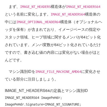
まず、
構造体が
IMAGE_NT_HEADERS
IMAGE_NT_HEADERS64
という名前に変化します。
構造体の
IMAGE_NT_HEADERS64
中には
構造体（オプショナルヘ
IMAGE_OPTIONAL_HEADER64
ッダを保有）が含まれており、イメージベースの指定や
スタック領域、ヒープ領域に関するメンバが64ビット化
されています。メンバ変数が64ビット化されているだけ
ですので、書き込む値の内容には変化がない場合がほと
んどです。
マシン識別IDを
に変化させ
IMAGE_FILE_MACHINE_AMD64
ている部分に注目しましょう。
IMAGE_NT_HEADERS64の定義とマシン識別ID
IMAGE_NT_HEADERS64 ImagePeHdr;

ImagePeHdr.Signature=IMAGE_NT_SIGNATURE;
