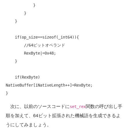
            }

        }

    }

if
(op_size==
sizeof
(_int64)){

//64ビットオペランド
        RexByte|=0x48;

    }

if
(RexByte) 
NativeBuffer[iNativeLength++]=RexByte;

次に、以前のソースコードに
関数の呼び出し手
set_rex
順を加えて、64ビット拡張された機械語を生成できるよ
うにしてみましょう。