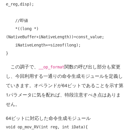
e_reg,disp);

//即値
    *((
long
 *)
(NativeBuffer+iNativeLength))=const_value;

    iNativeLength+=
sizeof
(
long
);

この調子で、
関数の呼び出し部分も変更
__op_format
し、今回利用する一通りの命令生成モジュールを定義し
ていきます。オペランドが64ビットであることを示す第
1パラメータに気を配れば、特段注意すべき点はありま
せん。
64ビットに対応した命令生成モジュール
void
 op_mov_RV(
int
 reg, 
int
 iData){
