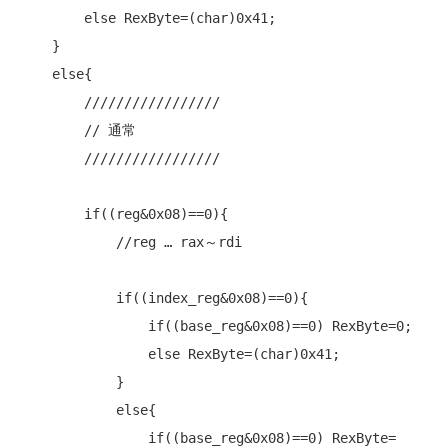
else
 RexByte=(
char
)0x41;

    }

else
{

/////////////////
// 通常
/////////////////
if
((reg&0x08)==0){

//reg … rax～rdi
if
((index_reg&0x08)==0){

if
((base_reg&0x08)==0) RexByte=0;

else
 RexByte=(
char
)0x41;

            }

else
{

if
((base_reg&0x08)==0) RexByte=