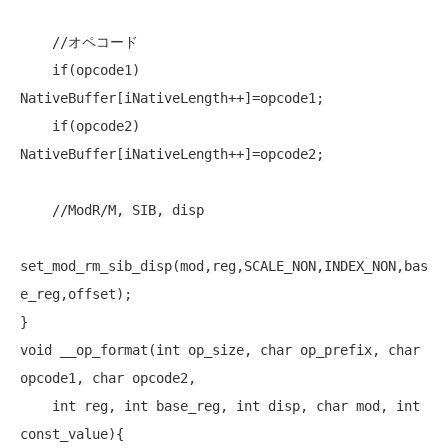
//オペコード
if
(opcode1) 
NativeBuffer[iNativeLength++]=opcode1;

if
(opcode2) 
NativeBuffer[iNativeLength++]=opcode2;

//ModR/M, SIB, disp
set_mod_rm_sib_disp(mod,reg,SCALE_NON,INDEX_NON,bas
e_reg,offset);

void
 __op_format(
int
 op_size, 
char
 op_prefix, 
char
opcode1, 
char
 opcode2,

int
 reg, 
int
 base_reg, 
int
 disp, 
char
 mod, 
int
const_value){
