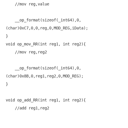
//mov reg,value
    __op_format(
sizeof
(_int64),0,
(
char
)0xC7,0,0,reg,0,MOD_REG,iData);

void
 op_mov_RR(
int
 reg1, 
int
 reg2){

//mov reg,reg2
    __op_format(
sizeof
(_int64),0,
(
char
)0x8B,0,reg1,reg2,0,MOD_REG);

}

void
 op_add_RR(
int
 reg1, 
int
 reg2){

//add reg1,reg2