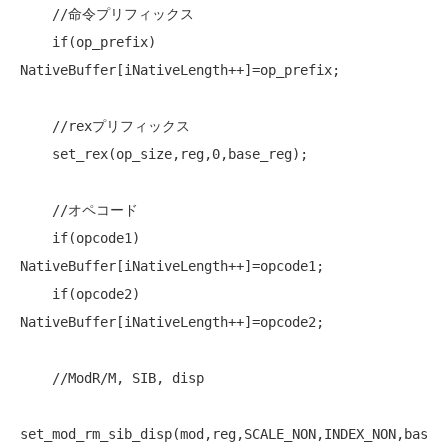
//命令プリフィックス
if
(op_prefix) 
NativeBuffer[iNativeLength++]=op_prefix;

//rexプリフィックス
    set_rex(op_size,reg,0,base_reg);

//オペコード
if
(opcode1) 
NativeBuffer[iNativeLength++]=opcode1;

if
(opcode2) 
NativeBuffer[iNativeLength++]=opcode2;

//ModR/M, SIB, disp
set_mod_rm_sib_disp(mod,reg,SCALE_NON,INDEX_NON,bas