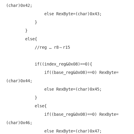
(
char
)0x42;

else
 RexByte=(
char
)0x43;

            }

        }

else
{

//reg … r8～r15
if
((index_reg&0x08)==0){

if
((base_reg&0x08)==0) RexByte=
(
char
)0x44;

else
 RexByte=(
char
)0x45;

            }

else
{

if
((base_reg&0x08)==0) RexByte=
(
char
)0x46;

else
 RexByte=(
char
)0x47;
