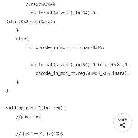
//raxのみ特殊
        __op_format(
sizeof
(_int64),0,
(
char
)0x2D,0,iData);

    }

else
{

int
 opcode_in_mod_rm=(
char
)0x05;

        __op_format(
sizeof
(_int64),0,(
char
)0x81,0,

            opcode_in_mod_rm,reg,0,MOD_REG,iData);

    }

}

void
 op_push_R(
int
 reg){

//push reg
シェア
//オペコード、レジスタ