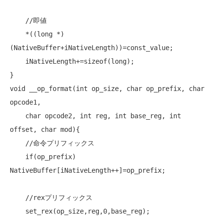
//即値
    *((
long
 *)
(NativeBuffer+iNativeLength))=const_value;

    iNativeLength+=
sizeof
(
long
);

void
 __op_format(
int
 op_size, 
char
 op_prefix, 
char
opcode1,

char
 opcode2, 
int
 reg, 
int
 base_reg, 
int
offset, 
char
 mod){

//命令プリフィックス
if
(op_prefix) 
NativeBuffer[iNativeLength++]=op_prefix;

//rexプリフィックス
    set_rex(op_size,reg,0,base_reg);
