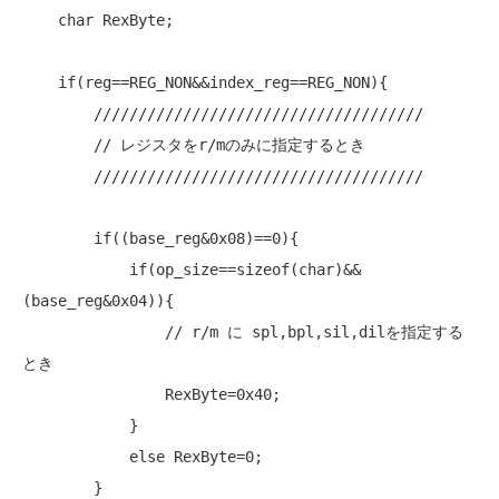
char
 RexByte;

if
(reg==REG_NON&&index_reg==REG_NON){

/////////////////////////////////////
// レジスタをr/mのみに指定するとき
/////////////////////////////////////
if
((base_reg&0x08)==0){

if
(op_size==
sizeof
(
char
)&&
(base_reg&0x04)){

// r/m に spl,bpl,sil,dilを指定する
とき
                RexByte=0x40;

            }

else
 RexByte=0;

        }
