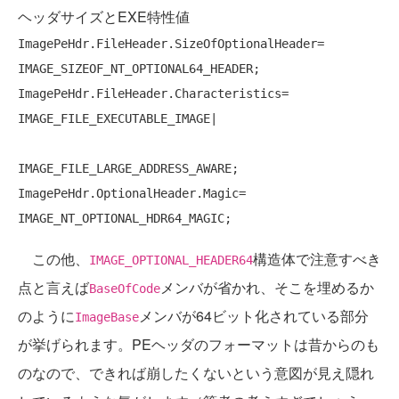
ヘッダサイズとEXE特性値
ImagePeHdr.FileHeader.SizeOfOptionalHeader= 
IMAGE_SIZEOF_NT_OPTIONAL64_HEADER;

ImagePeHdr.FileHeader.Characteristics= 
IMAGE_FILE_EXECUTABLE_IMAGE|

IMAGE_FILE_LARGE_ADDRESS_AWARE;

ImagePeHdr.OptionalHeader.Magic=       
この他、
構造体で注意すべき
IMAGE_OPTIONAL_HEADER64
点と言えば
メンバが省かれ、そこを埋めるか
BaseOfCode
のように
メンバが64ビット化されている部分
ImageBase
が挙げられます。PEヘッダのフォーマットは昔からのも
のなので、できれば崩したくないという意図が見え隠れ