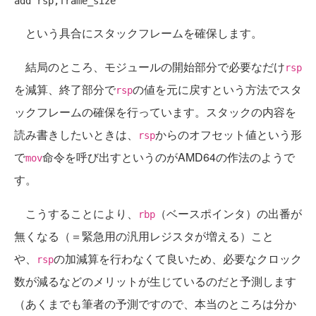
という具合にスタックフレームを確保します。
結局のところ、モジュールの開始部分で必要なだけ
rsp
を減算、終了部分で
の値を元に戻すという方法でスタ
rsp
ックフレームの確保を行っています。スタックの内容を
読み書きしたいときは、
からのオフセット値という形
rsp
で
命令を呼び出すというのがAMD64の作法のようで
mov
す。
こうすることにより、
（ベースポインタ）の出番が
rbp
無くなる（＝緊急用の汎用レジスタが増える）こと
や、
の加減算を行わなくて良いため、必要なクロック
rsp
数が減るなどのメリットが生じているのだと予測します
（あくまでも筆者の予測ですので、本当のところは分か