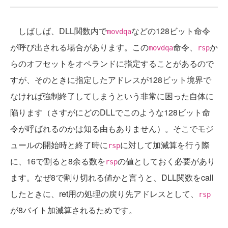
しばしば、DLL関数内で
などの128ビット命令
movdqa
が呼び出される場合があります。この
命令、
か
movdqa
rsp
らのオフセットをオペランドに指定することがあるので
すが、そのときに指定したアドレスが128ビット境界で
なければ強制終了してしまうという非常に困った自体に
陥ります（さすがにどのDLLでこのような128ビット命
令が呼ばれるのかは知る由もありません）。そこでモジ
ュールの開始時と終了時に
に対して加減算を行う際
rsp
に、16で割ると8余る数を
の値としておく必要があり
rsp
ます。なぜ8で割り切れる値かと言うと、DLL関数をcall
したときに、ret用の処理の戻り先アドレスとして、
rsp
が8バイト加減算されるためです。