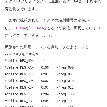
回はREXプリフィックスに重点を置き、64ビット命令の
有効化を行います。
まずは拡張されたレジスタの識別番号の定義か
ら。
が
などという表記に変更している点
REG_EAX
REG_RAX
にも注意しておきましょう。
拡張された汎用レジスタを識別できるようにする
//レジスタを示す定数
#define
#define
 REG_RAX    0x00    
//reg:000
#define
 REG_RCX    0x01    
//reg:001
#define
 REG_RDX    0x02    
//reg:010
#define
 REG_RBX    0x03    
//reg:011
#define
 REG_RSP    0x04    
//reg:100
#define
 REG_RBP    0x05    
//reg:101