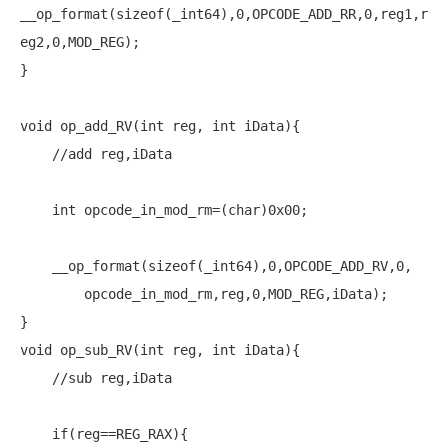
__op_format(
sizeof
(_int64),0,OPCODE_ADD_RR,0,reg1,r
eg2,0,MOD_REG);

}

void
 op_add_RV(
int
 reg, 
int
 iData){

//add reg,iData
int
 opcode_in_mod_rm=(
char
)0x00;

    __op_format(
sizeof
(_int64),0,OPCODE_ADD_RV,0,

        opcode_in_mod_rm,reg,0,MOD_REG,iData);

void
 op_sub_RV(
int
 reg, 
int
 iData){

//sub reg,iData
if
(reg==REG_RAX){
