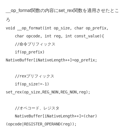
__op_format関数の内容にset_rex関数を適用させたとこ
ろ
void
 __op_format(
int
 op_size, 
char
 op_prefix,

char
 opcode, 
int
 reg, 
int
 const_value){

//命令プリフィックス
if
(op_prefix) 
NativeBuffer[iNativeLength++]=op_prefix;

//rexプリフィックス
if
(op_size!=-1) 
set_rex(op_size,REG_NON,REG_NON,reg);

//オペコード、レジスタ
    NativeBuffer[iNativeLength++]=(
char
)
(opcode|REGISTER_OPERAND(reg));
