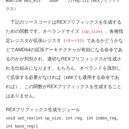
#define
 REG_R15    0x0F    
//reg:111（REXプリフィッ
クス）
下記のソースコードはREXプリフィックスを生成する
ための関数です。オペランドサイズ（
）、各種指
op_size
定レジスタが拡張レジスタ（
～
）であるかどうかな
r8
r15
どでAMD64の拡張アーキテクチャが有効になる命令であ
るのかが判別され、適切なREXプリフィックスが生成さ
れる仕組みになります。もちろん、オペランドを識別し
て拡張する必要がなければ（x86でも通用する命令であ
れば）、この関数がREXプリフィックスを生成すること
はありません。
REXプリフィックス生成モジュール
void
 set_rex(
int
 op_size, 
int
 reg, 
int
 index_reg, 
int
 base_reg){
