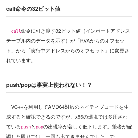
call命令の32ビット値
命令に引き渡す32ビット値（インポートアドレス
call
テーブル内のデータを示す）が「RVAからのオフセッ
ト」から「実行中アドレスからのオフセット」に変更さ
れています。
push/popは事実上使われない！？
VC++を利用してAMD64対応のネイティブコードを生
成すると確認できるのですが、x86の環境では多用され
ている
と
の出現率が著しく低下します。筆者が確
push
pop
認した限りでは、一回も出てきませんでした。で