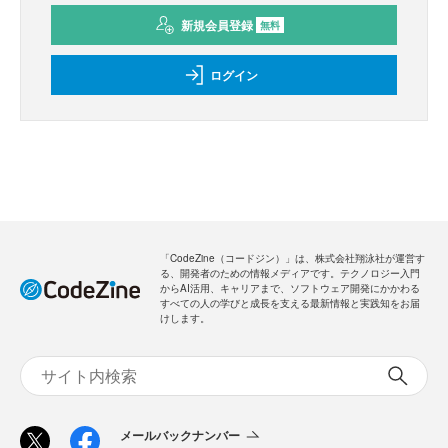
新規会員登録
無料
ログイン
「CodeZine（コードジン）」は、株式会社翔泳社が運営す
る、開発者のための情報メディアです。テクノロジー入門
からAI活用、キャリアまで、ソフトウェア開発にかかわる
すべての人の学びと成長を支える最新情報と実践知をお届
けします。
メールバックナンバー