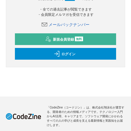
・全ての過去記事が閲覧できます
・会員限定メルマガを受信できます
メールバックナンバー
新規会員登録
無料
ログイン
「CodeZine（コードジン）」は、株式会社翔泳社が運営す
る、開発者のための情報メディアです。テクノロジー入門
からAI活用、キャリアまで、ソフトウェア開発にかかわる
すべての人の学びと成長を支える最新情報と実践知をお届
けします。