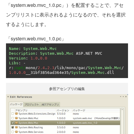
「system.web.mvc_1.0.pc」）を配置することで、アセ
ンブリリストに表示されるようになるので、それを選択
するようにします。
「system.web.mvc_1.0.pc」
Name
:
System
.
Web
.
Mvc
Description
:
System
.
Web
.
Mvc
 ASP
.
Version
:
1.0
.
0.0
Libs
:
-
r
:
/opt/
mono
/
2.4
.
2.3
/
lib
/
mono
/
gac
/
System
.
Web
.
Mvc
/
1.0
.
0.0
__31bf3856ad364e35
/
System
.
Web
.
Mvc
.
dll
参照アセンブリの編集