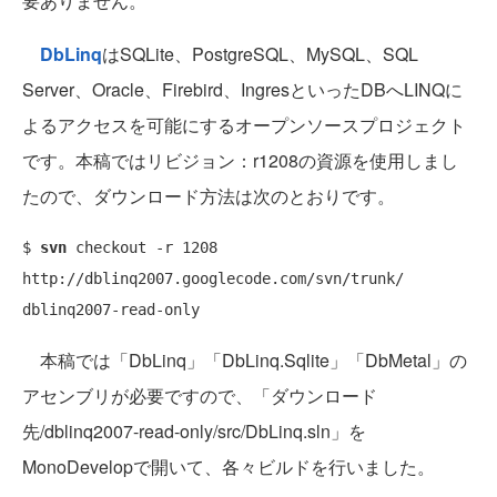
要ありません。
DbLinq
はSQLite、PostgreSQL、MySQL、SQL
Server、Oracle、Firebird、IngresといったDBへLINQに
よるアクセスを可能にするオープンソースプロジェクト
です。本稿ではリビジョン：r1208の資源を使用しまし
たので、ダウンロード方法は次のとおりです。
$ 
svn
 checkout -r 1208 
http://dblinq2007.googlecode.com/svn/trunk/ 
本稿では「DbLinq」「DbLinq.Sqlite」「DbMetal」の
アセンブリが必要ですので、「ダウンロード
先/dblinq2007-read-only/src/DbLinq.sln」を
MonoDevelopで開いて、各々ビルドを行いました。