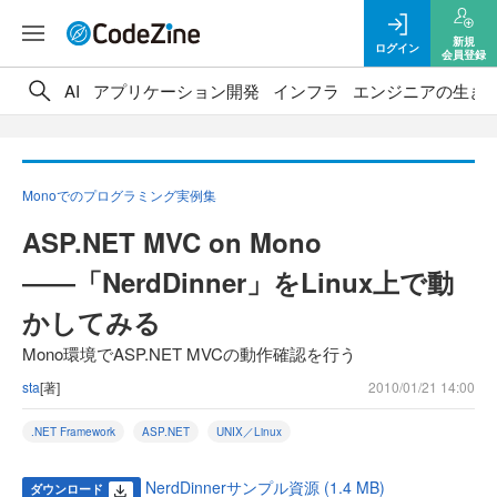
新規
ログイン
会員登録
AI
アプリケーション開発
インフラ
エンジニアの生き
Monoでのプログラミング実例集
ASP.NET MVC on Mono
――「NerdDinner」をLinux上で動
かしてみる
Mono環境でASP.NET MVCの動作確認を行う
sta
[著]
2010/01/21 14:00
.NET Framework
ASP.NET
UNIX／Linux
NerdDinnerサンプル資源 (1.4 MB)
ダウンロード