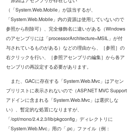
原因はアセンブリが存在しない
（「System.Web.Mobile」が該当するが、
「System.Web.Mobile」内の資源は使用していないので
参照から削除可）、完全修飾名に違いがある（Windows
のアセンブリには「processorArchitecture=MSIL」が付
与されているものがある）などの理由から、［参照］の
右クリックを行い、［参照アセンブリの編集］から各ア
センブリの再設定する必要があります。
また、GACに存在する「System.Web.Mvc」はアセン
ブリリストに表示されないので（ASP.NET MVC Support
アドインに含まれる「System.Web.Mvc」は選択しな
い）、暫定的な処置になりますが、
「/opt/mono/2.4.2.3/lib/pkgconfig」ディレクトリに
「System.Web.Mvc」用の「.pc」ファイル（例：