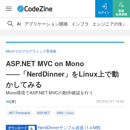
新規
ログイン
会員登録
AI
アプリケーション開発
インフラ
エンジニアの生き
Monoでのプログラミング実例集
ASP.NET MVC on Mono
――「NerdDinner」をLinux上で動
かしてみる
Mono環境でASP.NET MVCの動作確認を行う
sta
[著]
2010/01/21 14:00
.NET Framework
ASP.NET
UNIX／Linux
NerdDinnerサンプル資源 (1.4 MB)
ダウンロード