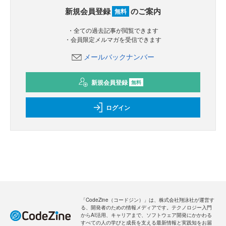
新規会員登録
のご案内
無料
・全ての過去記事が閲覧できます
・会員限定メルマガを受信できます
メールバックナンバー
新規会員登録
無料
ログイン
「CodeZine（コードジン）」は、株式会社翔泳社が運営す
る、開発者のための情報メディアです。テクノロジー入門
からAI活用、キャリアまで、ソフトウェア開発にかかわる
すべての人の学びと成長を支える最新情報と実践知をお届