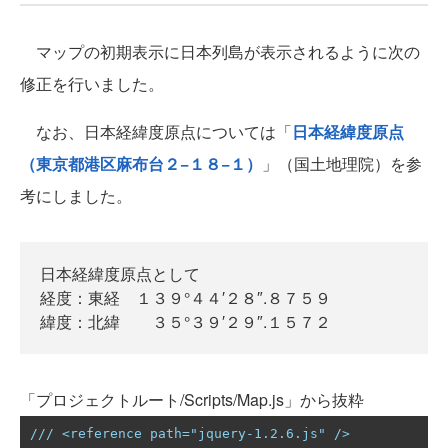
マップの初期表示に日本列島が表示されるように次の
修正を行いました。
なお、日本経緯度原点については「
日本経緯度原点
（東京都港区麻布台２−１８−１）
」（国土地理院）を参
考にしました。
日本経緯度原点として
経度：東経 １３９°４４′２８″.８７５９
緯度：北緯 ３５°３９′２９″.１５７２
「プロジェクトルート/Scripts/Map.js」から抜粋
/// <reference path="jquery-1.2.6.js" />