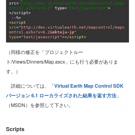
src
=
"http://dev.virtualearth.net/mapcontrol/mapc
ontrol.ashx?v=6.2"
 type
=
"text/javascript"
>
</
script
>
--
<script
src
=
"http://dev.virtualearth.net/mapcontrol/mapc
ontrol.ashx?v=6.2&
mkt=ja-jp
"
type
=
"text/javascript"
></script>
（同様の修正を「プロジェクトルー
ト/Views/Dinners/Map.ascx」にも行う必要がありま
す。）
詳細については、「
Virtual Earth Map Control SDK
バージョン 6.1 ローカライズされた結果を返す方法
」
（MSDN）を参照して下さい。
Scripts