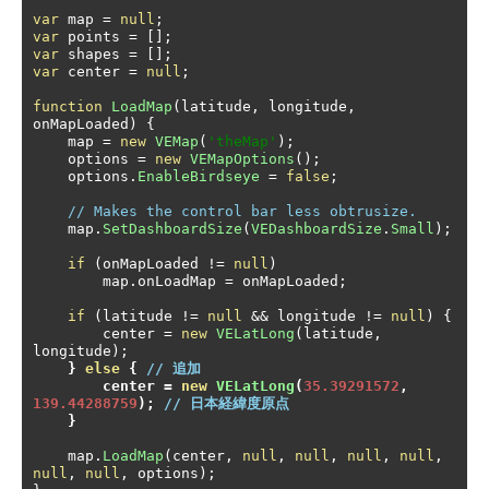
var
 map 
=
null
;
var
 points 
=
[];
var
 shapes 
=
[];
var
 center 
=
null
;
function
LoadMap
(
latitude
,
 longitude
,
onMapLoaded
)
{
    map 
=
new
VEMap
(
'theMap'
);
    options 
=
new
VEMapOptions
();
    options
.
EnableBirdseye
=
false
;
// Makes the control bar less obtrusize.
    map
.
SetDashboardSize
(
VEDashboardSize
.
Small
);
if
(
onMapLoaded 
!=
null
)
        map
.
onLoadMap 
=
 onMapLoaded
;
if
(
latitude 
!=
null
&&
 longitude 
!=
null
)
{
        center 
=
new
VELatLong
(
latitude
,
longitude
);
}
else
{
// 追加
        center 
=
new
VELatLong
(
35.39291572
,
139.44288759
);
// 日本経緯度原点
}
    map
.
LoadMap
(
center
,
null
,
null
,
null
,
null
,
null
,
null
,
 options
);