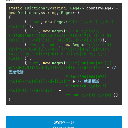
static
IDictionary
<
string
,
Regex
>
 countryRegex 
=
new
Dictionary
<
string
,
Regex
>()
{
{
"USA"
,
new
Regex
(
"^[2-9]\\d{2}-\\d{3}-
\\d{4}$"
)},
{
"UK"
,
new
Regex
(
"(^1300\\d{6}$)|
(^1800|1900|1902\\d{6}$)|(^0[2|3|7|8]{1}[0-9]
{8}$)|(^13\\d{4}$)|(^04\\d{2,3}\\d{6}$)"
)},
{
"Netherlands"
,
new
Regex
(
"(^\\+[0-9]
{2}|^\\+[0-9]{2}\\(0\\)|^\\(\\+[0-9]{2}\\)\\
(0\\)|^00[0-9]{2}|^0)([0-9]{9}$|[0-9\\-\\s]
{10}$)"
)},
{
"JP"
,
new
Regex
(
"(?!^(090|080|070))(?
=^\\d{2,5}?-\\d{1,4}?-\\d{4}$)[\\d-]{12}|"
+
// 
固定電話
"(?=^(090|080|070)-
\\d{4}-\\d{4}$)[\\d-]{13}|"
+
// 携帯電話
"(?=^0120-\\d{2,3}-
\\d{3,4})[\\d-]{12}|"
+
"^0800-\\d{3}-\\d{4}"
)}
};
次のページ