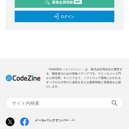
新規会員登録
無料
ログイン
「CodeZine（コードジン）」は、株式会社翔泳社が運営す
る、開発者のための情報メディアです。テクノロジー入門
からAI活用、キャリアまで、ソフトウェア開発にかかわる
すべての人の学びと成長を支える最新情報と実践知をお届
けします。
メールバックナンバー