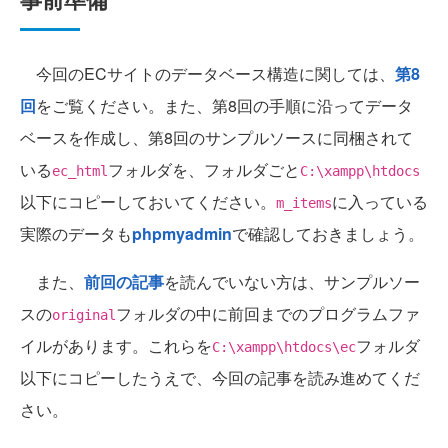
今回のECサイトのデータベース構造に関しては、
第8
回
をご覧ください。また、第8回の手順に沿ってデータ
ベースを作成し、第8回のサンプルソースに同梱されて
いる
フォルダを、フォルダごと
ec_html
C:\xampp\htdocs
以下にコピーしておいてください。
に入っている
m_items
実際のデータも
phpmyadmin
で確認しておきましょう。
また、
前回の記事
を読んでいない方は、サンプルソー
スの
フォルダの中に前回までのプログラムファ
original
イルがあります。これらを
フォルダ
C:\xampp\htdocs\ec
以下にコピーしたうえで、今回の記事を読み進めてくだ
さい。