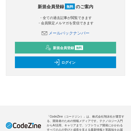
新規会員登録
のご案内
無料
・全ての過去記事が閲覧できます
・会員限定メルマガを受信できます
メールバックナンバー
新規会員登録
無料
ログイン
「CodeZine（コードジン）」は、株式会社翔泳社が運営す
る、開発者のための情報メディアです。テクノロジー入門
からAI活用、キャリアまで、ソフトウェア開発にかかわる
すべての人の学びと成長を支える最新情報と実践知をお届