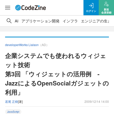
新規
ログイン
会員登録
AI
アプリケーション開発
インフラ
エンジニアの生き
developerWorks Liaison
（AD）
企業システムでも使われるウィジェ
ット技術
第3回 「ウィジェットの活用例 -
JazzによるOpenSocialガジェットの
利用」
若尾 正樹
[著]
2009/12/14 14:00
JavaScript