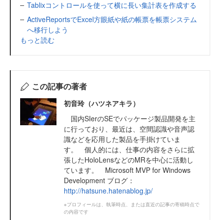
Tablixコントロールを使って横に長い集計表を作成する
ActiveReportsでExcel方眼紙や紙の帳票を帳票システム
へ移行しよう
もっと読む
この記事の著者
初音玲（ハツネアキラ）
国内SIerのSEでパッケージ製品開発を主
に行っており、最近は、空間認識や音声認
識などを応用した製品を手掛けていま
す。 個人的には、仕事の内容をさらに拡
張したHoloLensなどのMRを中心に活動し
ています。 Microsoft MVP for Windows
Development ブログ：
http://hatsune.hatenablog.jp/
※プロフィールは、執筆時点、または直近の記事の寄稿時点で
の内容です