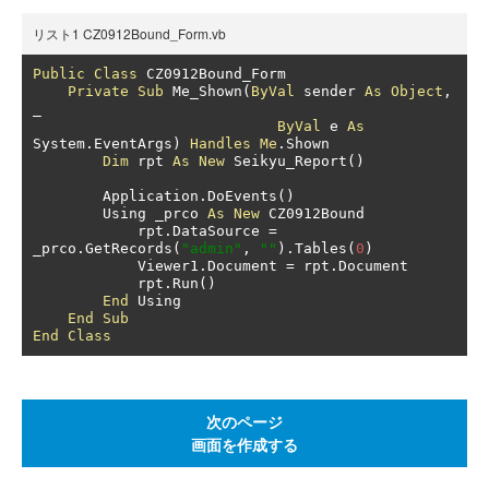
リスト1 CZ0912Bound_Form.vb
Public
Class
 CZ0912Bound_Form

Private
Sub
 Me_Shown
(
ByVal
 sender 
As
Object
,
_

ByVal
 e 
As
System
.
EventArgs
)
Handles
Me
.
Shown

Dim
 rpt 
As
New
 Seikyu_Report
()
        Application
.
DoEvents
()
        Using _prco 
As
New
 CZ0912Bound

            rpt
.
DataSource 
=
_prco
.
GetRecords
(
"admin"
,
""
).
Tables
(
0
)
            Viewer1
.
Document 
=
 rpt
.
Document

            rpt
.
Run
()
End
 Using

End
Sub
End
Class
次のページ
画面を作成する