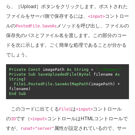
ら、［Upload］ボタンをクリックします。ポストされた
ファイルをサーバ側で保存するには、
コントロー
<input>
ルの
メソッドを呼び出し、ファイルの
PostedFile.SaveAs
保存先のパスとファイル名を渡します。この部分のコー
ドを次に示します。ごく簡単な処理であることが分かる
でしょう。
Private
Const
 imagePath 
As
String
=
"~/Images/"
Private
Sub
SaveUploadedFile
(
ByVal
 filename 
As
String
)
File1
.
PostedFile
.
SaveAs
(
MapPath
(
imagePath
)
+
filename
)
End
Sub
このコードに出てくる
は
コントロール
File1
<input>
の
です（
コントロールはHTMLコントロールで
ID
<input>
すが、
属性が設定されているので、サー
runat="server"