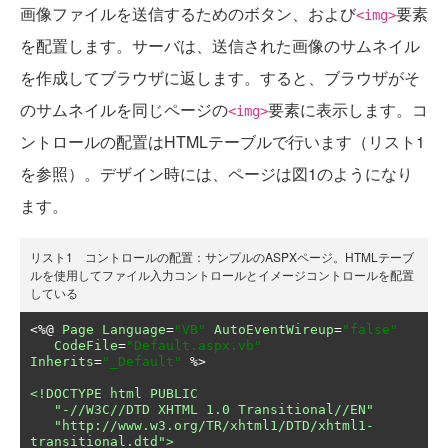
画像ファイルを送信するためのボタン、および
要素
<img>
を配置します。サーバは、送信された画像のサムネイル
を作成してブラウザに返します。すると、ブラウザがそ
のサムネイルを同じページの
要素に表示します。コ
<img>
ントロールの配置はHTMLテーブルで行います（リスト1
を参照）。デザイン時には、ページは図1のようになり
ます。
リスト1 コントロールの配置：サンプルのASPXページ。HTMLテーブ
ルを使用してファイル入力コントロールとイメージコントロールを配置
している
<%@
Page
Language
=
"VB"
AutoEventWireup
=
"false"
CodeFile
=
"Default.aspx.vb"
Inherits
=
"_Default"
 %>

<!DOCTYPE html PUBLIC 

   "-//W3C//DTD XHTML 1.0 Transitional//EN" 

   "http://www.w3.org/TR/xhtml1/DTD/xhtml1-
transitional.dtd">