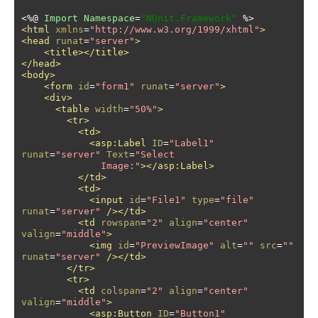
<%@
Import
Namespace
=
"NUnit.Framework"
<html
xmlns
=
"http://www.w3.org/1999/xhtml"
>
<head
runat
=
"server"
>
<title></title>
</head>
<body>
<form
id
=
"form1"
runat
=
"server"
>
<div>
<table
width
=
"50%"
>
<tr>
<td>
<asp:Label
ID
=
"Label1"
runat
=
"server"
Text
=
"Select 

              Image:"
></asp:Label>
</td>
<td>
<input
id
=
"File1"
type
=
"file"
runat
=
"server"
/></td>
<td
rowspan
=
"2"
align
=
"center"
valign
=
"middle"
>
<img
id
=
"PreviewImage"
alt
=
""
src
=
""
runat
=
"server"
/></td>
</tr>
<tr>
<td
colspan
=
"2"
align
=
"center"
valign
=
"middle"
>
<asp:Button
ID
=
"Button1"