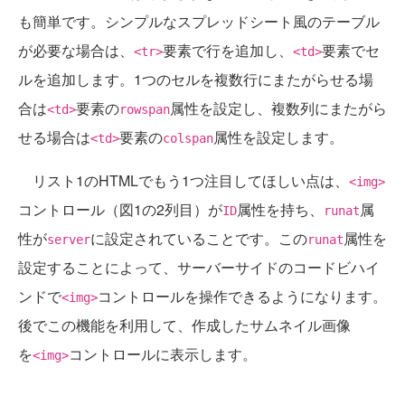
も簡単です。シンプルなスプレッドシート風のテーブル
が必要な場合は、
要素で行を追加し、
要素でセ
<tr>
<td>
ルを追加します。1つのセルを複数行にまたがらせる場
合は
要素の
属性を設定し、複数列にまたがら
<td>
rowspan
せる場合は
要素の
属性を設定します。
<td>
colspan
リスト1のHTMLでもう1つ注目してほしい点は、
<img>
コントロール（図1の2列目）が
属性を持ち、
属
ID
runat
性が
に設定されていることです。この
属性を
server
runat
設定することによって、サーバーサイドのコードビハイ
ンドで
コントロールを操作できるようになります。
<img>
後でこの機能を利用して、作成したサムネイル画像
を
コントロールに表示します。
<img>