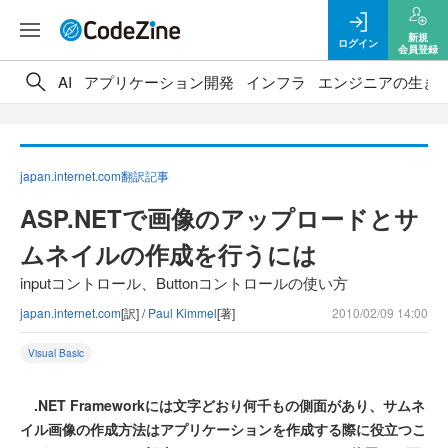
新規
ログイン
会員登録
AI
アプリケーション開発
インフラ
エンジニアの生き
japan.internet.com翻訳記事
ASP.NETで画像のアップロードとサ
ムネイルの作成を行うには
inputコントロール、Buttonコントロールの使い方
japan.internet.com
[訳] /
Paul Kimmel
[著]
2010/02/09 14:00
Visual Basic
.NET Frameworkには文字どおり何千もの側面があり、サムネ
イル画像の作成方法はアプリケーションを作成する際に役立つこ