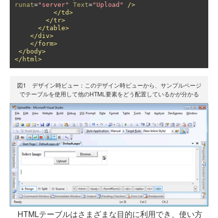
runat
=
"server"
Text
=
"Upload"
/>
</td>
</tr>
</table>
</div>
</form>
</body>
</html>
図1 デザイン時ビュー：このデザイン時ビューから、サンプルページ
でテーブルを使用して他のHTML要素をどう配置しているかが分かる
HTMLテーブルはさまざまな目的に利用でき、使い方