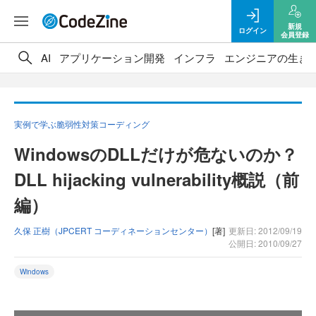
新規
ログイン
会員登録
AI
アプリケーション開発
インフラ
エンジニアの生き
実例で学ぶ脆弱性対策コーディング
WindowsのDLLだけが危ないのか？
DLL hijacking vulnerability概説（前
編）
久保 正樹（JPCERT コーディネーションセンター）
[著]
更新日: 2012/09/19
公開日: 2010/09/27
Windows