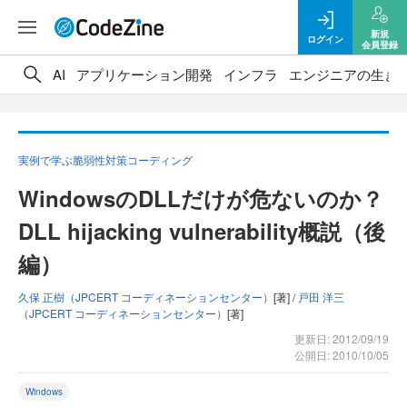
新規
ログイン
会員登録
AI
アプリケーション開発
インフラ
エンジニアの生き
実例で学ぶ脆弱性対策コーディング
WindowsのDLLだけが危ないのか？
DLL hijacking vulnerability概説（後
編）
久保 正樹（JPCERT コーディネーションセンター）
[著] /
戸田 洋三
（JPCERT コーディネーションセンター）
[著]
更新日: 2012/09/19
公開日: 2010/10/05
Windows