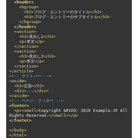
<header>
<hgroup>
<h2>
ブログ・エントリーのタイトル
</h2>
<h3>
ブログ・エントリーのサブタイトル
</h3>
</hgroup>
</header>
<section>
<h3>
見出し1
</h3>
<p>
本文
</p>
</section>
<section>
<h3>
見出し2
</h3>
<p>
本文
</p>
</section>
</article>
<!-- サイトバー -->
<aside>
<h2>
広告
</h2>
<div>
...
</div>
</aside>
<!-- ページ・フッター -->
<footer>
<p><small>
Copyright &#169; 2010 Example.JP All 
Rights Reserved.
</small></p>
</footer>
</body>
</html>