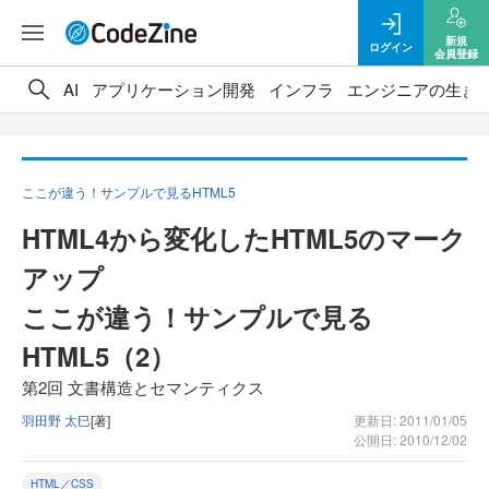
新規
ログイン
会員登録
AI
アプリケーション開発
インフラ
エンジニアの生き
ここが違う！サンプルで見るHTML5
HTML4から変化したHTML5のマーク
アップ
ここが違う！サンプルで見る
HTML5（2）
第2回 文書構造とセマンティクス
羽田野 太巳
[著]
更新日: 2011/01/05
公開日: 2010/12/02
HTML／CSS