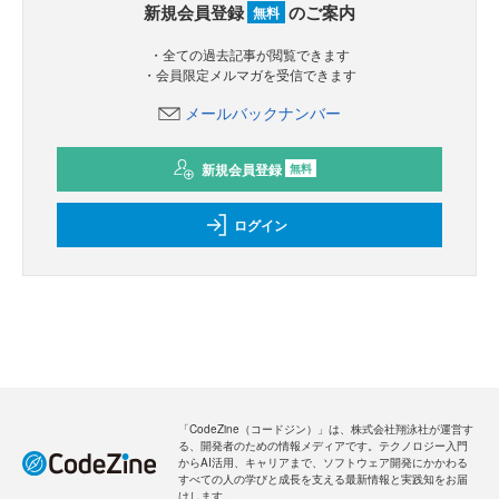
新規会員登録
のご案内
無料
・全ての過去記事が閲覧できます
・会員限定メルマガを受信できます
メールバックナンバー
新規会員登録
無料
ログイン
「CodeZine（コードジン）」は、株式会社翔泳社が運営す
る、開発者のための情報メディアです。テクノロジー入門
からAI活用、キャリアまで、ソフトウェア開発にかかわる
すべての人の学びと成長を支える最新情報と実践知をお届
けします。