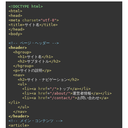
<!DOCTYPE html>
<html>
<head>
<meta
charset
=
"utf-8"
>
<title>
サイト名
</title>
</head>
<body>
<!-- ページ・ヘッダー -->
<header>
<hgroup>
<h1>
サイト名
</h1>
<h2>
サブタイトル
</h2>
</hgroup>
<p>
サイトの説明
</p>
<nav>
<h2>
サイト・ナビゲーション
</h2>
<ul>
<li><a
href
=
"/"
>
トップ
</a></li>
<li><a
href
=
"/about/"
>
運営者情報
</a></li>
<li><a
href
=
"/contact/"
>
お問い合わせ
</a>
</li>
</ul>
</nav>
</header>
<!-- メイン・コンテンツ -->
<article>