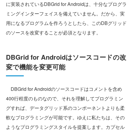
に実装されているDBGrid for Androidは、十分なプログラ
ミングインターフェイスを備えていません。だから、実
用になるプログラムを作ろうとしたら、このDBグリッド
のソースを改変することが必須となります。
DBGrid for Androidはソースコードの改
変で機能を変更可能
DBGrid for Androidのソースコードはコメントを含め
400行程度のものなので、それを理解してプログラミン
グすれば、データグリッド系のコンポーネントよりも柔
軟なプログラミングが可能です。ゆえに私たちは、その
ようなプログラミングスタイルを提案します。カプセル