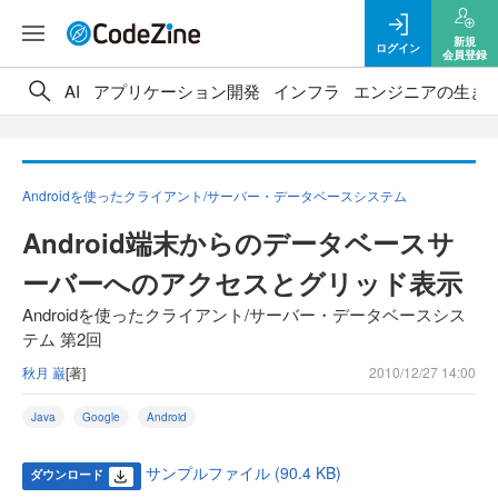
新規
ログイン
会員登録
AI
アプリケーション開発
インフラ
エンジニアの生き
Androidを使ったクライアント/サーバー・データベースシステム
Android端末からのデータベースサ
ーバーへのアクセスとグリッド表示
Androidを使ったクライアント/サーバー・データベースシス
テム 第2回
秋月 巌
[著]
2010/12/27 14:00
Java
Google
Android
サンプルファイル (90.4 KB)
ダウンロード