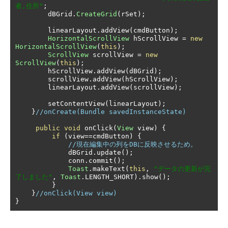
者,住所"
;
        dBGrid
.
CreateGrid
(
rSet
);
        linearLayout
.
addView
(
cmdButton
);
HorizontalScrollView
 hScrollView 
=
new
HorizontalScrollView
(
this
);
ScrollView
 scrollView 
=
new
ScrollView
(
this
);
        hScrollView
.
addView
(
dBGrid
);
        scrollView
.
addView
(
hScrollView
);
        linearLayout
.
addView
(
scrollView
);
        setContentView
(
linearLayout
);
}
//onCreate(Bundle savedInstanceState)
public
void
 onClick
(
View
 view
)
{
if
(
view
==
cmdButton
)
{
//現在編集中の列をDBに反映させるため。
             dBGrid
.
update
();
             conn
.
commit
();
Toast
.
makeText
(
this
,
"データの更新が完
了しました"
,
Toast
.
LENGTH_SHORT
).
show
();
}
}
//onClick(View view)
}