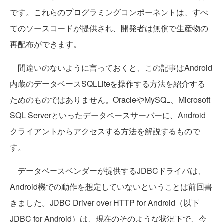
です。これらのプログラミングコンポーネントは、すべ
てのソースコードが提供され、開発者は無償で生産物の
再配布ができます。
間違いのないように言っておくと、この記事はAndroid
内蔵のデータベースSQLLiteを操作する方法を紹介する
ためのものではありません。OracleやMySQL、Microsoft
SQL Serverといったデータベースサーバーに、Android
クライアントからアクセスする方法を解説するもので
す。
データベースベンダーが提供するJDBCドライバは、
Android機での動作を想定していないということは前回書
きました。JDBC Driver over HTTP for Android（以下
JDBC for Android）は、現在のそのような状況下で、今