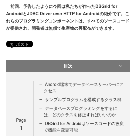
前回、予告したように今回は私たちが作ったDBGrid for
AndroidとJDBC Driver over HTTP for Androidの紹介です。こ
れらのプログラミングコンポーネントは、すべてのソースコード
が提供され、開発者は無償で生産物の再配布ができます。
ポスト
目次
Android端末でデータベースサーバーにア
クセス
サンプルプログラムを構成するクラス群
データベースプログラミングをするに
は、どのクラスを修正すればいいのか
Page
DBGrid for Androidはソースコードの改変
1
で機能を変更可能