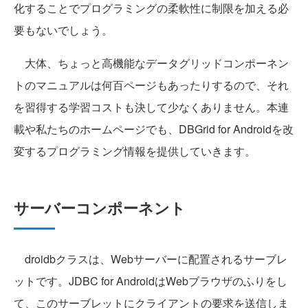
化することでプログラミングの柔軟性に制限を加える必
要もないでしょう。
大体、ちょっと高機能なデータグリッドコンポーネン
トのマニュアルは何百ページもあったりするので、それ
を習得する学習コストも決して少なくありません。本連
載や私たちのホームページでも、DBGrid for Androidを改
変するプログラミング情報を提供していきます。
サーバーコンポーネント
droidbクラスは、Webサーバーに配置されるサーブレ
ットです。JDBC for AndroidはWebブラウザのふりをし
て、このサーブレットにクライアントの要求を送信しま