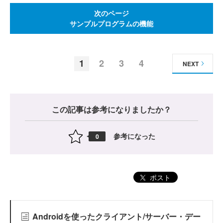
次のページ
サンプルプログラムの機能
1
2
3
4
NEXT
この記事は参考になりましたか？
参考になった
0
ポスト
Androidを使ったクライアント/サーバー・デー