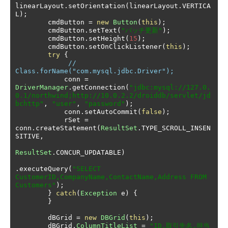
linearLayout
.
setOrientation
(
linearLayout
.
VERTICA
L
);
        cmdButton 
=
new
Button
(
this
);
        cmdButton
.
setText
(
"バッチ更新"
);
        cmdButton
.
setHeight
(
15
);
        cmdButton
.
setOnClickListener
(
this
);
try
{
//    
Class.forName("com.mysql.jdbc.Driver");
            conn 
=
DriverManager
.
getConnection
(
"jdbc:mysql://127.0.
0.1/northwind;http://10.0.2.2/droiddb/servlet/jd
bchttp"
,
"user"
,
"password"
);
            conn
.
setAutoCommit
(
false
);
            rSet 
=
conn
.
createStatement
(
ResultSet
.
TYPE_SCROLL_INSEN
SITIVE
,
ResultSet
.
CONCUR_UPDATABLE
)
.
executeQuery
(
"SELECT 
CustomerID,CompanyName,ContactName,Address FROM 
Customers"
);
}
catch
(
Exception
 e
)
{
}
        dBGrid 
=
new
DBGrid
(
this
);
        dBGrid
.
ColumnTitleList
=
"ID,取引先名,担当