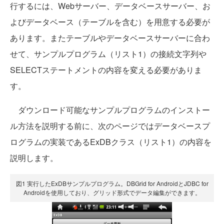
行するには、Webサーバー、データベースサーバー、お
よびデータベース（テーブルを含む）を用意する必要が
あります。またテーブルやデータベースサーバーに合わ
せて、サンプルプログラム（リスト1）の接続文字列や
SELECTステートメントの内容を変える必要がありま
す。
ダウンロード可能なサンプルプログラムのインストー
ル方法を説明する前に、次のページではデータベースプ
ログラムの実装であるExDBクラス（リスト1）の内容を
説明します。
図1 実行したExDBサンプルプログラム。DBGrid for AndroidとJDBC for
Androidを使用しており、グリッド形式でデータ編集ができます。