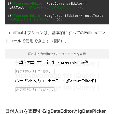
$
(
'#currencyEditor'
).
igCurrencyEditor
({
nullText
:
'貯金額を入力してください。'
});
$
(
'#percentEditor'
).
igPercentEditor
({
 nullText
:
'出席率を入力してください。'
});
nullTextオプションは、基本的にすべてのEditorsコン
トロールで使用できます（図2）。
図2 未入力の際にウォーターマークを表示
日付入力を支援するigDateEditorとigDatePicker