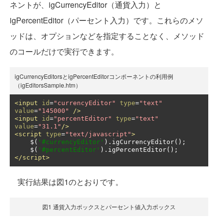
ネントが、igCurrencyEditor（通貨入力）と
igPercentEditor（パーセント入力）です。これらのメソ
ッドは、オプションなどを指定することなく、メソッド
のコールだけで実行できます。
igCurrencyEditorsとigPercentEditorコンポーネントの利用例
（igEditorsSample.htm）
<input
id
=
"currencyEditor"
type
=
"text"
value
=
"145000"
/>
<input
id
=
"percentEditor"
type
=
"text"
value
=
"31.1"
/>
<script
type
=
"text/javascript"
>
    $
(
'#currencyEditor'
).
igCurrencyEditor
();
    $
(
'#percentEditor'
).
igPercentEditor
();
</script>
実行結果は図1のとおりです。
図1 通貨入力ボックスとパーセント値入力ボックス