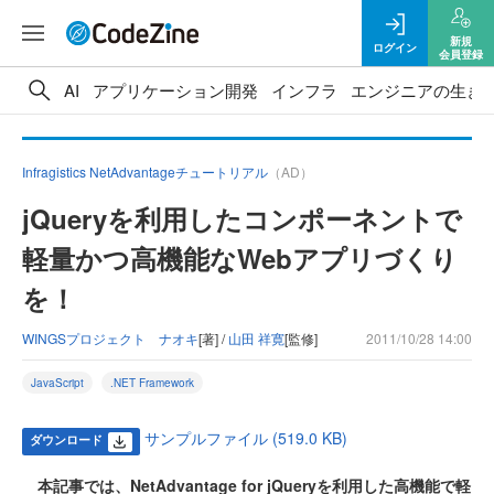
新規
ログイン
会員登録
AI
アプリケーション開発
インフラ
エンジニアの生き
Infragistics NetAdvantageチュートリアル
（AD）
jQueryを利用したコンポーネントで
軽量かつ高機能なWebアプリづくり
を！
WINGSプロジェクト ナオキ
[著] /
山田 祥寛
[監修]
2011/10/28 14:00
JavaScript
.NET Framework
サンプルファイル (519.0 KB)
ダウンロード
本記事では、NetAdvantage for jQueryを利用した高機能で軽