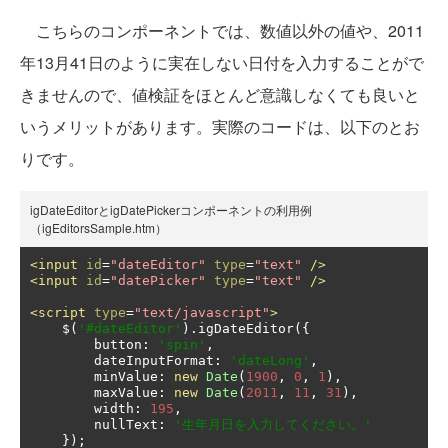
こちらのコンポーネントでは、数値以外の値や、2011
年13月41日のように実在しない日付を入力することがで
きませんので、値検証をほとんど意識しなくても良いと
いうメリットがあります。実際のコードは、以下のとお
りです。
igDateEditorとigDatePickerコンポーネントの利用例
（igEditorsSample.htm）
<input
id
=
"dateEditor"
type
=
"text"
/>
<input
id
=
"datePicker"
type
=
"text"
/>
<script
type
=
"text/javascript"
>
    $
(
'#dateEditor'
).
igDateEditor
({
        button
:
'spin'
,
        dateInputFormat
:
'dateLong'
,
        minValue
:
new
Date
(
1900
,
0
,
1
),
        maxValue
:
new
Date
(
2011
,
11
,
31
),
        width
:
195
,
        nullText
:
'生年月日を入力してください。'
});