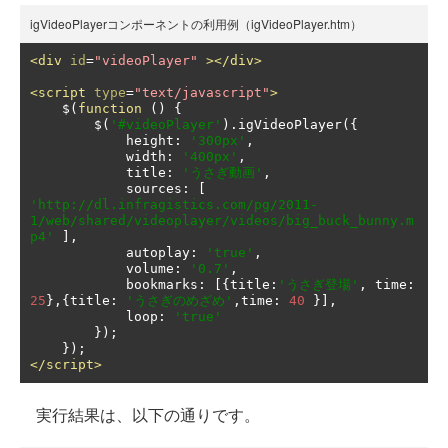
igVideoPlayerコンポーネントの利用例（igVideoPlayer.htm）
<div
id
=
"videoPlayer"
></div>
<script
type
=
"text/javascript"
>
    $
(
function
()
{
        $
(
'#videoPlayer'
).
igVideoPlayer
({
            height
:
'300px'
,
            width
:
'400px'
,
            title
:
'うさぎ動画'
,
            sources
:
[
'http://dl.infragistics.com/pg/2011-
1/web/shared/videoplayer/videos/big_buck_bunny.m
p4'
],
            autoplay
:
'true'
,
            volume
:
'0.7'
,
            bookmarks
:
[{
title
:
'うさぎ登場'
,
 time
:
25
},{
title
:
'うさぎのめざめ'
,
time
:
40
}],
            loop
:
'true'
});
});
</script>
実行結果は、以下の通りです。