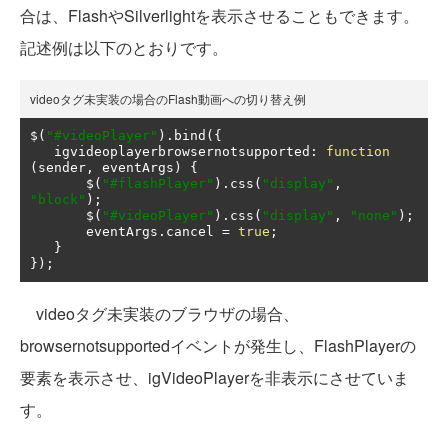
合は、FlashやSilverlightを表示させることもできます。
記述例は以下のとおりです。
videoタグ未実装の場合のFlash動画への切り替え例
$
(
"#videoPlayer"
).
bind
({
   igvideoplayerbrowsernotsupported
:
function
(
sender
,
 eventArgs
)
{
       $
(
"#flashPlayer"
).
css
(
"display"
,
"block"
);
       $
(
"#videoPlayer"
).
css
(
"display"
,
"none"
);
       eventArgs
.
cancel 
=
true
;
}
});
videoタグ未実装のブラウザの場合、
browsernotsupportedイベントが発生し、FlashPlayerの
要素を表示させ、igVideoPlayerを非表示にさせていま
す。