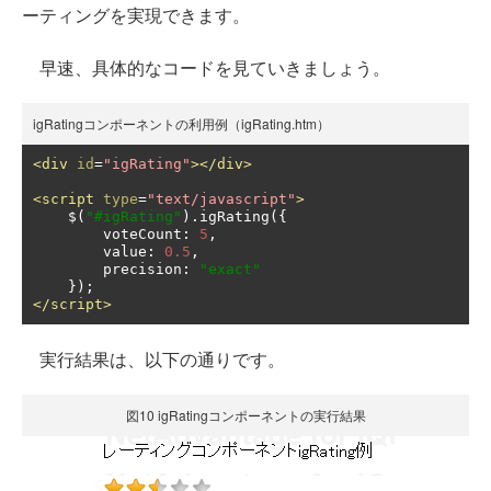
ーティングを実現できます。
早速、具体的なコードを見ていきましょう。
igRatingコンポーネントの利用例（igRating.htm）
<div
id
=
"igRating"
></div>
<script
type
=
"text/javascript"
>
    $
(
"#igRating"
).
igRating
({
        voteCount
:
5
,
        value
:
0.5
,
        precision
:
"exact"
});
</script>
実行結果は、以下の通りです。
図10 igRatingコンポーネントの実行結果