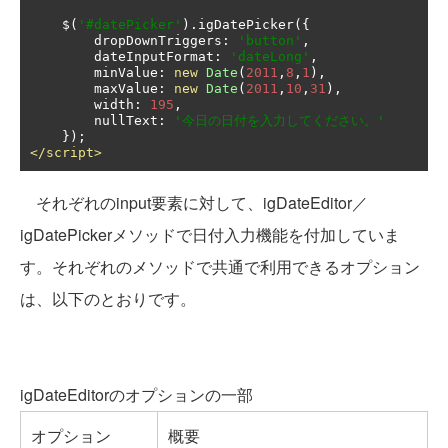
    $
(
'#datePicker'
).
igDatePicker
({
        dropDownTriggers
:
'button'
,
        dateInputFormat
:
'dateLong'
,
        minValue
:
new
Date
(
2011
,
8
,
1
),
        maxValue
:
new
Date
(
2011
,
10
,
31
),
        width
:
195
,
        nullText
:
'今日の日付を入力してください。'
});
</script>
それぞれのinput要素に対して、igDateEditor／
igDatePickerメソッドで日付入力機能を付加していま
す。それぞれのメソッドで共通で利用できるオプション
は、以下のとおりです。
igDateEditorのオプションの一部
オプション
概要