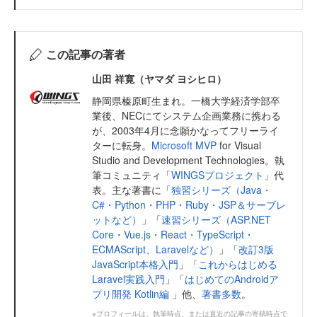
この記事の著者
山田 祥寛（ヤマダ ヨシヒロ）
静岡県榛原町生まれ。一橋大学経済学部卒
業後、NECにてシステム企画業務に携わる
が、2003年4月に念願かなってフリーライ
ターに転身。
Microsoft MVP
for Visual
Studio and Development Technologies。執
筆コミュニティ「
WINGSプロジェクト
」代
表。主な著書に「
独習シリーズ（Java・
C#・Python・PHP・Ruby・JSP＆サーブレ
ットなど）
」「
速習シリーズ（ASP.NET
Core・Vue.js・React・TypeScript・
ECMAScript、Laravelなど）
」「
改訂3版
JavaScript本格入門
」「
これからはじめる
Laravel実践入門
」「
はじめてのAndroidア
プリ開発 Kotlin編
」他、
著書多数
。
※プロフィールは、執筆時点、または直近の記事の寄稿時点で