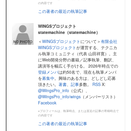
の内容です
この著者の最近の執筆記事
WINGSプロジェクト
statemachine（statemachine）
＜
WINGSプロジェクト
について＞
有限会社
WINGSプロジェクト
が運営する、テクニカ
ル執筆コミュニティ（代表 山田祥寛）。主
にWeb開発分野の書籍／記事執筆、翻訳、
講演等を幅広く手がける。 2026年時点での
登録メンバ
は約50名で、現在も執筆メンバ
を
募集中
。興味のある方は、どしどし応募
頂きたい。
著書
、
記事
多数。
RSS
X:
@WingsPro_info
（公式）、
@WingsPro_info/wings
（メンバーリスト）
Facebook
※プロフィールは、執筆時点、または直近の記事の寄稿時点で
の内容です
この著者の最近の執筆記事