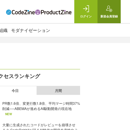
ログイン
新規
会員登録
組織
モダナイゼーション
クセスランキング
今日
月間
PR数1.6倍、変更行数1.8倍、平均マージ時間37%
削減──ABEMAが進めるAI駆動開発の現在地
NEW
大量に生成されたコードがレビューを崩壊させ
る？ CodeRabbitが語るAI時代の開発生産性向上