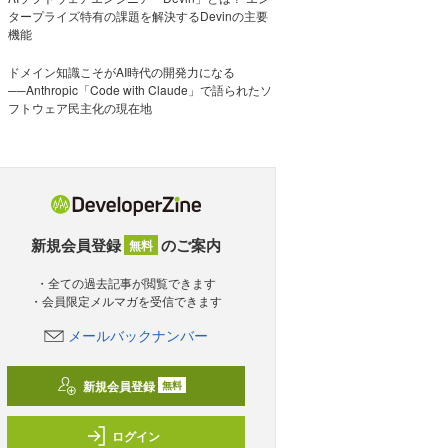
タープライズ特有の課題を解決するDevinの主要
機能
ドメイン知識こそがAI時代の開発力になる
──Anthropic「Code with Claude」で語られたソ
フトウェア民主化の現在地
新規会員登録
のご案内
無料
・全ての過去記事が閲覧できます
・会員限定メルマガを受信できます
メールバックナンバー
新規会員登録
無料
ログイン