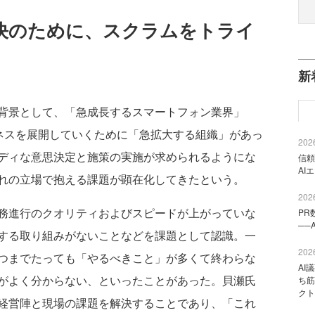
決のために、スクラムをトライ
新
背景として、「急成長するスマートフォン業界」
ジネスを展開していくために「急拡大する組織」があっ
2026
ディな意思決定と施策の実施が求められるようにな
信頼
AI
れの立場で抱える課題が顕在化してきたという。
2026
務進行のクオリティおよびスピードが上がっていな
PR
──
する取り組みがないことなどを課題として認識。一
2026
つまでたっても「やるべきこと」が多くて終わらな
AI
がよく分からない、といったことがあった。貝瀬氏
ち筋
クト
経営陣と現場の課題を解決することであり、「これ