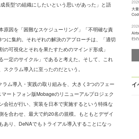
2026
己成長型”の組織にしたいという思いがあった」と語
大量
Co
2026
本原因を「困難なスケジューリング」「不明確な責
Ai
行の
3つに集約。それぞれの解決のアプローチは、「適切
割の可視化とそれを果たすためのマインド形成」
る一定のサイクル」であると考えた。そして、これ
、スクラム導入に至ったのだという。
イ
クラム導入・実践の取り組みを、大きく3つのフェー
マートフォン版Mobageのリニューアルプロジェク
イン会社が行い、実装を日本で実施するという特殊な
側を合わせ、最大で約20名の規模。もともとデザイ
もあり、DeNAでもトライアル導入することになっ