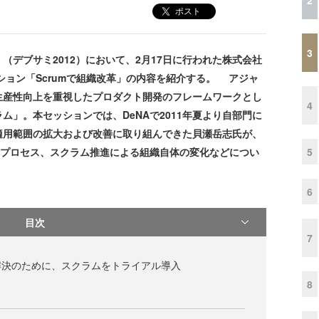
ポスト
3
2012」（デブサミ2012）において、2月17日に行われた株式会社
ション「Scrumで組織改革」の内容を紹介する。 アジャ
生産性向上を重視したプロダクト開発のフレームワークとし
4
」。本セッションでは、DeNAで2011年夏より自部門に
適用範囲の拡大および改善に取り組んできた貝瀬岳志氏が、
5
のプロセス、スクラム推進による組織自体の変化などについ
6
目次
7
解決のために、スクラムをトライアル導入
8