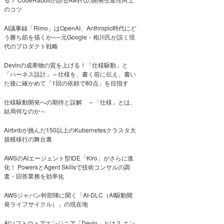
のコツ
AI議事録「Rimo」はOpenAI、Anthropic時代にど
う勝ち筋を描くか──元Google・相川氏が説く現
代のプロダクト戦略
Devinの成果物の質を上げる！「仕様駆動」と
「ハーネス設計」～仕様を、書く前に伝え、書い
た後に確かめて「1回の依頼で80点」を目指す
仕様駆動開発への期待と誤解 ～「仕様」とは、
結局何なのか～
Airbnbが挑んだ150以上のKubernetesクラスタ大
規模移行の舞台裏
AWSのAIエージェント型IDE「Kiro」がさらに進
化！ PowersとAgent Skillsで技術コンサルの調
査・回答業務を効率化
AWSジャパン幹部陣に聞く「AI-DLC（AI駆動開
発ライフサイクル）」の現在地
AIソフトウェアエンジニア「Devin」とは？ エン