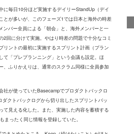
毎日10分ほど実施するデイリーStandUp（デイ
ことが多いが、このフェーズ1では日本と海外の時差
本のメンバー全員による「朝会」と、海外メンバーと一
の2回に分けて実施。やはり時差の問題で十分なコミ
プリントの最初に実施するスプリント計画（プラン
して「プレプランニング」という会議も設定。ほ
ー、ふりかえりは、通常のスクラム同様に全員参加
が使っていたBasecampでプロダクトバックロ
のプロダクトバックログから切り出したスプリントバッ
って見える化した。また、実施した内容を蓄積する
にもまったく同じ情報を登録していた。
でまとめたところ、Keep（続けたいこと）がほと