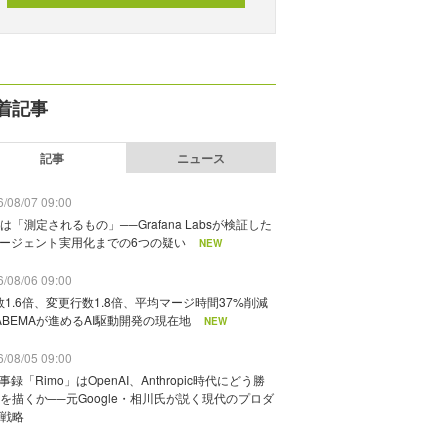
着記事
記事
ニュース
/08/07 09:00
は「測定されるもの」──Grafana Labsが検証した
エージェント実用化までの6つの疑い
NEW
/08/06 09:00
数1.6倍、変更行数1.8倍、平均マージ時間37%削減
ABEMAが進めるAI駆動開発の現在地
NEW
/08/05 09:00
議事録「Rimo」はOpenAI、Anthropic時代にどう勝
を描くか──元Google・相川氏が説く現代のプロダ
戦略