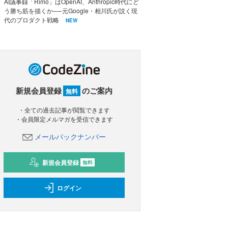
AI議事録「Rimo」はOpenAI、Anthropic時代にど
う勝ち筋を描くか──元Google・相川氏が説く現
代のプロダクト戦略
NEW
新規会員登録
のご案内
無料
・全ての過去記事が閲覧できます
・会員限定メルマガを受信できます
メールバックナンバー
新規会員登録
無料
ログイン