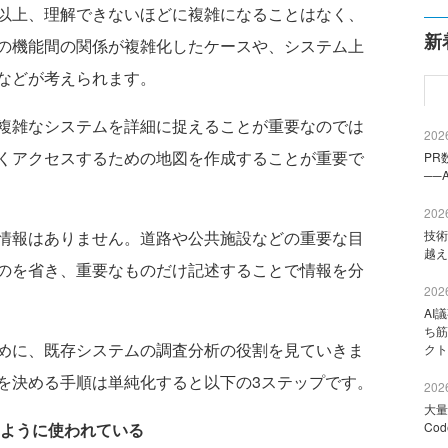
以上、理解できないほどに複雑になることはなく、
新
の機能間の関係が複雑化したケースや、システム上
などが考えられます。
複雑なシステムを詳細に捉えることが重要なのでは
2026
くアクセスするための地図を作成することが重要で
PR
──
2026
情報はありません。道路や公共施設などの重要な目
技術
越え
のを省き、重要なものだけ記述することで情報を分
2026
AI
ち筋
めに、既存システムの調査分析の役割を見ていきま
クト
を決める手順は単純化すると以下の3ステップです。
2026
大量
ように使われている
Co