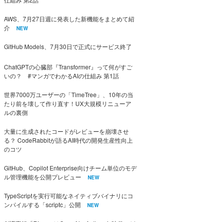
AWS、7月27日週に発表した新機能をまとめて紹
介
NEW
GitHub Models、7月30日で正式にサービス終了
ChatGPTの心臓部『Transformer』って何がすご
いの？ #マンガでわかるAIの仕組み 第1話
世界7000万ユーザーの「TimeTree」、10年の当
たり前を壊して作り直す！UX大規模リニューア
ルの裏側
大量に生成されたコードがレビューを崩壊させ
る？ CodeRabbitが語るAI時代の開発生産性向上
のコツ
GitHub、Copilot Enterprise向けチーム単位のモデ
ル管理機能を公開プレビュー
NEW
TypeScriptを実行可能なネイティブバイナリにコ
ンパイルする「scriptc」公開
NEW