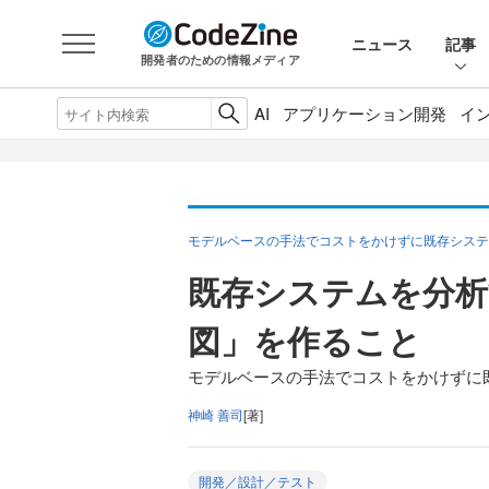
ニュース
記事
開発者のための情報メディア
AI
アプリケーション開発
イ
モデルベースの手法でコストをかけずに既存システ
既存システムを分
図」を作ること
モデルベースの手法でコストをかけずに
神崎 善司
[著]
開発／設計／テスト