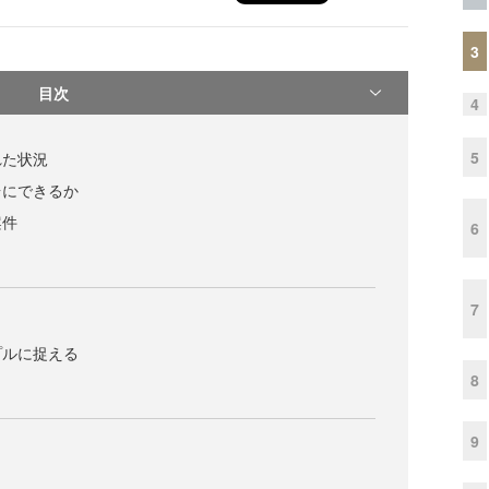
3
目次
4
5
れた状況
台にできるか
案件
6
7
プルに捉える
8
9