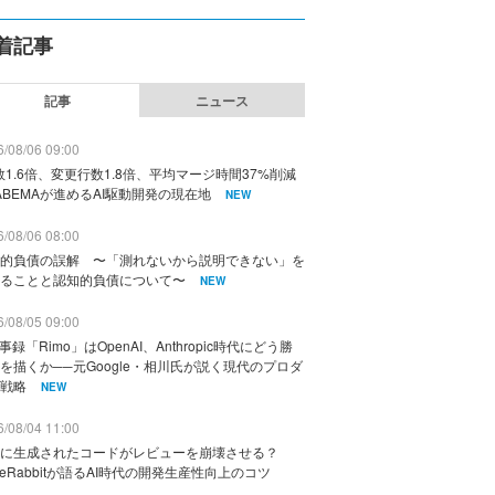
着記事
記事
ニュース
/08/06 09:00
数1.6倍、変更行数1.8倍、平均マージ時間37%削減
ABEMAが進めるAI駆動開発の現在地
NEW
/08/06 08:00
的負債の誤解 〜「測れないから説明できない」を
ることと認知的負債について〜
NEW
/08/05 09:00
議事録「Rimo」はOpenAI、Anthropic時代にどう勝
を描くか──元Google・相川氏が説く現代のプロダ
戦略
NEW
/08/04 11:00
に生成されたコードがレビューを崩壊させる？
deRabbitが語るAI時代の開発生産性向上のコツ