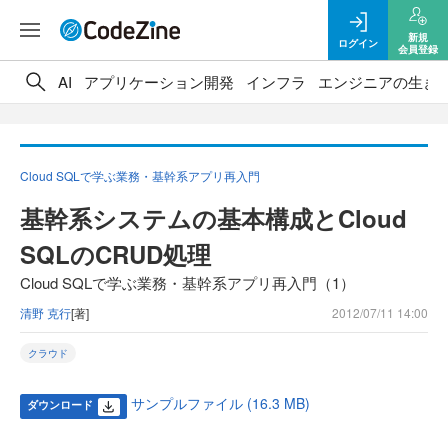
新規
ログイン
会員登録
AI
アプリケーション開発
インフラ
エンジニアの生き
Cloud SQLで学ぶ業務・基幹系アプリ再入門
基幹系システムの基本構成とCloud
SQLのCRUD処理
Cloud SQLで学ぶ業務・基幹系アプリ再入門（1）
清野 克行
[著]
2012/07/11 14:00
クラウド
サンプルファイル (16.3 MB)
ダウンロード