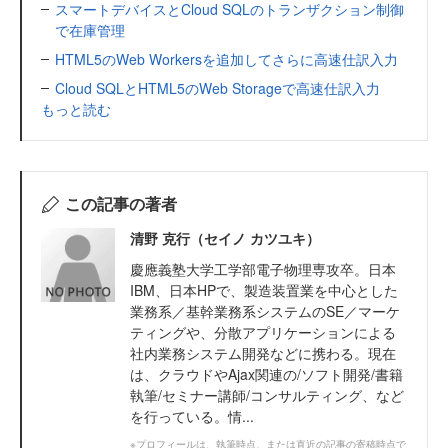
スマートデバイスとCloud SQLのトランザクション制御
で在庫管理
HTML5のWeb Workersを追加してさらに高速仕訳入力
Cloud SQLとHTML5のWeb Storageで高速仕訳入力
もっと読む
この記事の著者
清野 克行（セイノ カツユキ）
慶應義塾大学工学部電子物理専攻卒。日本
IBM、日本HPで、製造装置業を中心とした
業務系／基幹業務系システムのSE／マーケ
ティングや、分散アプリケーションによる
社内業務システム開発などに携わる。現在
は、クラウドやAjax関連の/ソフト開発/書籍
執筆/セミナー講師/コンサルティング、など
を行っている。情...
※プロフィールは、執筆時点、または直近の記事の寄稿時点で