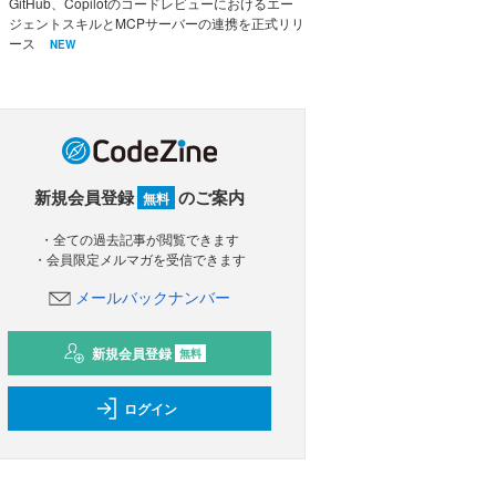
GitHub、Copilotのコードレビューにおけるエー
ジェントスキルとMCPサーバーの連携を正式リリ
ース
NEW
新規会員登録
のご案内
無料
・全ての過去記事が閲覧できます
・会員限定メルマガを受信できます
メールバックナンバー
新規会員登録
無料
ログイン