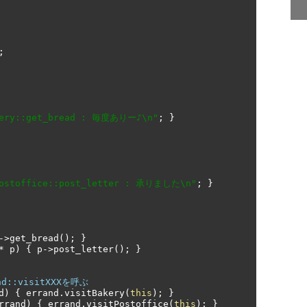
;
kery::get_bread : 毎度ありー♪\n"
;
}
ostoffice::post_letter : 承りました\n"
;
}
->
get_bread
();
}
*
 p
)
{
 p
->
post_letter
();
}
d::visitXXXを呼ぶ
d
)
{
 errand
.
visitBakery
(
this
);
}
rrand
)
{
 errand
.
visitPostoffice
(
this
);
}