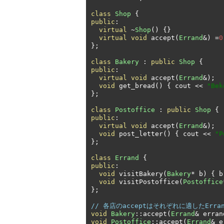
class
Shop
{
public
:
virtual
~
Shop
()
{}
virtual
void
 accept
(
Errand
&)
=
0
};
class
Bakery
:
public
Shop
{
public
:
virtual
void
 accept
(
Errand
&);
void
 get_bread
()
{
 cout 
<<
"Be
};
class
Postoffice
:
public
Shop
{
public
:
virtual
void
 accept
(
Errand
&);
void
 post_letter
()
{
 cout 
<<
"P
};
class
Errand
{
public
:
void
 visitBakery
(
Bakery
*
 b
)
{
 b
void
 visitPostoffice
(
Postoffice
};
// 各店のacceptはそれぞれに適したErran
void
Bakery
::
accept
(
Errand
&
 erran
void
Postoffice
::
accept
(
Errand
&
 e