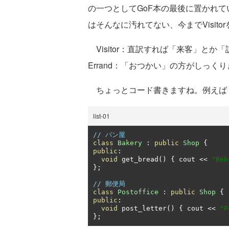
の一つとしてGoF本の最後に置かれてい
はそんなに汚れてない、今までVisit
Visitor：直訳すれば「来客」と
Errand：「おつかい」の方がしっく
ちょっとコード書きますね。例えば
list-01
// パン屋
class
Bakery
:
public
Shop
{
public
:
void
 get_bread
()
{
 cout 
<<
"Be
};
// 郵便局
class
Postoffice
:
public
Shop
{
public
:
void
 post_letter
()
{
 cout 
<<
"P
};