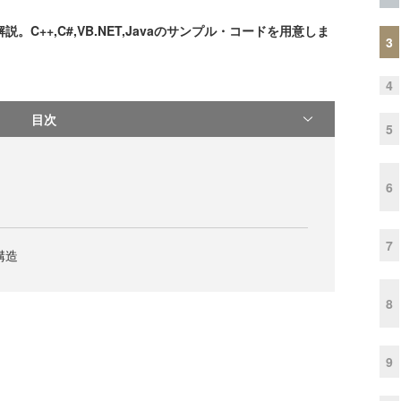
。C++,C#,VB.NET,Javaのサンプル・コードを用意しま
3
4
目次
5
6
7
構造
8
9