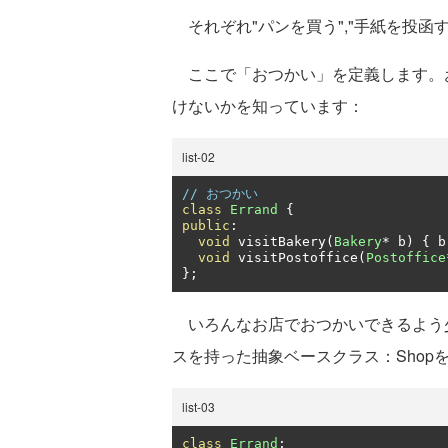
それぞれ"パンを買う","手紙を投函
ここで「おつかい」を定義します。お
けないかを知っています：
list-02
// おつかい
class
Errand
{
public
:
void
 visitBakery
(
Bakery
*
 b
)
{
 b
void
 visitPostoffice
(
Postoffice
};
いろんなお店でおつかいできるよう
スを持った抽象ベースクラス：Shop
list-03
class
Errand
;