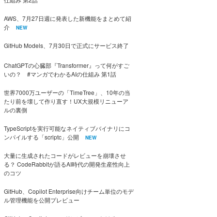
AWS、7月27日週に発表した新機能をまとめて紹
介
NEW
GitHub Models、7月30日で正式にサービス終了
ChatGPTの心臓部『Transformer』って何がすご
いの？ #マンガでわかるAIの仕組み 第1話
世界7000万ユーザーの「TimeTree」、10年の当
たり前を壊して作り直す！UX大規模リニューア
ルの裏側
TypeScriptを実行可能なネイティブバイナリにコ
ンパイルする「scriptc」公開
NEW
大量に生成されたコードがレビューを崩壊させ
る？ CodeRabbitが語るAI時代の開発生産性向上
のコツ
GitHub、Copilot Enterprise向けチーム単位のモデ
ル管理機能を公開プレビュー