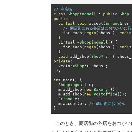
// 商店街
class
Shoppingmall
:
public
Shop
public
:
virtual
void
 accept
(
Errand
&
 err
// 商店街にある各店舗におつかいに
    for_each
(
begin
(
shops_
),
end
(
s
}
virtual
~
Shoppingmall
()
{
    for_each
(
begin
(
shops_
),
end
(
s
}
void
 add_shop
(
Shop
*
 s
)
{
 shops_
private
:
  vector
<
Shop
*>
 shops_
;
};
int
 main
()
{
Shoppingmall
 m
;
  m
.
add_shop
(
new
Bakery
());
  m
.
add_shop
(
new
Postoffice
());
Errand
 e
;
  m
.
accept
(
e
);
// 商店街におつかい
}
このとき、商店街の各店をおつかい