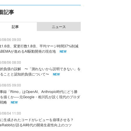
着記事
記事
ニュース
/08/06 09:00
数1.6倍、変更行数1.8倍、平均マージ時間37%削減
ABEMAが進めるAI駆動開発の現在地
NEW
/08/06 08:00
的負債の誤解 〜「測れないから説明できない」を
ることと認知的負債について〜
NEW
/08/05 09:00
議事録「Rimo」はOpenAI、Anthropic時代にどう勝
を描くか──元Google・相川氏が説く現代のプロダ
戦略
NEW
/08/04 11:00
に生成されたコードがレビューを崩壊させる？
deRabbitが語るAI時代の開発生産性向上のコツ