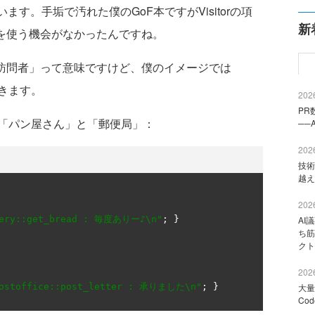
ます。手垢で汚れた僕のGoF本ですがVisitorの項
新
orを使う機会がなかったんですね。
か「訪問者」って意味ですけど、僕のイメージでは
りきます。
2026
PR
「パン屋さん」と「郵便局」：
──
2026
技術
越え
2026
kery::get_bread : 毎度ありー♪\n"
;
}
AI
ち筋
クト
2026
ostoffice::post_letter : 承りました\n"
;
}
大量
Co