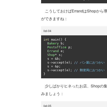
こうしておけばErrandはShop
ができますね：
list-04
int
 main
()
{
Bakery
 b
;
Postoffice
 p
;
Errand
 e
;
Shop
*
 s
;
  s 
=
&
b
;
  s
->
accept
(
e
);
// パン屋におつかい
  s 
=
&
p
;
  s
->
accept
(
e
);
// 郵便局におつかい
}
少しばかりヒネったお店、Shopの集合
みましょう：
list-05