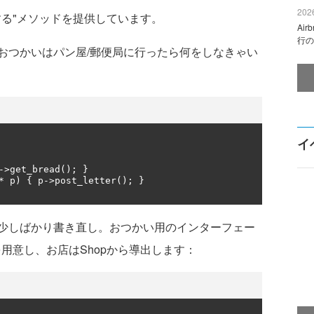
2026
する"メソッドを提供しています。
Ai
行の
つかいはパン屋/郵便局に行ったら何をしなきゃい
イ
->
get_bread
();
}
*
 p
)
{
 p
->
post_letter
();
}
少しばかり書き直し。おつかい用のインターフェー
を用意し、お店はShopから導出します：