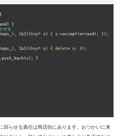
{
and
)
{
行かせる
hops_
),
[&](
Shop
*
 s
)
{
 s
->
accept
(
errand
);
});
hops_
),
[&](
Shop
*
 s
)
{
delete
 s
;
});
.
push_back
(
s
);
}
に回らせる責任は商店街にあります。おつかいに来