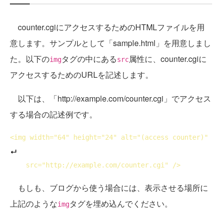
counter.cgiにアクセスするためのHTMLファイルを用
意します。サンプルとして「sample.html」を用意しまし
た。以下の
タグの中にある
属性に、counter.cgiに
img
src
アクセスするためのURLを記述します。
以下は、「http://example.com/counter.cgi」でアクセス
する場合の記述例です。
<
img
width
="64" 
height
="24" 
alt
="(access counter)"
src
="http://example.com/counter.cgi" />
もしも、ブログから使う場合には、表示させる場所に
上記のような
タグを埋め込んでください。
img