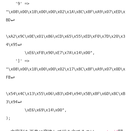
    '9' => 
"\x08\x00\x18\x00\x00\x02\x1A\x8C\x8F\xA9\x07\xED\x
BD
\xA2\x9C\x0E\x01\x86\xCD\x65\x55\xED\xF0\x7D\x20\x3
4\x95
        \xE6\xF8\x90\xE7\x7A\x14\x00",

    ']' => 
"\x08\x00\x18\x00\x00\x02\x17\x8C\x8F\xA9\x07\x0D\x
FB
\x54\x4C\x13\x55\x06\xB3\xD4\x94\x5B\x8F\x6D\x8C\xB
3\x94
        \xE6\x69\x14\x00",
