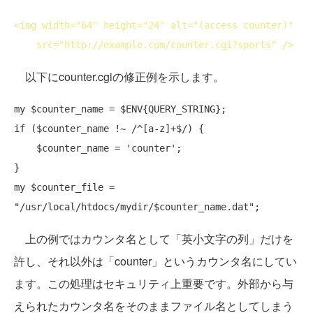
<
img
width
="64" 
height
="24" 
alt
="(access counter)"

src
="http://example.com/counter.cgi?sports" />
以下にcounter.cgiの修正例を示します。
my
if
 ($counter_name !~ /^[a-z]+$/) {

    $counter_name = 'counter';

my
 $counter_file = 
"/usr/local/htdocs/mydir/$counter_name.dat"
上の例ではカウンタ名として「英小文字の列」だけを
許し、それ以外は「counter」というカウンタ名にしてい
ます。この処理はセキュリティ上重要です。外部から与
えられたカウンタ名をそのままファイル名としてしまう