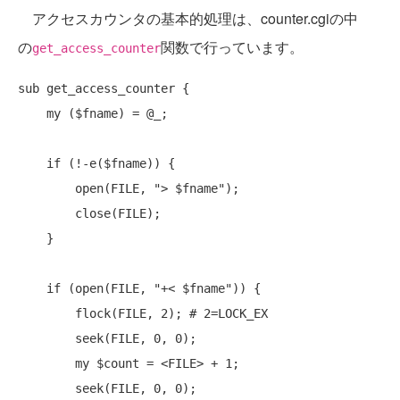
アクセスカウンタの基本的処理は、counter.cgiの中
の
関数で行っています。
get_access_counter
sub
 get_access_counter {

my
 ($fname) = @_;

if
 (!-e($fname)) {

open
(FILE, 
"> $fname"
);

close
(FILE);

    }

if
 (
open
(FILE, 
"+< $fname"
)) {

flock
(FILE, 2); 
# 2=LOCK_EX
seek
(FILE, 0, 0);

my
 $count = <FILE> + 1;

seek
(FILE, 0, 0);
