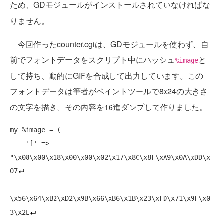
ため、GDモジュールがインストールされていなければな
りません。
今回作ったcounter.cgiは、GDモジュールを使わず、自
前でフォントデータをスクリプト中にハッシュ
と
%image
して持ち、動的にGIFを合成して出力しています。この
フォントデータは筆者がペイントツールで8x24の大きさ
の文字を描き、その内容を16進ダンプして作りました。
my
 %image = (

    '[' => 
"\x08\x00\x18\x00\x00\x02\x17\x8C\x8F\xA9\x0A\xDD\x
07
\x56\x64\xB2\xD2\x9B\x66\xB6\x1B\x23\xFD\x71\x9F\x0
3\x2E