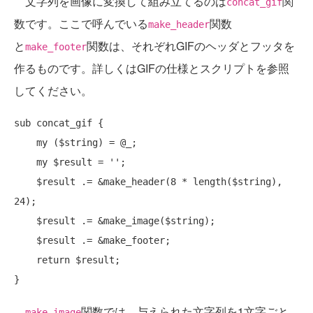
文字列を画像に変換して組み立てるのは
関
concat_gif
数です。ここで呼んでいる
関数
make_header
と
関数は、それぞれGIFのヘッダとフッタを
make_footer
作るものです。詳しくはGIFの仕様とスクリプトを参照
してください。
sub
 concat_gif {

my
 ($string) = @_;

my
 $result = '';

    $result .= &make_header(8 * 
length
($string), 
24);

    $result .= &make_image($string);

    $result .= &make_footer;

return
 $result;

関数では、与えられた文字列を1文字ごと
make_image