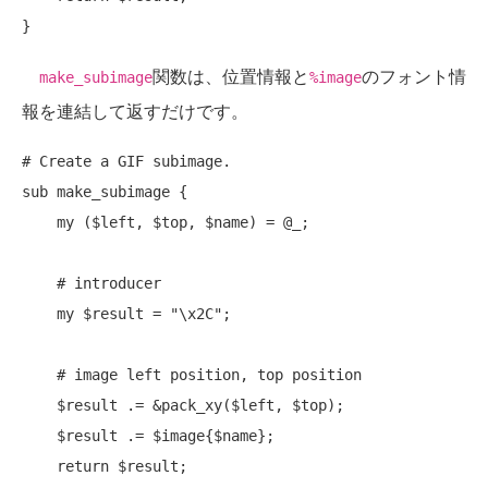
関数は、位置情報と
のフォント情
make_subimage
%image
報を連結して返すだけです。
# Create a GIF subimage.
sub
 make_subimage {

my
 ($left, $top, $name) = @_;

# introducer
my
 $result = 
"\x2C"
;

# image left position, top position
    $result .= &pack_xy($left, $top);

    $result .= $image{$name};

return
 $result;
