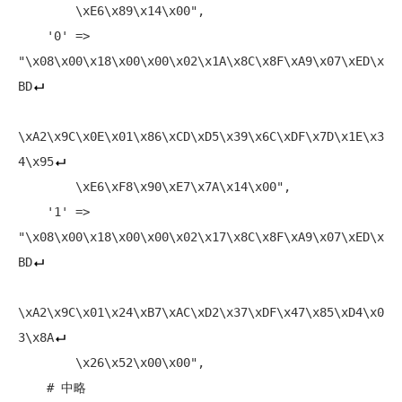
        \xE6\x89\x14\x00",

    '0' => 
"\x08\x00\x18\x00\x00\x02\x1A\x8C\x8F\xA9\x07\xED\x
BD
\xA2\x9C\x0E\x01\x86\xCD\xD5\x39\x6C\xDF\x7D\x1E\x3
4\x95
        \xE6\xF8\x90\xE7\x7A\x14\x00",

    '1' => 
"\x08\x00\x18\x00\x00\x02\x17\x8C\x8F\xA9\x07\xED\x
BD
\xA2\x9C\x01\x24\xB7\xAC\xD2\x37\xDF\x47\x85\xD4\x0
3\x8A
        \x26\x52\x00\x00",

# 中略