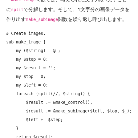
に
で分解します。そして、1文字分の画像データを
split
作り出す
関数を繰り返し呼び出します。
make_subimage
# Create images.
sub
 make_image {

my
 ($string) = @_;

my
 $step = 8;

my
 $result = '';

my
 $top = 0;

my
 $left = 0;

foreach
 (
split
(//, $string)) {

        $result .= &make_control();

        $result .= &make_subimage($left, $top, $_);

        $left += $step;

    }

return
 $result;
