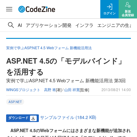
新規
ログイン
会員登録
AI
アプリケーション開発
インフラ
エンジニアの生き
実例で学ぶASP.NET 4.5 Webフォーム 新機能活用法
ASP.NET 4.5の「モデルバインド」
を活用する
実例で学ぶASP.NET 4.5 Webフォーム 新機能活用法 第3回
WINGSプロジェクト 高野 将
[著] /
山田 祥寛
[監修]
2013/08/21 14:00
ASP.NET
サンプルファイル (184.2 KB)
ダウンロード
ASP.NET 4.5のWebフォームにはさまざまな新機能が追加され