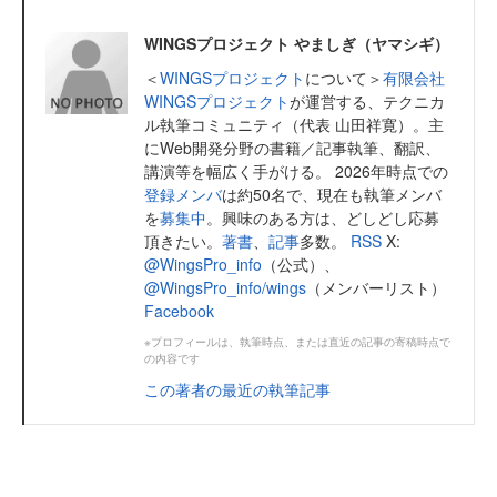
WINGSプロジェクト やましぎ（ヤマシギ）
＜
WINGSプロジェクト
について＞
有限会社
WINGSプロジェクト
が運営する、テクニカ
ル執筆コミュニティ（代表 山田祥寛）。主
にWeb開発分野の書籍／記事執筆、翻訳、
講演等を幅広く手がける。 2026年時点での
登録メンバ
は約50名で、現在も執筆メンバ
を
募集中
。興味のある方は、どしどし応募
頂きたい。
著書
、
記事
多数。
RSS
X:
@WingsPro_info
（公式）、
@WingsPro_info/wings
（メンバーリスト）
Facebook
※プロフィールは、執筆時点、または直近の記事の寄稿時点で
の内容です
この著者の最近の執筆記事