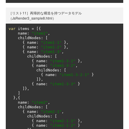
［リスト11］再帰的な構造を持つデータモデル
（JsRender3_sample8.html）
var
 items 
=
[{
    name
:
"item1"
,
    childNodes
:
[
{
 name
:
"item1-1"
},
{
 name
:
"item1-2"
},
{
 name
:
"item1-3"
,
        childNodes
:
[
{
 name
:
"item1-3-1"
},
{
 name
:
"item1-3-2"
,
            childNodes
:
[
{
 name
:
"item1-3-2-1"
}
]},
{
 name
:
"item1-3-3"
}
]},
]
},{
    name
:
"item2"
,
    childNodes
:
[
{
 name
:
"item2-1"
,
        childNodes
:
[
{
 name
:
"item2-1-1"
},
{
 name
:
"item2-1-2"
}