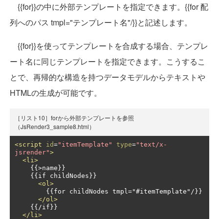
{{for}}の中に外部テンプレートを指定できます。{{for 配
列へのパス tmpl="テンプレート名"/}}と記述します。
{{for}}を使ってテンプレートを合成する場合、テンプレ
ート名に同じテンプレートを指定できます。こうするこ
とで、再帰的な構造を持つデータモデルからテキストや
HTMLの生成が可能です。
［リスト10］forから外部テンプレートを参照
（JsRender3_sample8.html）
<script
id
=
"itemTemplate"
type
=
"text/x-
jsrender"
>
<li>
    {{>name}}

    {{if childNodes}}

<ol>
        {{for childNodes tmpl="#itemTemplate"/}}

</ol>
    {{/if}}

</li>