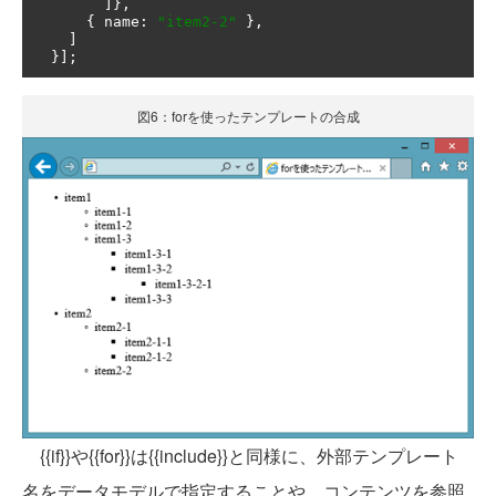
]},
{
 name
:
"item2-2"
},
]
}];
図6：forを使ったテンプレートの合成
{{if}}や{{for}}は{{include}}と同様に、外部テンプレート
名をデータモデルで指定することや、コンテンツを参照