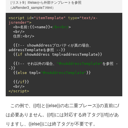
［リスト9］if/elseから外部テンプレートを参照
（JsRender3_sample7.html）
<script
id
=
"itemTemplate"
type
=
"text/x-
jsrender"
>
<
b
>名前:{{>
name
}}<
/b><br/
>
<
br
/>
住所:<
br
/>
{{!--
 showAddress
プロパティが真の場合、
addressTemplate
を参照
--}}
{{
if
 showAddress tmpl
=
addressTemplate
}}
{{!--
それ以外の場合、
"#noAddressTemplate"
を参照
-
-}}
{{
else
 tmpl
=
"#noAddressTemplate"
}}
{{/
if
}}
<
br
/>
</script>
この例で、{{if}}と{{else}}の右二重ブレース}}の直前に
/
は必要ありません。{{if}}には対応する終了タグ{{/if}}があ
りますし、{{else}}には終了タグが不要です。