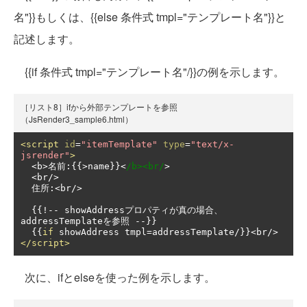
名"}}もしくは、{{else 条件式 tmpl="テンプレート名"}}と
記述します。
{{if 条件式 tmpl="テンプレート名"/}}の例を示します。
［リスト8］ifから外部テンプレートを参照
（JsRender3_sample6.html）
<script
id
=
"itemTemplate"
type
=
"text/x-
jsrender"
>
<
b
>名前:{{>
name
}}<
/b><br/
>
<
br
/>
住所:<
br
/>
{{!--
 showAddress
プロパティが真の場合、
addressTemplate
を参照
--}}
{{
if
 showAddress tmpl
=
addressTemplate
/}}<
br
/>
</script>
次に、ifとelseを使った例を示します。