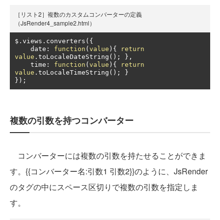
［リスト2］複数のカスタムコンバーターの定義
（JsRender4_sample2.html）
$
.
views
.
converters
({
    date
:
function
(
value
){
return
value
.
toLocaleDateString
();
},
    time
:
function
(
value
){
return
value
.
toLocaleTimeString
();
}
});
複数の引数を持つコンバーター
コンバーターには複数の引数を持たせることができま
す。{{コンバーター名:引数1 引数2}}のように、JsRender
のタグの中にスペース区切りで複数の引数を指定しま
す。