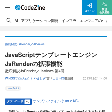
新規
ログイン
会員登録
AI
アプリケーション開発
インフラ
エンジニアの生き
徹底解説JsRender／JsViews
JavaScriptテンプレートエンジン
JsRenderの拡張機能
徹底解説JsRender／JsViews 第4回
WINGSプロジェクト やましぎ
[著] /
山田 祥寛
[監修]
2013/12/24 14:00
JavaScript
サンプルファイル (108.2 KB)
ダウンロード
前回は、JsRenderで複数のテンプレートを合成する方法を紹