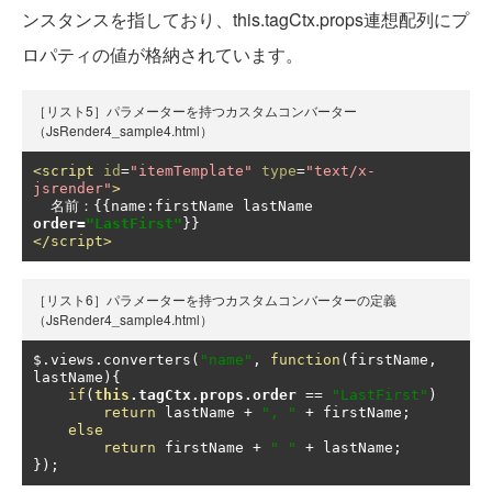
ンスタンスを指しており、this.tagCtx.props連想配列にプ
ロパティの値が格納されています。
［リスト5］パラメーターを持つカスタムコンバーター
（JsRender4_sample4.html）
<script
id
=
"itemTemplate"
type
=
"text/x-
jsrender"
>
名前：{{
name
:
firstName lastName 
order
=
"LastFirst"
}}
</script>
［リスト6］パラメーターを持つカスタムコンバーターの定義
（JsRender4_sample4.html）
$
.
views
.
converters
(
"name"
,
function
(
firstName
,
lastName
){
if
(
this
.
tagCtx
.
props
.
order
==
"LastFirst"
)
return
 lastName 
+
", "
+
 firstName
;
else
return
 firstName 
+
" "
+
 lastName
;
});