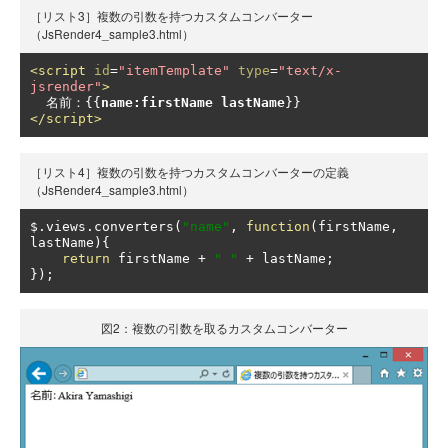
［リスト3］複数の引数を持つカスタムコンバーター
（JsRender4_sample3.html）
<script
id
=
"itemTemplate"
type
=
"text/x-
jsrender"
>
名前：{{
name
:
firstName lastName
}}
</script>
［リスト4］複数の引数を持つカスタムコンバーターの定義
（JsRender4_sample3.html）
$
.
views
.
converters
(
"name"
,
function
(
firstName
,
lastName
){
return
 firstName 
+
" "
+
 lastName
;
});
図2：複数の引数を取るカスタムコンバーター