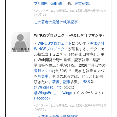
プリ開発 Kotlin編
」他、
著書多数
。
※プロフィールは、執筆時点、または直近の記事の寄稿時点で
の内容です
この著者の最近の執筆記事
WINGSプロジェクト やましぎ（ヤマシギ）
＜
WINGSプロジェクト
について＞
有限会社
WINGSプロジェクト
が運営する、テクニカ
ル執筆コミュニティ（代表 山田祥寛）。主
にWeb開発分野の書籍／記事執筆、翻訳、
講演等を幅広く手がける。 2026年時点での
登録メンバ
は約50名で、現在も執筆メンバ
を
募集中
。興味のある方は、どしどし応募
頂きたい。
著書
、
記事
多数。
RSS
X:
@WingsPro_info
（公式）、
@WingsPro_info/wings
（メンバーリスト）
Facebook
※プロフィールは、執筆時点、または直近の記事の寄稿時点で
の内容です
この著者の最近の執筆記事