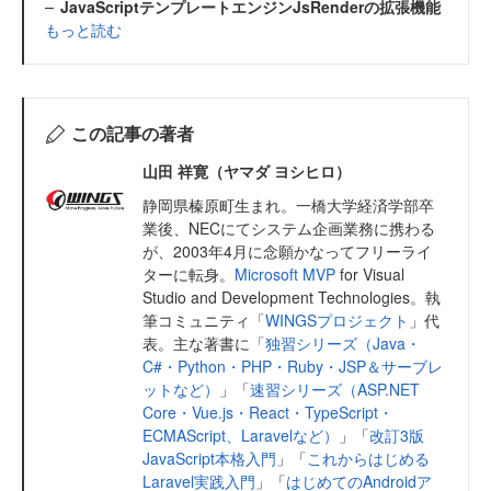
JavaScriptテンプレートエンジンJsRenderの拡張機能
もっと読む
この記事の著者
山田 祥寛（ヤマダ ヨシヒロ）
静岡県榛原町生まれ。一橋大学経済学部卒
業後、NECにてシステム企画業務に携わる
が、2003年4月に念願かなってフリーライ
ターに転身。
Microsoft MVP
for Visual
Studio and Development Technologies。執
筆コミュニティ「
WINGSプロジェクト
」代
表。主な著書に「
独習シリーズ（Java・
C#・Python・PHP・Ruby・JSP＆サーブレ
ットなど）
」「
速習シリーズ（ASP.NET
Core・Vue.js・React・TypeScript・
ECMAScript、Laravelなど）
」「
改訂3版
JavaScript本格入門
」「
これからはじめる
Laravel実践入門
」「
はじめてのAndroidア