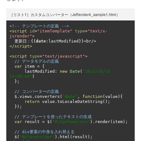
［リスト1］カスタムコンバーター（JsRender4_sample1.html）
<!-- テンプレートの定義 -->
<script
id
=
"itemTemplate"
type
=
"text/x-
jsrender"
>
更新日：{{
date
:
lastModified
}}<
br
/>
</script>
<script
type
=
"text/javascript"
>
// データモデルの定義
var
 item 
=
{
      lastModified
:
new
Date
(
"2013/10/10 
18:00:00"
)
};
// コンバーターの定義
  $
.
views
.
converters
(
"
date
"
,
function
(
value
){
return
 value
.
toLocaleDateString
();
});
// テンプレートを使ったテキストの生成
var
 result 
=
 $
(
"#itemTemplate"
).
render
(
item
);
// div要素の中身を入れ替える
  $
(
"#placeholder"
).
html
(
result
);