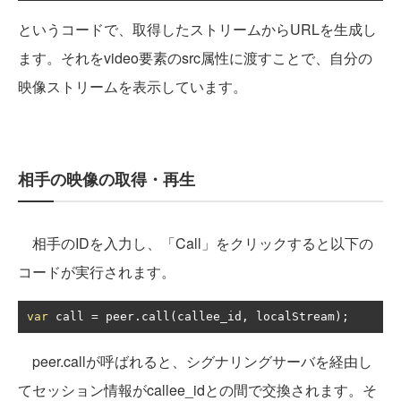
というコードで、取得したストリームからURLを生成し
ます。それをvideo要素のsrc属性に渡すことで、自分の
映像ストリームを表示しています。
相手の映像の取得・再生
相手のIDを入力し、「Call」をクリックすると以下の
コードが実行されます。
var
 call 
=
 peer
.
call
(
callee_id
,
 localStream
);
peer.callが呼ばれると、シグナリングサーバを経由し
てセッション情報がcallee_idとの間で交換されます。そ