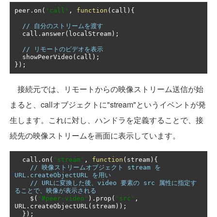
peer
.
on
(
'call'
,
function
(
call
){
// 自分のストリームを渡す
  call
.
answer
(
localStream
);
// リモートのビデオを表示
  showPeerVideo
(
call
);
});
接続元では、リモートからの映像ストリーム送信が始
まると、callオブジェクトに"stream"というイベントが発
生します。これに対し、ハンドラを定義することで、接
続先の映像ストリームを画面に表示しています。
  call
.
on
(
'stream'
,
function
(
stream
){
// 映像ストリームオブジェクト stream を
URL.createObjectURL を用い
// URLに変換した後、video 要素の src 属性に指定す
ることで、映像が表示される
    $
(
'#peer-video'
).
prop
(
'src'
,
URL
.
createObjectURL
(
stream
));
});