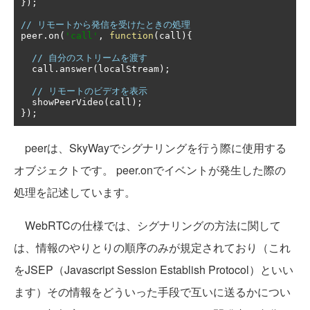
});
// リモートから発信を受けたときの処理
peer
.
on
(
'call'
,
function
(
call
){
// 自分のストリームを渡す
  call
.
answer
(
localStream
);
// リモートのビデオを表示
  showPeerVideo
(
call
);
});
peerは、SkyWayでシグナリングを行う際に使用する
オブジェクトです。 peer.onでイベントが発生した際の
処理を記述しています。
WebRTCの仕様では、シグナリングの方法に関して
は、情報のやりとりの順序のみが規定されており（これ
をJSEP（Javascript Session Establish Protocol）といい
ます）その情報をどういった手段で互いに送るかについ