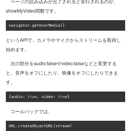
ページの読み込みが完了されると実行されるのが、
showMyVideo関数です。
navigator
.
getUserMedia
()
というAPIで、カメラやマイクからストリームを取得し
始めます。
次の部分をaudio:falseやvideo:falseなどと変更する
と、音声をオフにしたり、映像をオフにしたりできま
す。
{
audio
:
true
,
 video
:
true
}
コールバックでは、
URL
.
createObjectURL
(
stream
)