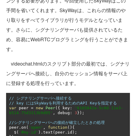
ングする必要があります。今回使用したSkyWayはこの
手間を省いてくれます。SkyWayは、これらの情報のや
り取りをすべてライブラリが行うモデルとなっていま
す。さらに、シグナリングサーバも提供されているた
め、容易にWebRTCプログラミングを行うことができま
す。
videochat.htmlのスクリプト部分の最初では、シグナリ
ングサーバへ接続し、自分のセッション情報をサーバ上
に登録する処理を行っています。
// シグナリングサーバへ接続する 
// key にはSkyWayを利用するためのAPI Keyを指定する 
var
 peer 
=
new
Peer
({
 key
:
'6165842a-5c0d-11e3-
b514-75d3313b9d05'
,
 debug
:
3
});
//シグナリングサーバへの接続が確立したときの処理
peer
.
on
(
'open'
,
function
(){
  $
(
'#my-id'
).
text
(
peer
.
id
);