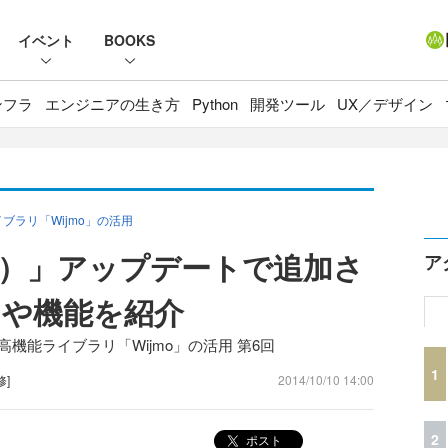
イベント
BOOKS
ンフラ
エンジニアの生き方
Python
開発ツール
UX／デザイン
イブラリ「Wijmo」の活用
ジモ）」アップデートで追加さ
ア
や機能を紹介
る高機能ライブラリ「Wijmo」の活用 第6回
1
修]
2014/10/10 14:00
2
ポスト