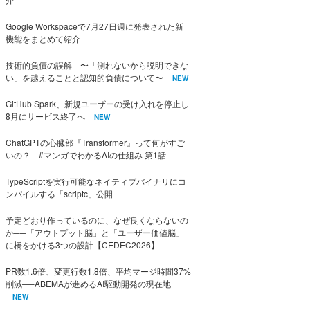
Google Workspaceで7月27日週に発表された新
機能をまとめて紹介
技術的負債の誤解 〜「測れないから説明できな
い」を越えることと認知的負債について〜
NEW
GitHub Spark、新規ユーザーの受け入れを停止し
8月にサービス終了へ
NEW
ChatGPTの心臓部『Transformer』って何がすご
いの？ #マンガでわかるAIの仕組み 第1話
TypeScriptを実行可能なネイティブバイナリにコ
ンパイルする「scriptc」公開
予定どおり作っているのに、なぜ良くならないの
か──「アウトプット脳」と「ユーザー価値脳」
に橋をかける3つの設計【CEDEC2026】
PR数1.6倍、変更行数1.8倍、平均マージ時間37%
削減──ABEMAが進めるAI駆動開発の現在地
NEW