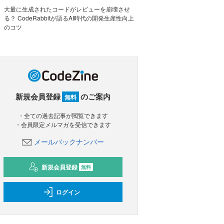
大量に生成されたコードがレビューを崩壊させ
る？ CodeRabbitが語るAI時代の開発生産性向上
のコツ
新規会員登録
のご案内
無料
・全ての過去記事が閲覧できます
・会員限定メルマガを受信できます
メールバックナンバー
新規会員登録
無料
ログイン