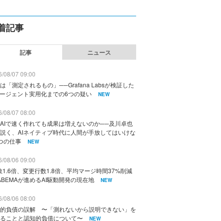
着記事
記事
ニュース
/08/07 09:00
は「測定されるもの」──Grafana Labsが検証した
エージェント実用化までの6つの疑い
NEW
/08/07 08:00
AIで速く作れても成果は増えないのか──及川卓也
説く、AIネイティブ時代に人間が手放してはいけな
つの仕事
NEW
/08/06 09:00
数1.6倍、変更行数1.8倍、平均マージ時間37%削減
ABEMAが進めるAI駆動開発の現在地
NEW
/08/06 08:00
的負債の誤解 〜「測れないから説明できない」を
ることと認知的負債について〜
NEW