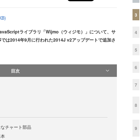
3
B)
Scriptライブラリ「Wijmo（ウィジモ）」について、サ
4
2014年9月に行われた2014J v2アップデートで追加さ
5
6
目次
7
8
量なチャート部品
9
基本