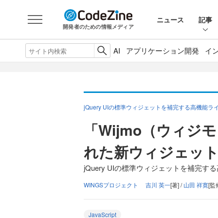
ニュース
記事
開発者のための情報メディア
AI
アプリケーション開発
イ
jQuery UIの標準ウィジェットを補完する高機能ラ
「Wijmo（ウィ
れた新ウィジェット
jQuery UIの標準ウィジェットを補完す
WINGSプロジェクト 吉川 英一
[著] /
山田 祥寛
[監
JavaScript