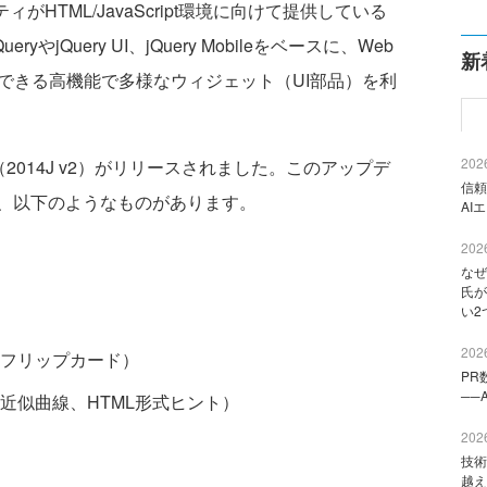
がHTML/JavaScript環境に向けて提供している
eryやjQuery UI、jQuery Mobileをベースに、Web
新
できる高機能で多様なウィジェット（UI部品）を利
2026
（2014J v2）がリリースされました。このアップデ
信頼
、以下のようなものがあります。
AI
2026
なぜ
氏が
い2
2026
フリップカード）
PR
──
近似曲線、HTML形式ヒント）
2026
技術
越え