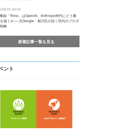
/08/05 09:00
議事録「Rimo」はOpenAI、Anthropic時代にどう勝
を描くか──元Google・相川氏が説く現代のプロダ
戦略
新着記事一覧を見る
ベント