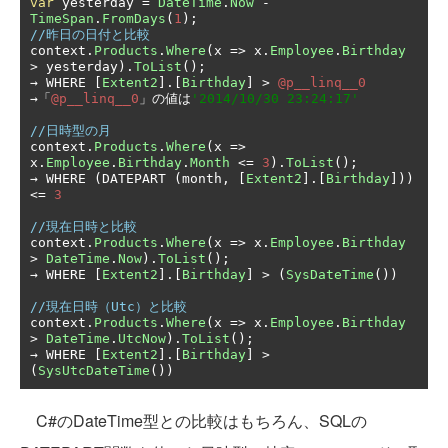
var
 yesterday 
=
DateTime
.
Now
-
TimeSpan
.
FromDays
(
1
);
//昨日の日付と比較
context
.
Products
.
Where
(
x 
=>
 x
.
Employee
.
Birthday
>
 yesterday
).
ToList
();
→
 WHERE 
[
Extent2
].[
Birthday
]
>
@p__linq__0
→「
@p__linq__0
」の値は
'2014/10/30 23:24:17'
//日時型の月
context
.
Products
.
Where
(
x 
=>
x
.
Employee
.
Birthday
.
Month
<=
3
).
ToList
();
→
 WHERE 
(
DATEPART 
(
month
,
[
Extent2
].[
Birthday
]))
<=
3
//現在日時と比較
context
.
Products
.
Where
(
x 
=>
 x
.
Employee
.
Birthday
>
DateTime
.
Now
).
ToList
();
→
 WHERE 
[
Extent2
].[
Birthday
]
>
(
SysDateTime
())
//現在日時（Utc）と比較
context
.
Products
.
Where
(
x 
=>
 x
.
Employee
.
Birthday
>
DateTime
.
UtcNow
).
ToList
();
→
 WHERE 
[
Extent2
].[
Birthday
]
>
(
SysUtcDateTime
())
C#のDateTime型との比較はもちろん、SQLの