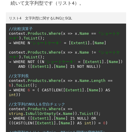
続いて文字列型です（リスト4）。
リスト4 文字列型に関するLINQとSQL
//比較演算子
context
.
Products
.
Where
(
x 
=>
 x
.
Name
==
"ショートケ
ーキ"
).
ToList
();
→
 WHERE N
'ショートケーキ'
=
[
Extent1
].[
Name
]
context
.
Products
.
Where
(
x 
=>
 x
.
Name
!=
"ショートケ
ーキ"
).
ToList
();
→
 WHERE NOT 
((
N
'ショートケーキ'
=
[
Extent1
].[
Name
])
    AND 
([
Extent1
].[
Name
]
 IS NOT NULL
))
//文字列長
context
.
Products
.
Where
(
x 
=>
 x
.
Name
.
Length
==
6
).
ToList
();
→
 WHERE 
6
=
(
 CAST
(
LEN
([
Extent1
].[
Name
])
 AS 
int
))
//文字列のNULL＆空白チェック
context
.
Products
.
Where
(
x 
=>
string
.
IsNullOrEmpty
(
x
.
Name
)).
ToList
();
→
 WHERE 
([
Extent1
].[
Name
]
 IS NULL
)
 OR 
((
CAST
(
LEN
([
Extent1
].[
Name
])
 AS 
int
))
=
0
)