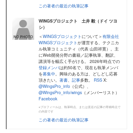
この著者の最近の執筆記事
WINGSプロジェクト 土井 毅（ドイ ツヨ
シ）
＜
WINGSプロジェクト
について＞
有限会社
WINGSプロジェクト
が運営する、テクニカ
ル執筆コミュニティ（代表 山田祥寛）。主
にWeb開発分野の書籍／記事執筆、翻訳、
講演等を幅広く手がける。 2026年時点での
登録メンバ
は約50名で、現在も執筆メンバ
を
募集中
。興味のある方は、どしどし応募
頂きたい。
著書
、
記事
多数。
RSS
X:
@WingsPro_info
（公式）、
@WingsPro_info/wings
（メンバーリスト）
Facebook
※プロフィールは、執筆時点、または直近の記事の寄稿時点で
の内容です
この著者の最近の執筆記事