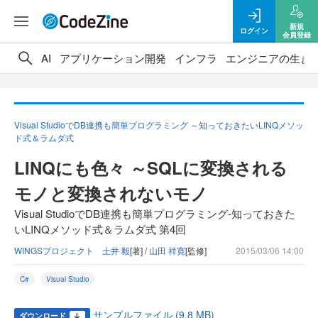
新規
ログイン
会員登録
AI
アプリケーション開発
インフラ
エンジニアの生き
Visual StudioでDB連携も簡単プログラミング ～知っておきたいLINQメソッ
ド式＆ラムダ式
LINQにも色々 ～SQLに変換される
モノと変換されないモノ
Visual StudioでDB連携も簡単プログラミング-知っておきた
いLINQメソッド式＆ラムダ式 第4回
WINGSプロジェクト 土井 毅
[著] /
山田 祥寛
[監修]
2015/03/06 14:00
C#
Visual Studio
サンプルファイル (9.8 MB)
ダウンロード