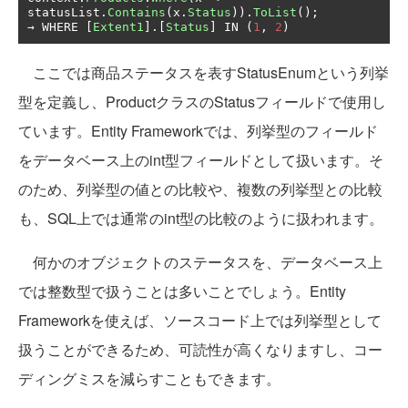
statusList
.
Contains
(
x
.
Status
)).
ToList
();
→
 WHERE 
[
Extent1
].[
Status
]
 IN 
(
1
,
2
)
ここでは商品ステータスを表すStatusEnumという列挙
型を定義し、ProductクラスのStatusフィールドで使用し
ています。Entity Frameworkでは、列挙型のフィールド
をデータベース上のint型フィールドとして扱います。そ
のため、列挙型の値との比較や、複数の列挙型との比較
も、SQL上では通常のint型の比較のように扱われます。
何かのオブジェクトのステータスを、データベース上
では整数型で扱うことは多いことでしょう。Entity
Frameworkを使えば、ソースコード上では列挙型として
扱うことができるため、可読性が高くなりますし、コー
ディングミスを減らすこともできます。