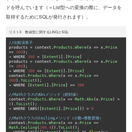
ドを呼んでいます（＝List型への変換の際に、データを
取得するためにSQLが発行されます）。
リスト3 数値型に関するLINQとSQL
//比較演算子
products 
=
 context
.
Products
.
Where
(
x 
=>
 x
.
Price
==
300
);
→
 WHERE 
300
=
[
Extent1
].[
Price
]
products 
=
 context
.
Products
.
Where
(
x 
=>
 x
.
Price
!=
300
);
→
 WHERE 
300
<>
[
Extent1
].[
Price
]
context
.
Products
.
Where
(
x 
=>
 x
.
Price
>=
300
).
ToList
();
→
 WHERE 
[
Extent1
].[
Price
]
>=
300
//MathクラスのAbsメソッド（絶対値）
context
.
Products
.
Where
(
x 
=>
Math
.
Abs
(
x
.
Price
)
>
0
).
ToList
();
→
 WHERE 
(
ABS
([
Extent1
].[
Price
]))
>
0
//MathクラスのCeilingメソッド（小数→整数変換）
context
.
Products
.
Where
(
x 
=>
 x
.
Price
>=
Math
.
Ceiling
(
299.4
)).
ToList
();