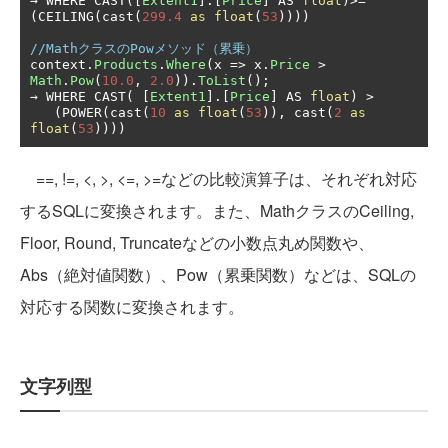
→
 WHERE CAST
([
Extent1
].[
Price
]
 AS 
float
)>=
(
CEILING
(
cast
(
299.4
as
float
(
53
))))
//MathクラスのPowメソッド（累乗）
context
.
Products
.
Where
(
x 
=>
 x
.
Price
>
Math
.
Pow
(
10.0
,
2.0
)).
ToList
();
→
 WHERE CAST
(
[
Extent1
].[
Price
]
 AS 
float
)
>
(
POWER
(
cast
(
10
as
float
(
53
)),
 cast
(
2
as
float
(
53
))))
==, !=, <, >, <=, >=などの比較演算子は、それぞれ対応
するSQLに変換されます。また、MathクラスのCeiling,
Floor, Round, Truncateなどの小数点丸め関数や、
Abs（絶対値関数）、Pow（累乗関数）などは、SQLの
対応する関数に変換されます。
文字列型