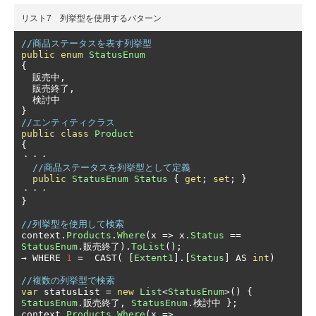
リスト7 列挙型を使用するパターン
//商品ステータスを表す列挙型
public
enum
StatusEnum
{
販売中,
販売終了,
検討中
}
//エンティティクラス
public
class
Product
{
・・・
//商品ステータスを列挙型として定義
public
StatusEnum
Status
{
get
;
set
;
}
・・・
}
//列挙型を使用して検索
context
.
Products
.
Where
(
x 
=>
 x
.
Status
==
StatusEnum
.販売終了).
ToList
();
→
 WHERE 
1
=
  CAST
(
[
Extent1
].[
Status
]
 AS 
int
)
//複数の列挙型で検索
var
 statusList 
=
new
List
<
StatusEnum
>()
{
StatusEnum
.販売終了,
StatusEnum
.検討中
};
context
.
Products
.
Where
(
x 
=>