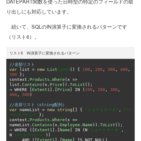
DATEPART関数を使った日時型の特定のフィールドの取
り出しにも対応しています。
続いて、SQLのIN演算子に変換されるパターンです
（リスト6）。
リスト6 IN演算子に変換されるパターン
//金額リスト
var
 list 
=
new
List
<int>
()
{
100
,
200
,
300
,
400
,
500
};
context
.
Products
.
Where
(
x 
=>
list
.
Contains
(
x
.
Price
)).
ToList
();
→
 WHERE 
[
Extent1
].[
Price
]
 IN 
(
100
,
200
,
300
,
400
,
500
)
//名前リスト（string配列）
var
 nameList 
=
new
string
[]
{
"ショートケーキ"
,
"バ
ームクーヘン"
};
context
.
Products
.
Where
(
x 
=>
nameList
.
Contains
(
x
.
Employee
.
Name
)).
ToList
();
→
 WHERE 
([
Extent1
].[
Name
]
 IN 
(
N
'ショートケーキ'
,
N
'バームクーヘン'
))
     AND 
([
Extent1
].[
Name
]
 IS NOT NULL
)