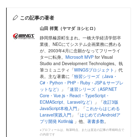
この記事の著者
山田 祥寛（ヤマダ ヨシヒロ）
静岡県榛原町生まれ。一橋大学経済学部卒
業後、NECにてシステム企画業務に携わる
が、2003年4月に念願かなってフリーライ
ターに転身。
Microsoft MVP
for Visual
Studio and Development Technologies。執
筆コミュニティ「
WINGSプロジェクト
」代
表。主な著書に「
独習シリーズ（Java・
C#・Python・PHP・Ruby・JSP＆サーブレ
ットなど）
」「
速習シリーズ（ASP.NET
Core・Vue.js・React・TypeScript・
ECMAScript、Laravelなど）
」「
改訂3版
JavaScript本格入門
」「
これからはじめる
Laravel実践入門
」「
はじめてのAndroidア
プリ開発 Kotlin編
」他、
著書多数
。
※プロフィールは、執筆時点、または直近の記事の寄稿時点で
の内容です