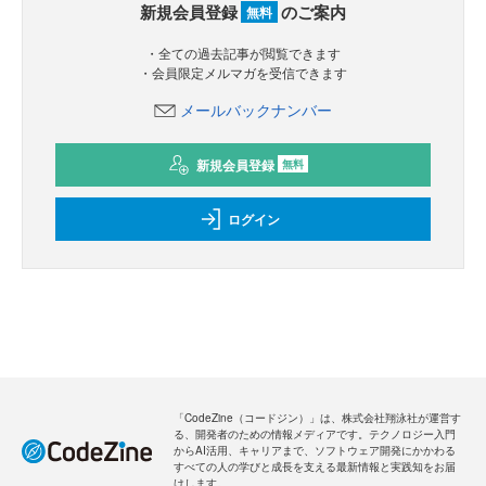
新規会員登録
のご案内
無料
・全ての過去記事が閲覧できます
・会員限定メルマガを受信できます
メールバックナンバー
新規会員登録
無料
ログイン
「CodeZine（コードジン）」は、株式会社翔泳社が運営す
る、開発者のための情報メディアです。テクノロジー入門
からAI活用、キャリアまで、ソフトウェア開発にかかわる
すべての人の学びと成長を支える最新情報と実践知をお届
けします。