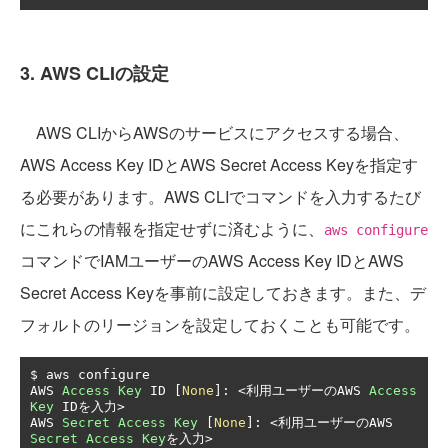
3. AWS CLIの設定
AWS CLIからAWSのサービスにアクセスする場合、
AWS Access Key IDとAWS Secret Access Keyを指定す
る必要があります。AWS CLIでコマンドを入力するたび
にこれらの情報を指定せずに済むように、
aws configure
コマンドでIAMユーザーのAWS Access Key IDとAWS
Secret Access Keyを事前に設定しておきます。また、デ
フォルトのリージョンを設定しておくことも可能です。
$ aws configure

AWS 
Access
Key
 ID 
[
None
]:
<利用ユーザーの
AWS 
Access
Key
 ID
を入力>
AWS 
Secret
Access
Key
[
None
]:
<利用ユーザーの
AWS 
Secret
Access
Key
を入力>