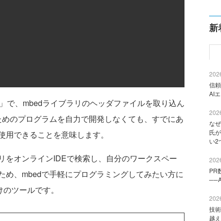
新
2026
信頼
AI
d.h"」で、mbedライブラリのヘッダファイルを取り込ん
2026
るためのプログラムを自力で開発しなくても、すでにあ
なぜ
氏が
使用できることを意味します。
い2
をオンラインIDEで検索し、自分のワークスペー
2026
PR
ため、mbedで手軽にプログラミングしてみたい方に
──
けのツールです。
2026
技術
越え