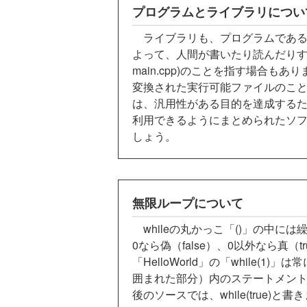
プログラムとライブラリについ
ライブラリも、プログラムである
よって、人間が書いたり読んだりするソ
main.cpp)のことを指す場合
変換された実行可能ファイルのこ
は、汎用性がある目的を達成する
利用できるようにまとめられたソ
しょう。
無限ループについて
whileの丸かっこ「()」の中に
0なら偽（false）、0以外なら真
「HelloWorld」の「while(1)
囲まれた部分）内のステートメン
後のソースでは、while(true