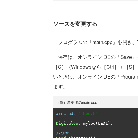
ソースを変更する
プログラムの「main.cpp」を開
保存は、オンラインIDEの「Save」
［S］（Windowsなら［Ctrl］
いときは、オンラインIDEの「Progra
ます。
（例）変更後のmain.cpp
#include
"mbed.h"
DigitalOut
 myled
(
LED1
);
//短音