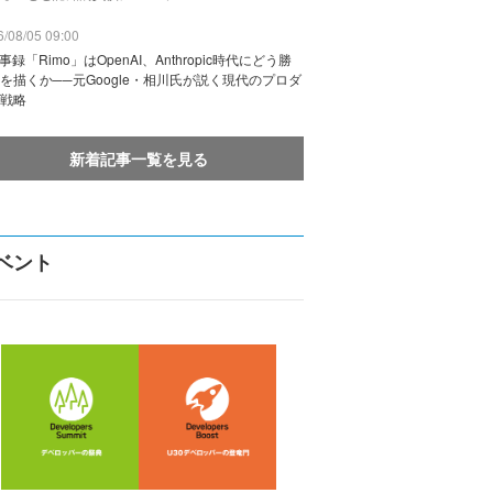
/08/05 09:00
議事録「Rimo」はOpenAI、Anthropic時代にどう勝
を描くか──元Google・相川氏が説く現代のプロダ
戦略
新着記事一覧を見る
ベント