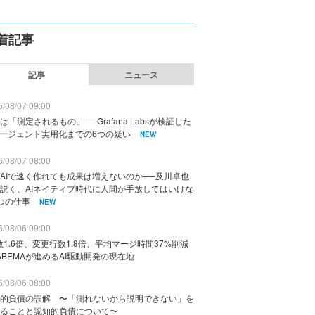
着記事
記事
ニュース
/08/07 09:00
は「測定されるもの」──Grafana Labsが検証した
エージェント実用化までの6つの疑い
NEW
/08/07 08:00
AIで速く作れても成果は増えないのか──及川卓也
説く、AIネイティブ時代に人間が手放してはいけな
つの仕事
NEW
/08/06 09:00
数1.6倍、変更行数1.8倍、平均マージ時間37%削減
ABEMAが進めるAI駆動開発の現在地
/08/06 08:00
的負債の誤解 〜「測れないから説明できない」を
ることと認知的負債について〜