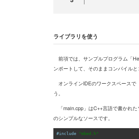
ライブラリを使う
前項では、サンプルプログラム「Hell
ンポートして、そのままコンパイルと
オンラインIDEのワークスペースで「H
う。
「main.cpp」はC++言語で書か
のシンプルなソースです。
#include
"mbed.h"