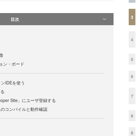
3
目次
4
徴
5
ション・ボード
6
ンIDEを使う
する
7
eloper Site」にユーザ登録する
ムのコンパイルと動作確認
8
9