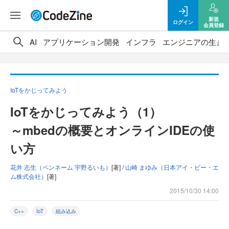
新規
ログイン
会員登録
AI
アプリケーション開発
インフラ
エンジニアの生き
IoTをかじってみよう
IoTをかじってみよう（1）
～mbedの概要とオンラインIDEの使
い方
花井 志生（ペンネーム 宇野るいも）
[著] /
山崎 まゆみ（日本アイ・ビー・エ
ム株式会社）
[著]
2015/10/30 14:00
C++
IoT
組み込み