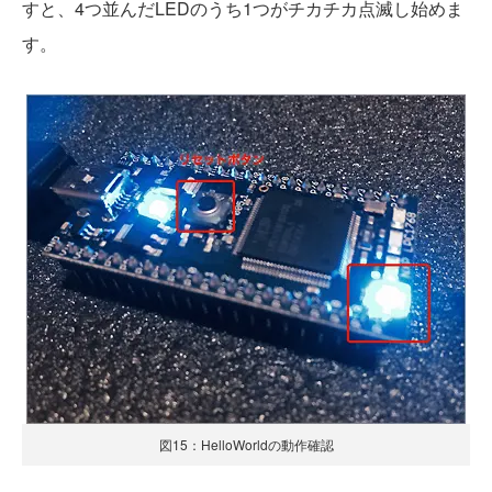
すと、4つ並んだLEDのうち1つがチカチカ点滅し始めま
す。
図15：HelloWorldの動作確認